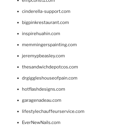
empconst1.com
cinderella-support.com
bigpinkrestaurant.com
inspirehuahin.com
memmingerspainting.com
jeremypbeasley.com
thesandwichdepotcos.com
drgiggleshouseofpain.com
hotflashdesigns.com
garagenadeau.com
lifestylechauffeurservice.com
EverNewNails.com