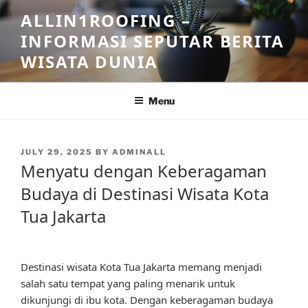
Skip
ALLIN1ROOFING –
to
INFORMASI SEPUTAR BERITA
content
WISATA DUNIA
Menu
POSTED
JULY 29, 2025
BY
ADMINALL
ON
Menyatu dengan Keberagaman
Budaya di Destinasi Wisata Kota
Tua Jakarta
Destinasi wisata Kota Tua Jakarta memang menjadi
salah satu tempat yang paling menarik untuk
dikunjungi di ibu kota. Dengan keberagaman budaya