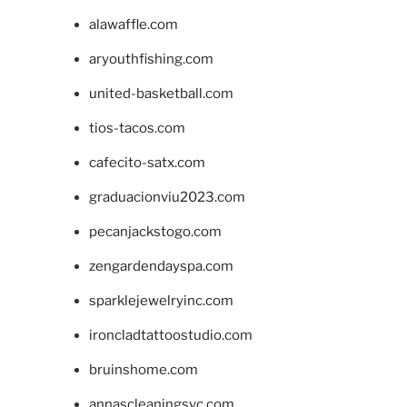
alawaffle.com
aryouthfishing.com
united-basketball.com
tios-tacos.com
cafecito-satx.com
graduacionviu2023.com
pecanjackstogo.com
zengardendayspa.com
sparklejewelryinc.com
ironcladtattoostudio.com
bruinshome.com
annascleaningsvc.com