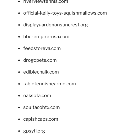
riverviewtennis.com
official-kelly-toys-squishmallows.com
displaygardenonsuncrest.org
bbq-empire-usa.com
feedstoreva.com
drogopets.com
ediblechalk.com
tabletennisnearme.com
oaksofa.com
soultacohtx.com
capishcaps.com
gpsyfl.org