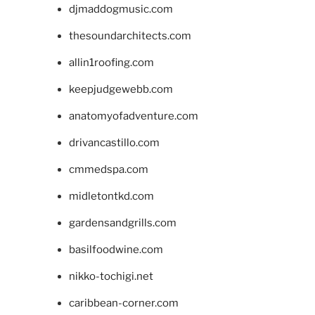
djmaddogmusic.com
thesoundarchitects.com
allin1roofing.com
keepjudgewebb.com
anatomyofadventure.com
drivancastillo.com
cmmedspa.com
midletontkd.com
gardensandgrills.com
basilfoodwine.com
nikko-tochigi.net
caribbean-corner.com