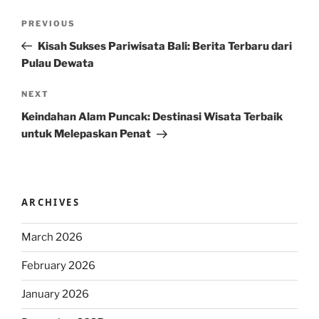
Post
Previous
PREVIOUS
navigation
Post
Kisah Sukses Pariwisata Bali: Berita Terbaru dari
Pulau Dewata
Next
NEXT
Post
Keindahan Alam Puncak: Destinasi Wisata Terbaik
untuk Melepaskan Penat
ARCHIVES
March 2026
February 2026
January 2026