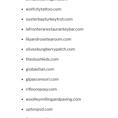
wolfcitytattoo.com
oysterbayturkeytrot.com
lafronterarestauranteybar.com
lilyandrosetearoom.com
olivesburgberrypatch.com
theslushkids.com
giobastian.com
glpascensori.com
rifloorepoxy.com
woolleymillingandpaving.com
uptonpvd.com