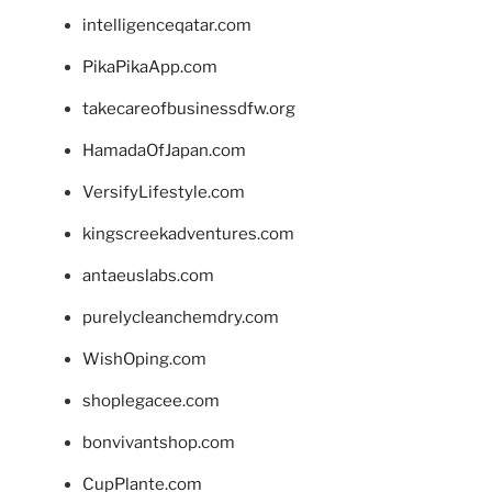
intelligenceqatar.com
PikaPikaApp.com
takecareofbusinessdfw.org
HamadaOfJapan.com
VersifyLifestyle.com
kingscreekadventures.com
antaeuslabs.com
purelycleanchemdry.com
WishOping.com
shoplegacee.com
bonvivantshop.com
CupPlante.com