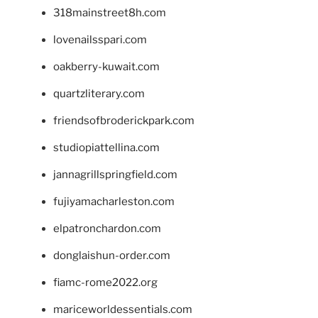
318mainstreet8h.com
lovenailsspari.com
oakberry-kuwait.com
quartzliterary.com
friendsofbroderickpark.com
studiopiattellina.com
jannagrillspringfield.com
fujiyamacharleston.com
elpatronchardon.com
donglaishun-order.com
fiamc-rome2022.org
mariceworldessentials.com