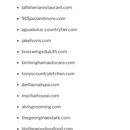
lafisheriarestaurant.com
915jazzandmore.com
aguadulce-countryfair.com
jakehovis.com
bosswingsduluth.com
birminghamautocare.com
tonyscountrykitchen.com
jbellasnailspa.com
mychaihouse.com
alvisgrooming.com
thegeorginaestate.com
blythewoodseafood.com