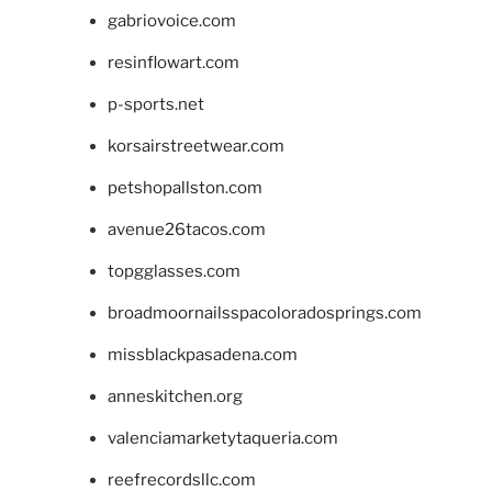
gabriovoice.com
resinflowart.com
p-sports.net
korsairstreetwear.com
petshopallston.com
avenue26tacos.com
topgglasses.com
broadmoornailsspacoloradosprings.com
missblackpasadena.com
anneskitchen.org
valenciamarketytaqueria.com
reefrecordsllc.com