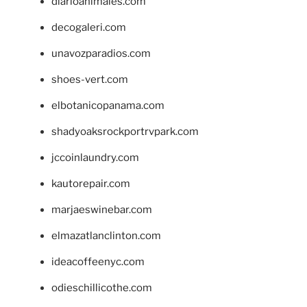
diarioanimales.com
decogaleri.com
unavozparadios.com
shoes-vert.com
elbotanicopanama.com
shadyoaksrockportrvpark.com
jccoinlaundry.com
kautorepair.com
marjaeswinebar.com
elmazatlanclinton.com
ideacoffeenyc.com
odieschillicothe.com