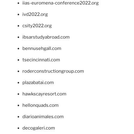
iias-euromena-conference2022.org
ivd2022.org
csity2022.org
ibsarstudyabroad.com
bennusehgall.com
tsecincinnati.com
roderconstructiongroup.com
plazabatai.com
hawkscayresort.com
hellonquads.com
diarioanimales.com
decogaleri.com