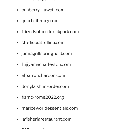
oakberry-kuwait.com
quartzliterary.com
friendsofbroderickpark.com
studiopiattellina.com
jannagrillspringfield.com
fujiyamacharleston.com
elpatronchardon.com
donglaishun-order.com
fiamc-rome2022.org
mariceworldessentials.com
lafisheriarestaurant.com