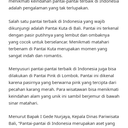
menikmati keindahan pantai-pantai terbaik di Indonesia
adalah pengalaman yang tak terlupakan.
Salah satu pantai terbaik di Indonesia yang wajib
dikunjungi adalah Pantai Kuta di Bali. Pantai ini terkenal
dengan pasir putihnya yang lembut dan ombaknya
yang cocok untuk berselancar. Menikmati matahari
terbenam di Pantai Kuta merupakan momen yang
sangat indah dan romantis.
Menyusuri pantai-pantai terbaik di Indonesia juga bisa
dilakukan di Pantai Pink di Lombok. Pantai ini dikenal
karena pasirnya yang berwarna pink yang tercipta dari
pecahan karang merah. Para wisatawan bisa menikmati
keindahan alam yang unik ini sambil berjemur di bawah
sinar matahari.
Menurut Bapak I Gede Nurjaya, Kepala Dinas Pariwisata
Bali, “Pantai-pantai di Indonesia merupakan aset yang