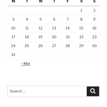
M
T
W
T
F
S
S
1
2
3
4
5
6
7
8
9
10
11
12
13
14
15
16
17
18
19
20
21
22
23
24
25
26
27
28
29
30
31
« Mar
Search
Search
for: