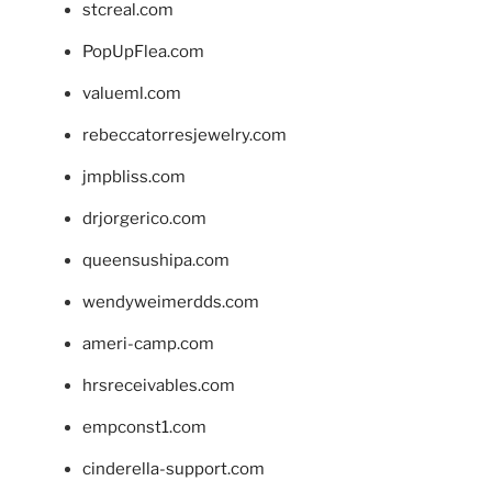
stcreal.com
PopUpFlea.com
valueml.com
rebeccatorresjewelry.com
jmpbliss.com
drjorgerico.com
queensushipa.com
wendyweimerdds.com
ameri-camp.com
hrsreceivables.com
empconst1.com
cinderella-support.com