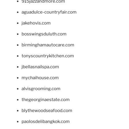
915jazzandmore.com
aguadulce-countryfair.com
jakehovis.com
bosswingsduluth.com
birminghamautocare.com
tonyscountrykitchen.com
jbellasnailspa.com
mychaihouse.com
alvisgrooming.com
thegeorginaestate.com
blythewoodseafood.com
paolosdelibangkok.com