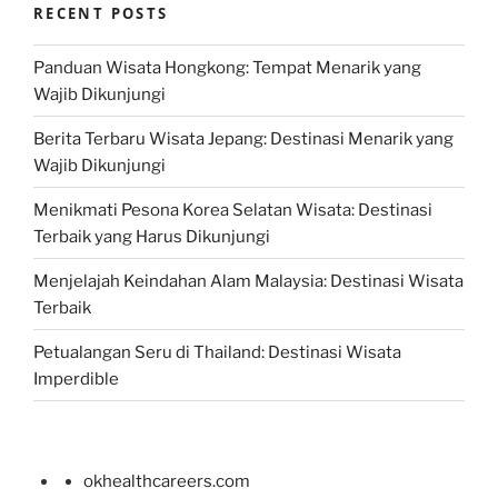
RECENT POSTS
Panduan Wisata Hongkong: Tempat Menarik yang
Wajib Dikunjungi
Berita Terbaru Wisata Jepang: Destinasi Menarik yang
Wajib Dikunjungi
Menikmati Pesona Korea Selatan Wisata: Destinasi
Terbaik yang Harus Dikunjungi
Menjelajah Keindahan Alam Malaysia: Destinasi Wisata
Terbaik
Petualangan Seru di Thailand: Destinasi Wisata
Imperdible
okhealthcareers.com