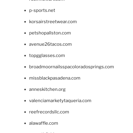
p-sports.net
korsairstreetwear.com
petshopallston.com
avenue26tacos.com
topgglasses.com
broadmoornailsspacoloradosprings.com
missblackpasadena.com
anneskitchen.org
valenciamarketytaqueria.com
reefrecordsllc.com
alawaffle.com