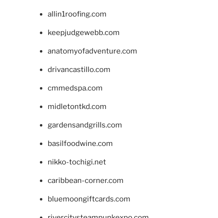
allin1roofing.com
keepjudgewebb.com
anatomyofadventure.com
drivancastillo.com
cmmedspa.com
midletontkd.com
gardensandgrills.com
basilfoodwine.com
nikko-tochigi.net
caribbean-corner.com
bluemoongiftcards.com
rivercitysteampunkexpo.com