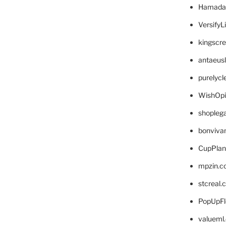
Hamada
VersifyL
kingscr
antaeus
purelyc
WishOp
shopleg
bonviva
CupPlan
mpzin.c
stcreal.
PopUpFl
valueml