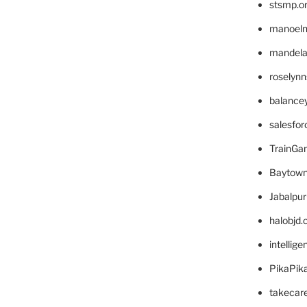
stsmp.o
manoel
mandelae
roselyn
balance
salesfo
TrainG
Baytown
Jabalpu
halobjd
intellig
PikaPik
takecar