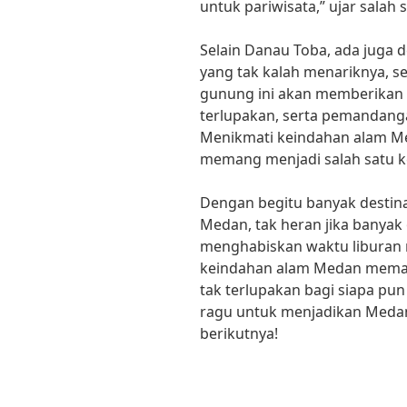
untuk pariwisata,” ujar salah 
Selain Danau Toba, ada juga d
yang tak kalah menariknya, s
gunung ini akan memberikan
terlupakan, serta pemandan
Menikmati keindahan alam M
memang menjadi salah satu ke
Dengan begitu banyak destina
Medan, tak heran jika banyak
menghabiskan waktu liburan m
keindahan alam Medan mema
tak terlupakan bagi siapa pun
ragu untuk menjadikan Medan 
berikutnya!