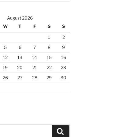
August 2026
W
T
F
S
S
1
2
5
6
7
8
9
12
13
14
15
16
19
20
21
22
23
26
27
28
29
30
Search