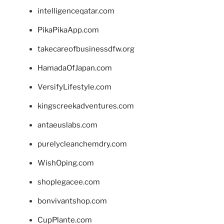
intelligenceqatar.com
PikaPikaApp.com
takecareofbusinessdfw.org
HamadaOfJapan.com
VersifyLifestyle.com
kingscreekadventures.com
antaeuslabs.com
purelycleanchemdry.com
WishOping.com
shoplegacee.com
bonvivantshop.com
CupPlante.com