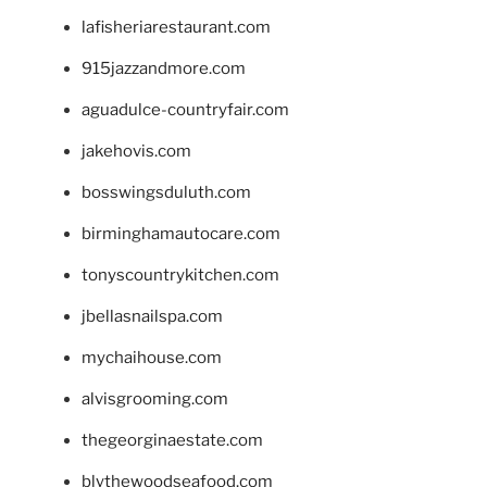
lafisheriarestaurant.com
915jazzandmore.com
aguadulce-countryfair.com
jakehovis.com
bosswingsduluth.com
birminghamautocare.com
tonyscountrykitchen.com
jbellasnailspa.com
mychaihouse.com
alvisgrooming.com
thegeorginaestate.com
blythewoodseafood.com