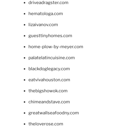
driveadragster.com
hematologa.com
lizaivanov.com
guesttinyhomes.com
home-plow-by-meyer.com
palatelatincuisine.com
blackdoglegacy.com
eatvivahouston.com
thebigshowok.com
chimeandstave.com
greatwallseafoodny.com
theloverose.com