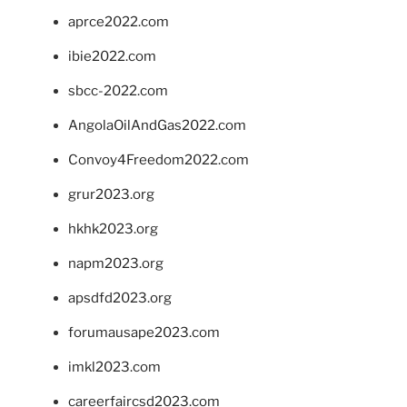
aprce2022.com
ibie2022.com
sbcc-2022.com
AngolaOilAndGas2022.com
Convoy4Freedom2022.com
grur2023.org
hkhk2023.org
napm2023.org
apsdfd2023.org
forumausape2023.com
imkl2023.com
careerfaircsd2023.com