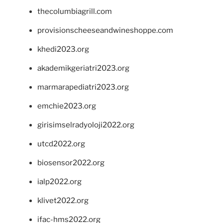
thecolumbiagrill.com
provisionscheeseandwineshoppe.com
khedi2023.org
akademikgeriatri2023.org
marmarapediatri2023.org
emchie2023.org
girisimselradyoloji2022.org
utcd2022.org
biosensor2022.org
ialp2022.org
klivet2022.org
ifac-hms2022.org