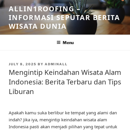
Skip
ALLIN1ROOFING –
to
INFORMASI SEPUTAR BERITA
content
WISATA DUNIA
Menu
POSTED
JULY 8, 2025
BY
ADMINALL
ON
Mengintip Keindahan Wisata Alam
Indonesia: Berita Terbaru dan Tips
Liburan
Apakah kamu suka berlibur ke tempat yang alami dan
indah? Jika iya, mengintip keindahan wisata alam
Indonesia pasti akan menjadi pilihan yang tepat untuk