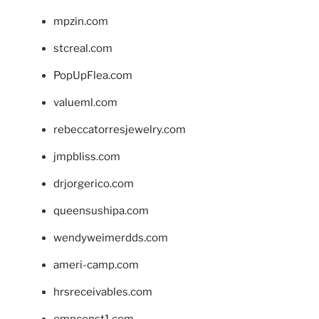
mpzin.com
stcreal.com
PopUpFlea.com
valueml.com
rebeccatorresjewelry.com
jmpbliss.com
drjorgerico.com
queensushipa.com
wendyweimerdds.com
ameri-camp.com
hrsreceivables.com
empconst1.com