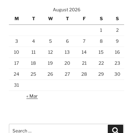
August 2026
M
T
W
T
F
S
S
1
2
3
4
5
6
7
8
9
10
11
12
13
14
15
16
17
18
19
20
21
22
23
24
25
26
27
28
29
30
31
« Mar
Search
Search