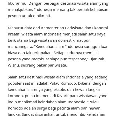
liburanmu. Dengan berbagai destinasi wisata alam yang
menakjubkan, Indonesia memang tak pernah kehabisan
pesona untuk dinikmati.
Menurut data dari Kementerian Pariwisata dan Ekonomi
Kreatif, wisata alam Indonesia menjadi salah satu daya
tarik utama bagi wisatawan domestik maupun
mancanegara. “Keindahan alam Indonesia sungguh luar
biasa dan tak terlupakan. Setiap sudutnya memiliki
pesona yang membuat siapa pun terpesona,” ujar Pak
Wisnu, seorang pakar pariwisata.
Salah satu destinasi wisata alam Indonesia yang sedang
populer saat ini adalah Pulau Komodo. Dikenal dengan
keindahan alamnya yang eksotis dan hewan langka
komodo, pulau ini menjadi favorit para wisatawan yang
ingin menikmati keindahan alam Indonesia. “Pulau
Komodo adalah surga bagi pecinta alam dan hewan
langka. Sangat disarankan untuk mengintip keindahan