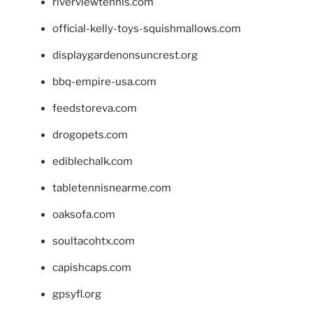
riverviewtennis.com
official-kelly-toys-squishmallows.com
displaygardenonsuncrest.org
bbq-empire-usa.com
feedstoreva.com
drogopets.com
ediblechalk.com
tabletennisnearme.com
oaksofa.com
soultacohtx.com
capishcaps.com
gpsyfl.org