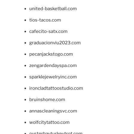
united-basketball.com
tios-tacos.com
cafecito-satx.com
graduacionviu2023.com
pecanjackstogo.com
zengardendayspa.com
sparklejewelryinc.com
ironcladtattoostudio.com
bruinshome.com
annascleaningsvc.com
wolfcitytattoo.com
oysterbayturkeytrot.com