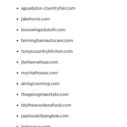
aguadulce-countryfair.com
jakehovis.com
bosswingsduluth.com
birminghamautocare.com
tonyscountrykitchen.com
jbellasnailspa.com
mychaihouse.com
alvisgrooming.com
thegeorginaestate.com
blythewoodseafood.com
paolosdelibangkok.com
bobacove.com