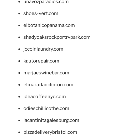
unavozparadios.com
shoes-vert.com
elbotanicopanama.com
shadyoaksrockportrvpark.com
jccoinlaundry.com
kautorepair.com
marjaeswinebar.com
elmazatlanclinton.com
ideacoffeenyc.com
odieschillicothe.com
lacantinitagalesburg.com
pizzadeliverybristol.com