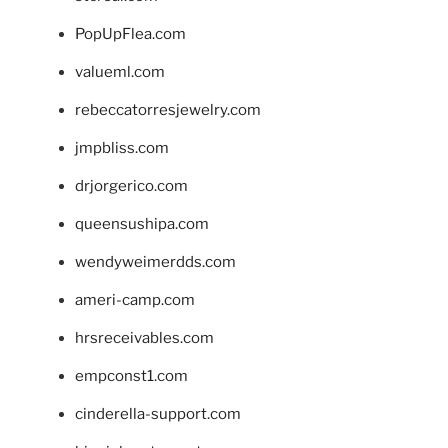
PopUpFlea.com
valueml.com
rebeccatorresjewelry.com
jmpbliss.com
drjorgerico.com
queensushipa.com
wendyweimerdds.com
ameri-camp.com
hrsreceivables.com
empconst1.com
cinderella-support.com