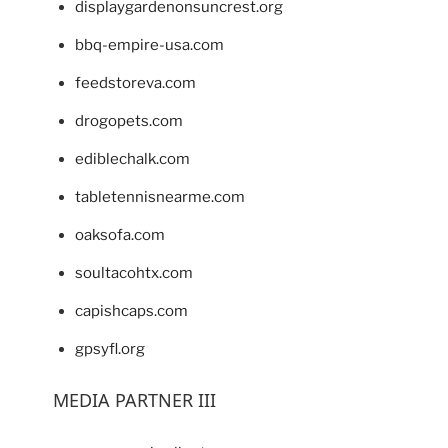
displaygardenonsuncrest.org
bbq-empire-usa.com
feedstoreva.com
drogopets.com
ediblechalk.com
tabletennisnearme.com
oaksofa.com
soultacohtx.com
capishcaps.com
gpsyfl.org
MEDIA PARTNER III