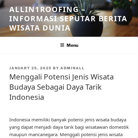
Skip
ALLIN1ROOFING –
to
INFORMASI SEPUTAR BERITA
content
WISATA DUNIA
Menu
POSTED
JANUARY 25, 2025
BY
ADMINALL
ON
Menggali Potensi Jenis Wisata
Budaya Sebagai Daya Tarik
Indonesia
Indonesia memiliki banyak potensi jenis wisata budaya
yang dapat menjadi daya tarik bagi wisatawan domestik
maupun mancanegara. Menggali potensi jenis wisata