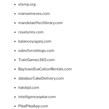
stsmp.org
manoelneves.com
mandelaeffectlibrary.com
roselynns.com
balanceyoganj.com
salesforceblogs.com
TrainGames365.com
BaytownEvaCationRentals.com
JabalpurCakeDelivery.com
halobjd.com
intelligenceqatar.com
PikaPikaApp.com