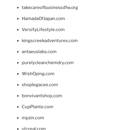
takecareofbusinessdfw.org
HamadaOfJapan.com
VersifyLifestyle.com
kingscreekadventures.com
antaeuslabs.com
purelycleanchemdry.com
WishOping.com
shoplegacee.com
bonvivantshop.com
CupPlante.com
mpzin.com
stcreal.com