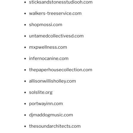
sticksandstonesstudiooh.com
walkers-treeservice.com
shopmossi.com
untamedcollectivesd.com
mxpwellness.com
infernocanine.com
thepaperhousecollection.com
allisonwillisholley.com
solslite.org
portwayinn.com
djmaddogmusic.com
thesoundarchitects.com