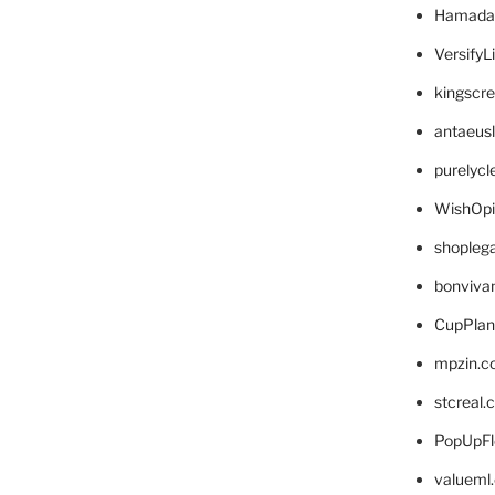
Hamada
VersifyL
kingscr
antaeus
purelyc
WishOp
shopleg
bonviva
CupPlan
mpzin.c
stcreal.
PopUpFl
valueml