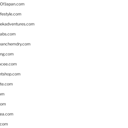
OfJapan.com
ifestyle.com
eekadventures.com
labs.com
leanchemdry.com
ing.com
acee.com
ntshop.com
te.com
om
com
ea.com
.com