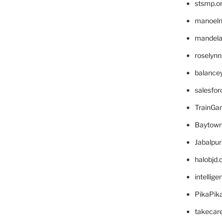
stsmp.o
manoel
mandelae
roselyn
balance
salesfo
TrainG
Baytown
Jabalpu
halobjd
intellig
PikaPik
takecar