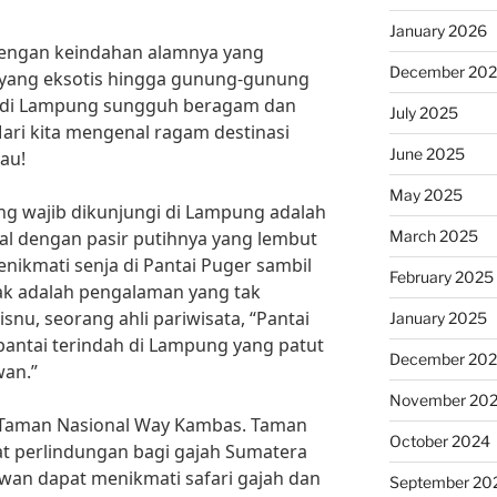
January 2026
engan keindahan alamnya yang
December 20
 yang eksotis hingga gunung-gunung
a di Lampung sungguh beragam dan
July 2025
Mari kita mengenal ragam destinasi
June 2025
au!
May 2025
ang wajib dikunjungi di Lampung adalah
March 2025
enal dengan pasir putihnya yang lembut
enikmati senja di Pantai Puger sambil
February 2025
k adalah pengalaman yang tak
nu, seorang ahli pariwisata, “Pantai
January 2025
antai terindah di Lampung yang patut
December 20
wan.”
November 20
 Taman Nasional Way Kambas. Taman
October 2024
at perlindungan bagi gajah Sumatera
wan dapat menikmati safari gajah dan
September 20