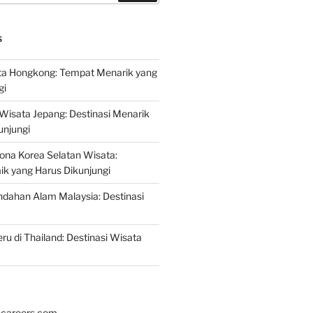
S
a Hongkong: Tempat Menarik yang
gi
 Wisata Jepang: Destinasi Menarik
unjungi
ona Korea Selatan Wisata:
aik yang Harus Dikunjungi
ndahan Alam Malaysia: Destinasi
ru di Thailand: Destinasi Wisata
hcareers.com