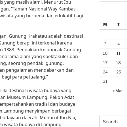
is yang masih alami. Menurut Ibu
kungan, “Taman Nasional Way Kambas
sata yang berbeda dan edukatif bagi
M
T
an, Gunung Krakatau adalah destinasi
unung berapi ini terkenal karena
3
4
un 1883. Pendakian ke puncak Gunung
10
11
anorama alam yang spektakuler dan
17
18
ng, seorang pendaki gunung,
an pengalaman mendebarkan dan
24
25
bagi para petualang.”
31
liki destinasi wisata budaya yang
« Mar
t dan Museum Lampung. Pekon Adat
empertahankan tradisi dan budaya
m Lampung menyimpan berbagai
kebudayaan daerah. Menurut Ibu Nia,
Search
asi wisata budaya di Lampung
for: