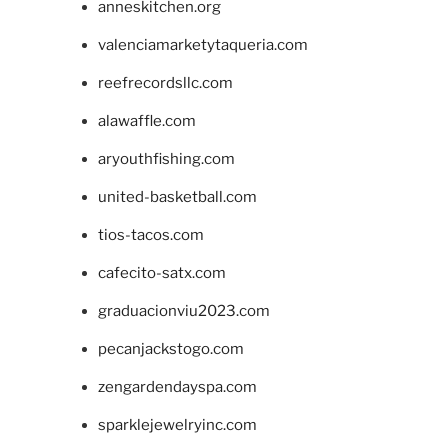
anneskitchen.org
valenciamarketytaqueria.com
reefrecordsllc.com
alawaffle.com
aryouthfishing.com
united-basketball.com
tios-tacos.com
cafecito-satx.com
graduacionviu2023.com
pecanjackstogo.com
zengardendayspa.com
sparklejewelryinc.com