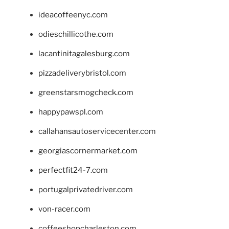
ideacoffeenyc.com
odieschillicothe.com
lacantinitagalesburg.com
pizzadeliverybristol.com
greenstarsmogcheck.com
happypawspl.com
callahansautoservicecenter.com
georgiascornermarket.com
perfectfit24-7.com
portugalprivatedriver.com
von-racer.com
coffeeshopcharleston.com