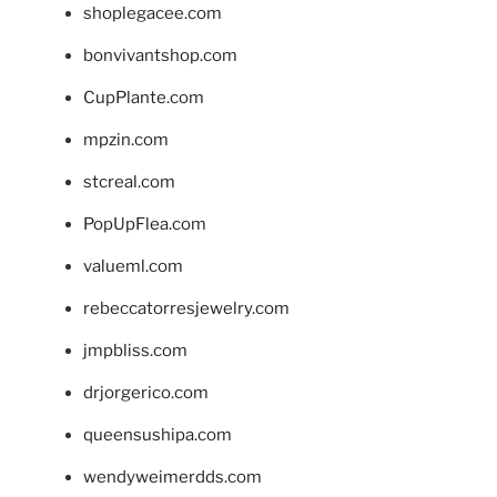
shoplegacee.com
bonvivantshop.com
CupPlante.com
mpzin.com
stcreal.com
PopUpFlea.com
valueml.com
rebeccatorresjewelry.com
jmpbliss.com
drjorgerico.com
queensushipa.com
wendyweimerdds.com