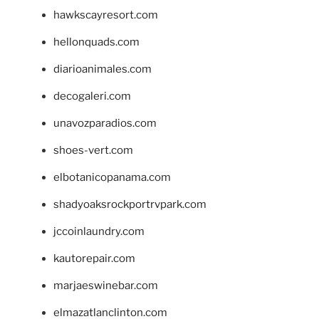
hawkscayresort.com
hellonquads.com
diarioanimales.com
decogaleri.com
unavozparadios.com
shoes-vert.com
elbotanicopanama.com
shadyoaksrockportrvpark.com
jccoinlaundry.com
kautorepair.com
marjaeswinebar.com
elmazatlanclinton.com