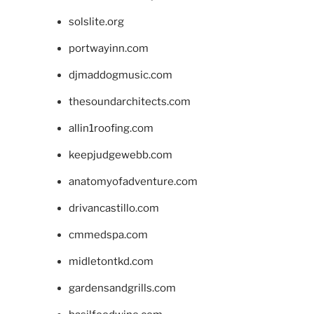
solslite.org
portwayinn.com
djmaddogmusic.com
thesoundarchitects.com
allin1roofing.com
keepjudgewebb.com
anatomyofadventure.com
drivancastillo.com
cmmedspa.com
midletontkd.com
gardensandgrills.com