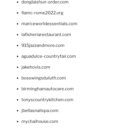
donglaishun-order.com
fiamc-rome2022.org
mariceworldessentials.com
lafisheriarestaurant.com
915jazzandmore.com
aguadulce-countryfair.com
jakehovis.com
bosswingsduluth.com
birminghamautocare.com
tonyscountrykitchen.com
jbellasnailspa.com
mychaihouse.com