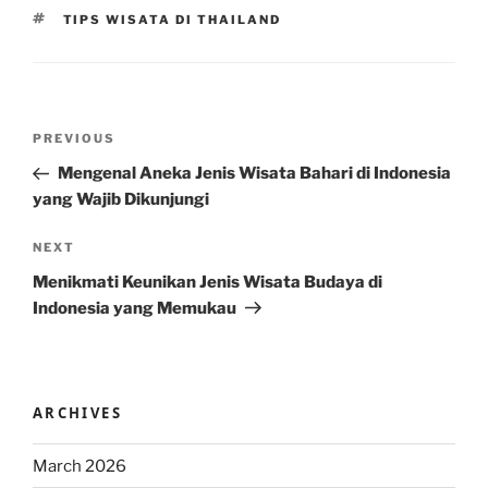
TAGS
TIPS WISATA DI THAILAND
Post
Previous
PREVIOUS
navigation
Post
Mengenal Aneka Jenis Wisata Bahari di Indonesia
yang Wajib Dikunjungi
Next
NEXT
Post
Menikmati Keunikan Jenis Wisata Budaya di
Indonesia yang Memukau
ARCHIVES
March 2026