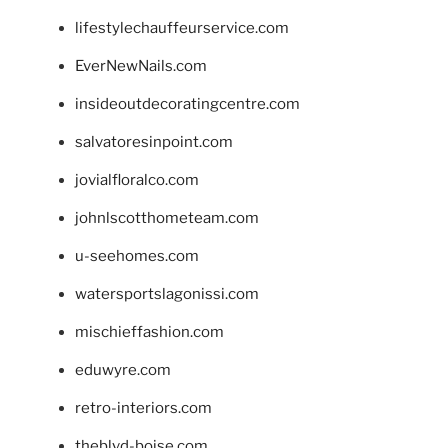
lifestylechauffeurservice.com
EverNewNails.com
insideoutdecoratingcentre.com
salvatoresinpoint.com
jovialfloralco.com
johnlscotthometeam.com
u-seehomes.com
watersportslagonissi.com
mischieffashion.com
eduwyre.com
retro-interiors.com
theblvd-boise.com