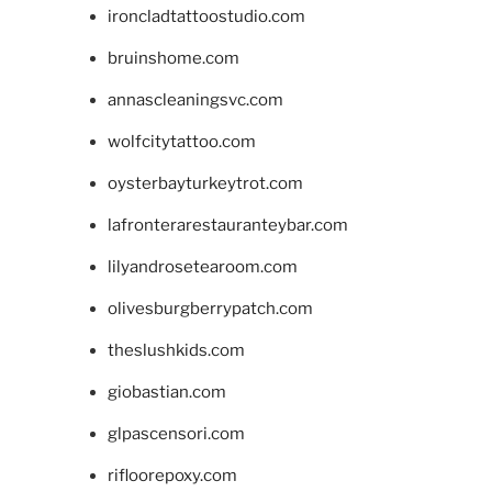
ironcladtattoostudio.com
bruinshome.com
annascleaningsvc.com
wolfcitytattoo.com
oysterbayturkeytrot.com
lafronterarestauranteybar.com
lilyandrosetearoom.com
olivesburgberrypatch.com
theslushkids.com
giobastian.com
glpascensori.com
rifloorepoxy.com