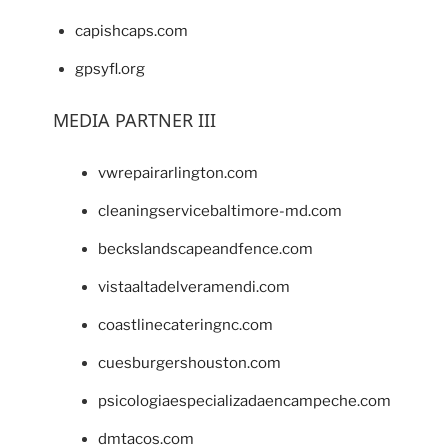
capishcaps.com
gpsyfl.org
MEDIA PARTNER III
vwrepairarlington.com
cleaningservicebaltimore-md.com
beckslandscapeandfence.com
vistaaltadelveramendi.com
coastlinecateringnc.com
cuesburgershouston.com
psicologiaespecializadaencampeche.com
dmtacos.com