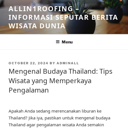
Skip
ALLIN1ROOFING –
to
INFORMASI SEPUTAR BERITA
content
WISATA DUNIA
Menu
POSTED
OCTOBER 22, 2024
BY
ADMINALL
ON
Mengenal Budaya Thailand: Tips
Wisata yang Memperkaya
Pengalaman
Apakah Anda sedang merencanakan liburan ke
Thailand? Jika iya, pastikan untuk mengenal budaya
Thailand agar pengalaman wisata Anda semakin