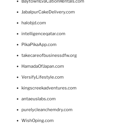
BaytownEvaCationRentals.com
JabalpurCakeDelivery.com
halobjd.com
intelligenceqatar.com
PikaPikaApp.com
takecareofbusinessdfw.org
HamadaOfJapan.com
VersifyLifestyle.com
kingscreekadventures.com
antaeuslabs.com
purelycleanchemdry.com
WishOping.com