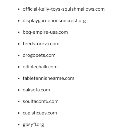
official-kelly-toys-squishmallows.com
displaygardenonsuncrest.org
bbq-empire-usa.com
feedstoreva.com
drogopets.com
ediblechalk.com
tabletennisnearme.com
oaksofa.com
soultacohtx.com
capishcaps.com
gpsyfl.org