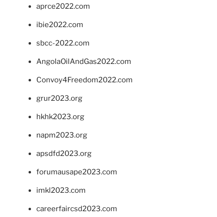
aprce2022.com
ibie2022.com
sbcc-2022.com
AngolaOilAndGas2022.com
Convoy4Freedom2022.com
grur2023.org
hkhk2023.org
napm2023.org
apsdfd2023.org
forumausape2023.com
imkl2023.com
careerfaircsd2023.com