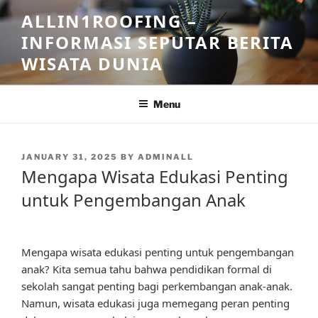
Skip
ALLIN1ROOFING –
to
INFORMASI SEPUTAR BERITA
content
WISATA DUNIA
Menu
POSTED
JANUARY 31, 2025
BY
ADMINALL
ON
Mengapa Wisata Edukasi Penting
untuk Pengembangan Anak
Mengapa wisata edukasi penting untuk pengembangan
anak? Kita semua tahu bahwa pendidikan formal di
sekolah sangat penting bagi perkembangan anak-anak.
Namun, wisata edukasi juga memegang peran penting