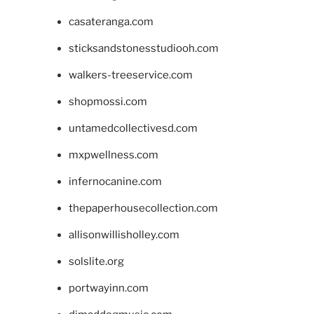
casateranga.com
sticksandstonesstudiooh.com
walkers-treeservice.com
shopmossi.com
untamedcollectivesd.com
mxpwellness.com
infernocanine.com
thepaperhousecollection.com
allisonwillisholley.com
solslite.org
portwayinn.com