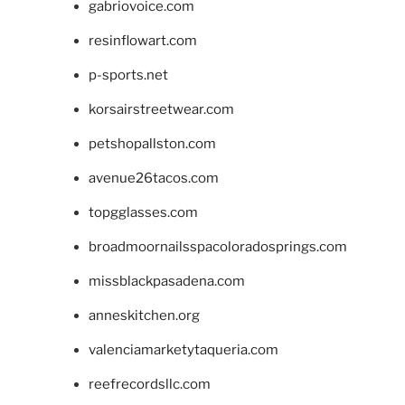
gabriovoice.com
resinflowart.com
p-sports.net
korsairstreetwear.com
petshopallston.com
avenue26tacos.com
topgglasses.com
broadmoornailsspacoloradosprings.com
missblackpasadena.com
anneskitchen.org
valenciamarketytaqueria.com
reefrecordsllc.com