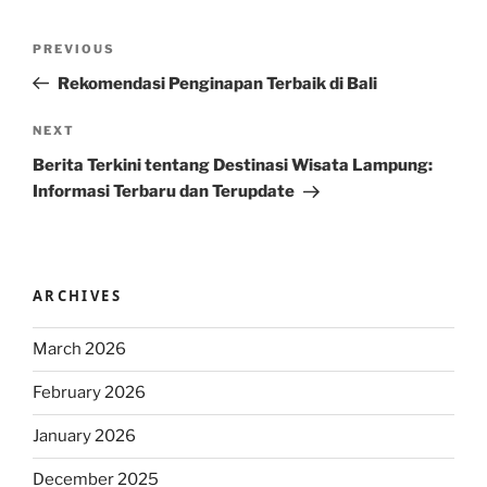
Post
Previous
PREVIOUS
navigation
Post
Rekomendasi Penginapan Terbaik di Bali
Next
NEXT
Post
Berita Terkini tentang Destinasi Wisata Lampung:
Informasi Terbaru dan Terupdate
ARCHIVES
March 2026
February 2026
January 2026
December 2025