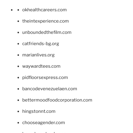
okhealthcareers.com
theintexperience.com
unboundedthefilm.com
catfriends-bg.org
marianlives.org
waywardtees.com
pidfloorsexpress.com
bancodevenezuelaen.com
bettermoodfoodcorporation.com
hingstonnt.com
chooseagender.com