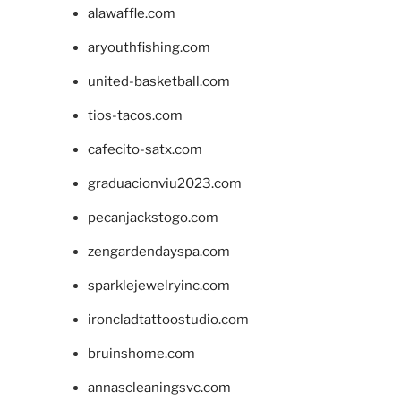
alawaffle.com
aryouthfishing.com
united-basketball.com
tios-tacos.com
cafecito-satx.com
graduacionviu2023.com
pecanjackstogo.com
zengardendayspa.com
sparklejewelryinc.com
ironcladtattoostudio.com
bruinshome.com
annascleaningsvc.com