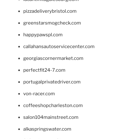
pizzadeliverybristol.com
greenstarsmogcheck.com
happypawspl.com
callahansautoservicecenter.com
georgiascornermarket.com
perfectfit24-7.com
portugalprivatedriver.com
von-racer.com
coffeeshopcharleston.com
salon104mainstreet.com
alkaspringswater.com