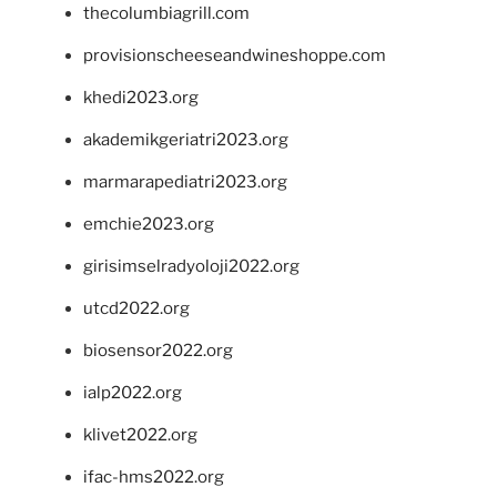
thecolumbiagrill.com
provisionscheeseandwineshoppe.com
khedi2023.org
akademikgeriatri2023.org
marmarapediatri2023.org
emchie2023.org
girisimselradyoloji2022.org
utcd2022.org
biosensor2022.org
ialp2022.org
klivet2022.org
ifac-hms2022.org