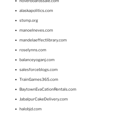
hoverboardssale.com
alaskapolitics.com
stsmp.org
manoelneves.com
mandelaeffectlibrary.com
roselynns.com
balanceyoganj.com
salesforceblogs.com
TrainGames365.com
BaytownEvaCationRentals.com
JabalpurCakeDelivery.com
halobjd.com