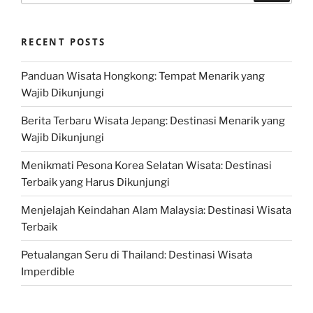
RECENT POSTS
Panduan Wisata Hongkong: Tempat Menarik yang
Wajib Dikunjungi
Berita Terbaru Wisata Jepang: Destinasi Menarik yang
Wajib Dikunjungi
Menikmati Pesona Korea Selatan Wisata: Destinasi
Terbaik yang Harus Dikunjungi
Menjelajah Keindahan Alam Malaysia: Destinasi Wisata
Terbaik
Petualangan Seru di Thailand: Destinasi Wisata
Imperdible