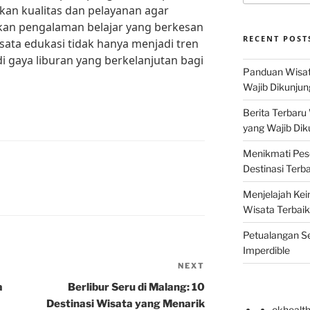
kan kualitas dan pelayanan agar
an pengalaman belajar yang berkesan
RECENT POST
sata edukasi tidak hanya menjadi tren
i gaya liburan yang berkelanjutan bagi
Panduan Wisat
Wajib Dikunjun
Berita Terbaru
yang Wajib Dik
Menikmati Pes
Destinasi Terb
Menjelajah Kei
Wisata Terbaik
Petualangan Se
Imperdible
NEXT
Next
Post
a
Berlibur Seru di Malang: 10
Destinasi Wisata yang Menarik
okhealt