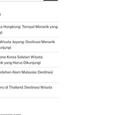
S
a Hongkong: Tempat Menarik yang
gi
 Wisata Jepang: Destinasi Menarik
unjungi
ona Korea Selatan Wisata:
aik yang Harus Dikunjungi
ndahan Alam Malaysia: Destinasi
ru di Thailand: Destinasi Wisata
hcareers.com