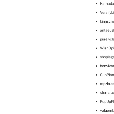
Hamada
VersifyL
kingscr
antaeus
purelyc
WishOp
shopleg
bonviva
CupPlan
mpzin.c
stcreal.
PopUpFl
valueml