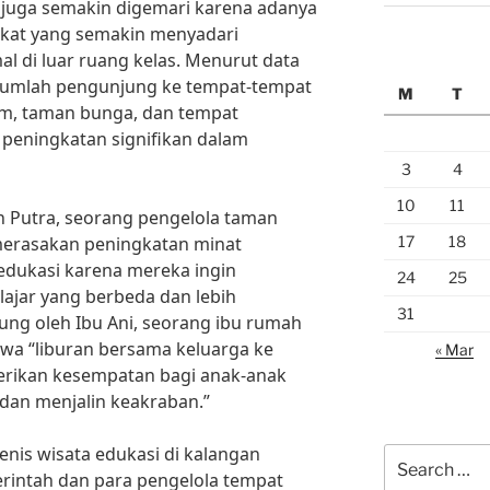
si juga semakin digemari karena adanya
akat yang semakin menyadari
l di luar ruang kelas. Menurut data
 jumlah pengunjung ke tempat-tempat
M
T
um, taman bunga, dan tempat
peningkatan signifikan dalam
3
4
10
11
h Putra, seorang pengelola taman
17
18
i merasakan peningkatan minat
edukasi karena mereka ingin
24
25
jar yang berbeda dan lebih
31
kung oleh Ibu Ani, seorang ibu rumah
a “liburan bersama keluarga ke
« Mar
erikan kesempatan bagi anak-anak
 dan menjalin keakraban.”
nis wisata edukasi di kalangan
Search
rintah dan para pengelola tempat
for: