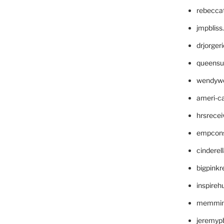
rebecca
jmpblis
drjorger
queensu
wendyw
ameri-
hrsrece
empcon
cinderel
bigpinkr
inspireh
memming
jeremyp