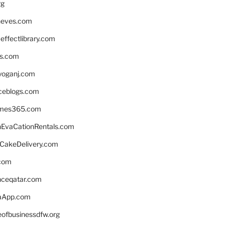
rg
neves.com
ffectlibrary.com
ns.com
yoganj.com
rceblogs.com
ames365.com
EvaCationRentals.com
rCakeDelivery.com
.com
enceqatar.com
aApp.com
eofbusinessdfw.org