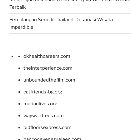
Terbaik
Petualangan Seru di Thailand: Destinasi Wisata
Imperdible
okhealthcareers.com
theintexperience.com
unboundedthefilm.com
catfriends-bg.org
marianlives.org
waywardtees.com
pidfloorsexpress.com
bancodevenezuelaen.com