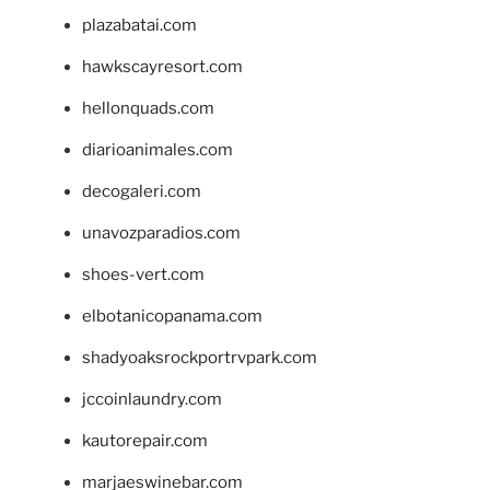
plazabatai.com
hawkscayresort.com
hellonquads.com
diarioanimales.com
decogaleri.com
unavozparadios.com
shoes-vert.com
elbotanicopanama.com
shadyoaksrockportrvpark.com
jccoinlaundry.com
kautorepair.com
marjaeswinebar.com