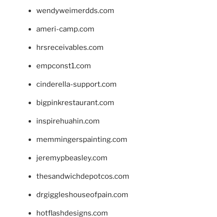
wendyweimerdds.com
ameri-camp.com
hrsreceivables.com
empconst1.com
cinderella-support.com
bigpinkrestaurant.com
inspirehuahin.com
memmingerspainting.com
jeremypbeasley.com
thesandwichdepotcos.com
drgiggleshouseofpain.com
hotflashdesigns.com