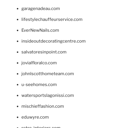
garagenadeau.com
lifestylechauffeurservice.com
EverNewNails.com
insideoutdecoratingcentre.com
salvatoresinpoint.com
jovialfloralco.com
johnlscotthometeam.com
u-seehomes.com
watersportslagonissi.com
mischieffashion.com
eduwyre.com
retro-interiors.com