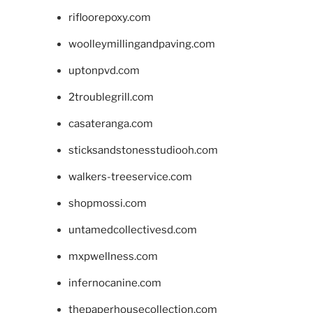
rifloorepoxy.com
woolleymillingandpaving.com
uptonpvd.com
2troublegrill.com
casateranga.com
sticksandstonesstudiooh.com
walkers-treeservice.com
shopmossi.com
untamedcollectivesd.com
mxpwellness.com
infernocanine.com
thepaperhousecollection.com