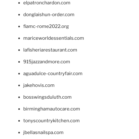
elpatronchardon.com
donglaishun-order.com
fiamc-rome2022.org
mariceworldessentials.com
lafisheriarestaurant.com
915jazzandmore.com
aguadulce-countryfair.com
jakehovis.com
bosswingsduluth.com
birminghamautocare.com
tonyscountrykitchen.com
jbellasnailspa.com