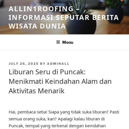
Skip
ALLIN1ROOFING –
to
INFORMASI SEPUTAR BERITA
content
WISATA DUNIA
Menu
POSTED
JULY 26, 2025
BY
ADMINALL
ON
Liburan Seru di Puncak:
Menikmati Keindahan Alam dan
Aktivitas Menarik
Hai, pembaca setia! Siapa yang tidak suka liburan? Pasti
semua orang suka, kan? Apalagi kalau liburan di
Puncak, tempat yang terkenal dengan keindahan