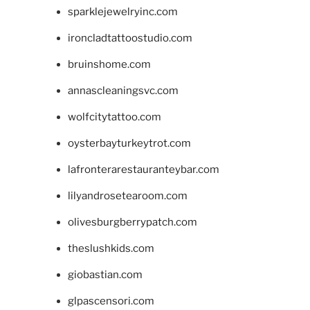
sparklejewelryinc.com
ironcladtattoostudio.com
bruinshome.com
annascleaningsvc.com
wolfcitytattoo.com
oysterbayturkeytrot.com
lafronterarestauranteybar.com
lilyandrosetearoom.com
olivesburgberrypatch.com
theslushkids.com
giobastian.com
glpascensori.com