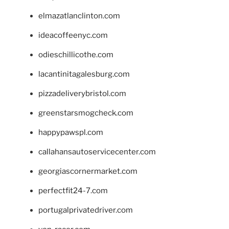
elmazatlanclinton.com
ideacoffeenyc.com
odieschillicothe.com
lacantinitagalesburg.com
pizzadeliverybristol.com
greenstarsmogcheck.com
happypawspl.com
callahansautoservicecenter.com
georgiascornermarket.com
perfectfit24-7.com
portugalprivatedriver.com