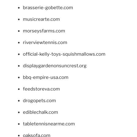
brasserie-gobette.com
musicrearte.com
morseysfarms.com
riverviewtennis.com
official-kelly-toys-squishmallows.com
displaygardenonsuncrest.org
bbq-empire-usa.com
feedstoreva.com
drogopets.com
ediblechalk.com
tabletennisnearme.com
oaksofa.com