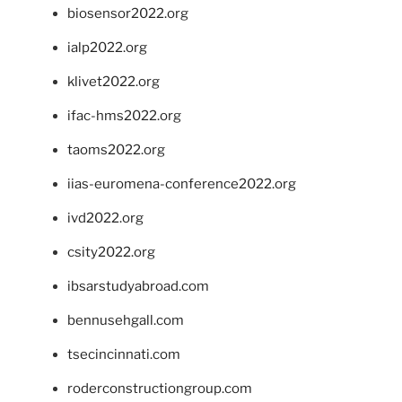
biosensor2022.org
ialp2022.org
klivet2022.org
ifac-hms2022.org
taoms2022.org
iias-euromena-conference2022.org
ivd2022.org
csity2022.org
ibsarstudyabroad.com
bennusehgall.com
tsecincinnati.com
roderconstructiongroup.com