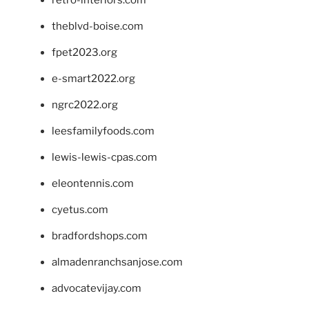
theblvd-boise.com
fpet2023.org
e-smart2022.org
ngrc2022.org
leesfamilyfoods.com
lewis-lewis-cpas.com
eleontennis.com
cyetus.com
bradfordshops.com
almadenranchsanjose.com
advocatevijay.com