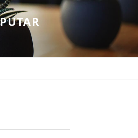
EPUTAR