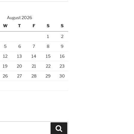
August 2026
W
T
F
S
S
1
2
5
6
7
8
9
12
13
14
15
16
19
20
21
22
23
26
27
28
29
30
Search