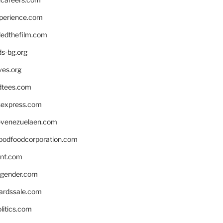
xperience.com
edthefilm.com
ds-bg.org
ves.org
tees.com
rsexpress.com
venezuelaen.com
oodfoodcorporation.com
nnt.com
gender.com
ardssale.com
litics.com