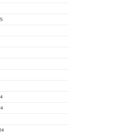
25
24
24
24