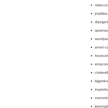
rebecca
jmpblis
drjorger
queensu
wendyw
ameri-
hrsrece
empcon
cinderel
bigpinkr
inspireh
memming
jeremyp