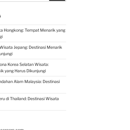
S
a Hongkong: Tempat Menarik yang
gi
 Wisata Jepang: Destinasi Menarik
unjungi
ona Korea Selatan Wisata:
aik yang Harus Dikunjungi
ndahan Alam Malaysia: Destinasi
ru di Thailand: Destinasi Wisata
hcareers.com