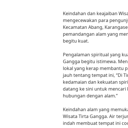
Keindahan dan keajaiban Wis
mengecewakan para pengunjun
Kecamatan Abang, Karangasem
pemandangan alam yang memu
begitu kuat.
Pengalaman spiritual yang ku
Gangga begitu istimewa. Me
lokal yang kerap membantu p
jauh tentang tempat ini, “Di 
kedamaian dan kekuatan spiri
datang ke sini untuk mencar
hubungan dengan alam.”
Keindahan alam yang memukau
Wisata Tirta Gangga. Air terj
indah membuat tempat ini coc