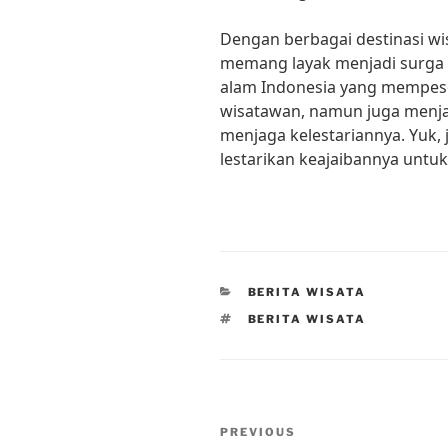
Dengan berbagai destinasi w
memang layak menjadi surga 
alam Indonesia yang mempeso
wisatawan, namun juga menja
menjaga kelestariannya. Yuk, 
lestarikan keajaibannya untuk
CATEGORIES
BERITA WISATA
TAGS
BERITA WISATA
Post
Previous
PREVIOUS