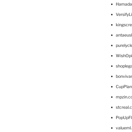
Hamada
VersifyL
kingscr
antaeus
purelyc
WishOp
shopleg
bonviva
CupPlan
mpzin.c
stcreal.
PopUpFl
valueml