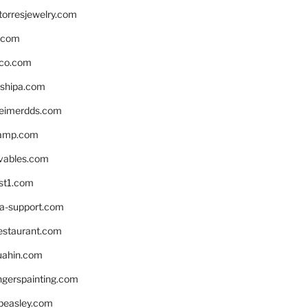
torresjewelry.com
s.com
ico.com
shipa.com
eimerdds.com
camp.com
ivables.com
st1.com
la-support.com
estaurant.com
uahin.com
erspainting.com
beasley.com