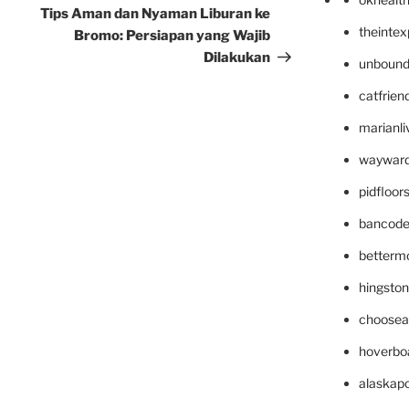
Post
Tips Aman dan Nyaman Liburan ke
theinte
Bromo: Persiapan yang Wajib
Dilakukan
unbound
catfrien
marianli
wayward
pidfloo
bancode
betterm
hingsto
choosea
hoverbo
alaskapo