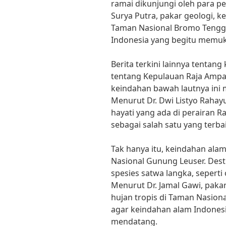
ramai dikunjungi oleh para p
Surya Putra, pakar geologi, k
Taman Nasional Bromo Teng
Indonesia yang begitu memu
Berita terkini lainnya tentan
tentang Kepulauan Raja Ampat
keindahan bawah lautnya ini 
Menurut Dr. Dwi Listyo Rahay
hayati yang ada di perairan R
sebagai salah satu yang terbai
Tak hanya itu, keindahan ala
Nasional Gunung Leuser. Dest
spesies satwa langka, sepert
Menurut Dr. Jamal Gawi, paka
hujan tropis di Taman Nasiona
agar keindahan alam Indonesi
mendatang.