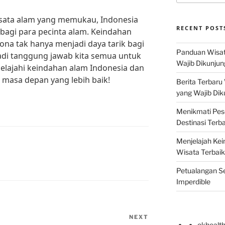
isata alam yang memukau, Indonesia
RECENT POST
bagi para pecinta alam. Keindahan
na tak hanya menjadi daya tarik bagi
Panduan Wisat
di tanggung jawab kita semua untuk
Wajib Dikunjun
jelajahi keindahan alam Indonesia dan
 masa depan yang lebih baik!
Berita Terbaru
yang Wajib Dik
Menikmati Pes
Destinasi Terb
Menjelajah Kei
Wisata Terbaik
Petualangan Se
Imperdible
NEXT
Next
okhealt