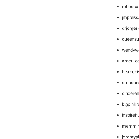
rebecca
jmpblis
drjorger
queensu
wendyw
ameri-
hrsrece
empcon
cinderel
bigpinkr
inspireh
memming
jeremyp