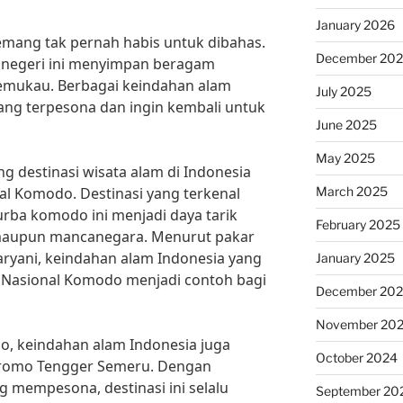
January 2026
mang tak pernah habis untuk dibahas.
December 20
 negeri ini menyimpan beragam
memukau. Berbagai keindahan alam
July 2025
ang terpesona dan ingin kembali untuk
June 2025
May 2025
ang destinasi wisata alam di Indonesia
March 2025
l Komodo. Destinasi yang terkenal
ba komodo ini menjadi daya tarik
February 2025
 maupun mancanegara. Menurut pakar
Maryani, keindahan alam Indonesia yang
January 2025
n Nasional Komodo menjadi contoh bagi
December 20
November 20
o, keindahan alam Indonesia juga
October 2024
Bromo Tengger Semeru. Dengan
 mempesona, destinasi ini selalu
September 20