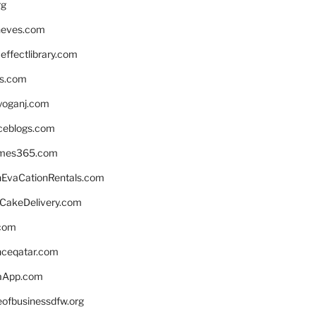
rg
neves.com
ffectlibrary.com
ns.com
yoganj.com
rceblogs.com
ames365.com
EvaCationRentals.com
rCakeDelivery.com
.com
enceqatar.com
aApp.com
eofbusinessdfw.org