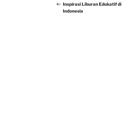
navigation
Post
Inspirasi Liburan Edukatif di
Indonesia