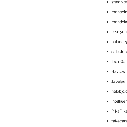
stsmp.o
manoel
mandelae
roselyn
balance
salesfo
TrainG
Baytown
Jabalpu
halobjd
intellig
PikaPik
takecar