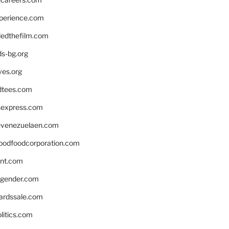
xperience.com
edthefilm.com
ds-bg.org
ves.org
tees.com
rsexpress.com
venezuelaen.com
oodfoodcorporation.com
nnt.com
gender.com
ardssale.com
litics.com