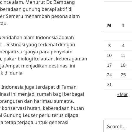
ecinta alam. Menurut Dr. Bambang
eberadaan gunung berapi aktif di
ger Semeru menambah pesona alam
kau.
M
T
g keindahan alam Indonesia adalah
. Destinasi yang terkenal dengan
3
4
menjadi surganya para penyelam.
10
11
u, pakar biologi kelautan, keberagaman
17
18
aja Ampat menjadikan destinasi ini
k di dunia.
24
25
31
m Indonesia juga terdapat di Taman
inasi ini menjadi rumah bagi berbagai
« Mar
i orangutan dan harimau sumatra.
r konservasi hutan, keberadaan hutan
l Gunung Leuser perlu terus dijaga
a tetap terjaga untuk generasi
Search
for: