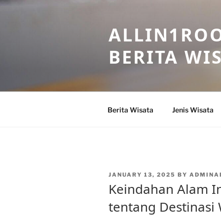
Skip
to
ALLIN1ROO
content
BERITA WI
Berita Wisata
Jenis Wisata
POSTED
JANUARY 13, 2025
BY
ADMINA
ON
Keindahan Alam In
tentang Destinasi