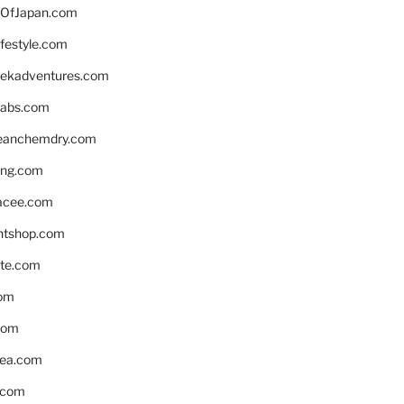
OfJapan.com
ifestyle.com
eekadventures.com
labs.com
leanchemdry.com
ing.com
acee.com
ntshop.com
te.com
om
com
ea.com
.com