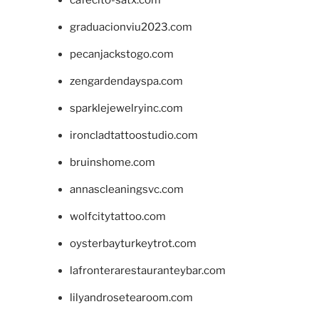
cafecito-satx.com
graduacionviu2023.com
pecanjackstogo.com
zengardendayspa.com
sparklejewelryinc.com
ironcladtattoostudio.com
bruinshome.com
annascleaningsvc.com
wolfcitytattoo.com
oysterbayturkeytrot.com
lafronterarestauranteybar.com
lilyandrosetearoom.com