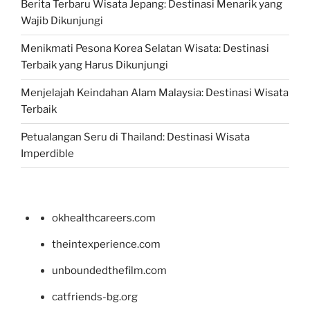
Berita Terbaru Wisata Jepang: Destinasi Menarik yang
Wajib Dikunjungi
Menikmati Pesona Korea Selatan Wisata: Destinasi
Terbaik yang Harus Dikunjungi
Menjelajah Keindahan Alam Malaysia: Destinasi Wisata
Terbaik
Petualangan Seru di Thailand: Destinasi Wisata
Imperdible
okhealthcareers.com
theintexperience.com
unboundedthefilm.com
catfriends-bg.org