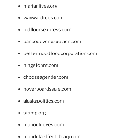
marianlives.org
waywardtees.com
pidfloorsexpress.com
bancodevenezuelaen.com
bettermoodfoodcorporation.com
hingstonnt.com
chooseagender.com
hoverboardssale.com
alaskapolitics.com
stsmp.org
manoelneves.com
mandelaeffectlibrary.com