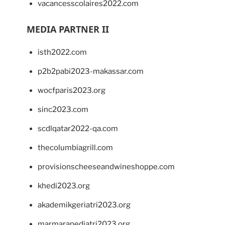
vacancesscolaires2022.com
MEDIA PARTNER II
isth2022.com
p2b2pabi2023-makassar.com
wocfparis2023.org
sinc2023.com
scdlqatar2022-qa.com
thecolumbiagrill.com
provisionscheeseandwineshoppe.com
khedi2023.org
akademikgeriatri2023.org
marmarapediatri2023.org