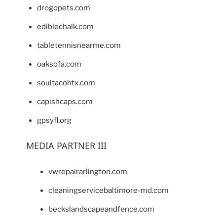
drogopets.com
ediblechalk.com
tabletennisnearme.com
oaksofa.com
soultacohtx.com
capishcaps.com
gpsyfl.org
MEDIA PARTNER III
vwrepairarlington.com
cleaningservicebaltimore-md.com
beckslandscapeandfence.com