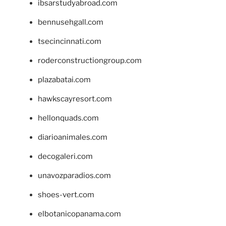
ibsarstudyabroad.com
bennusehgall.com
tsecincinnati.com
roderconstructiongroup.com
plazabatai.com
hawkscayresort.com
hellonquads.com
diarioanimales.com
decogaleri.com
unavozparadios.com
shoes-vert.com
elbotanicopanama.com