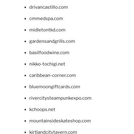
drivancastillo.com
cmmedspa.com
midletontkd.com
gardensandgrills.com
basilfoodwine.com
nikko-tochigi.net
caribbean-corner.com
bluemoongiftcards.com
rivercitysteampunkexpo.com
kchoops.net
mountainsideskateshop.com
kirtlandcitytavern.com