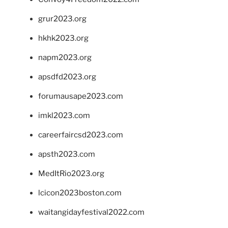
grur2023.org
hkhk2023.org
napm2023.org
apsdfd2023.org
forumausape2023.com
imkl2023.com
careerfaircsd2023.com
apsth2023.com
MedItRio2023.org
lcicon2023boston.com
waitangidayfestival2022.com