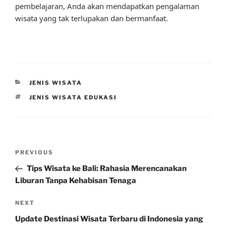
pembelajaran, Anda akan mendapatkan pengalaman
wisata yang tak terlupakan dan bermanfaat.
CATEGORIES
JENIS WISATA
TAGS
JENIS WISATA EDUKASI
Post
Previous
PREVIOUS
navigation
Post
Tips Wisata ke Bali: Rahasia Merencanakan
Liburan Tanpa Kehabisan Tenaga
Next
NEXT
Post
Update Destinasi Wisata Terbaru di Indonesia yang