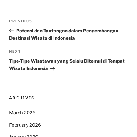
Post
Previous
PREVIOUS
navigation
Post
Potensi dan Tantangan dalam Pengembangan
Destinasi Wisata di Indonesia
Next
NEXT
Post
Tipe-Tipe Wisatawan yang Selalu Ditemui di Tempat
Wisata Indonesia
ARCHIVES
March 2026
February 2026