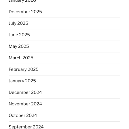
January 2026
December 2025
July 2025
June 2025
May 2025
March 2025
February 2025
January 2025
December 2024
November 2024
October 2024
September 2024