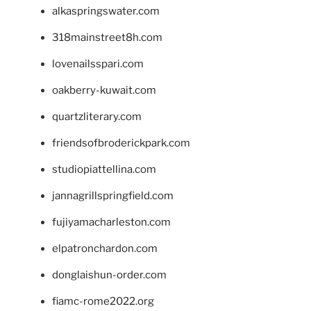
alkaspringswater.com
318mainstreet8h.com
lovenailsspari.com
oakberry-kuwait.com
quartzliterary.com
friendsofbroderickpark.com
studiopiattellina.com
jannagrillspringfield.com
fujiyamacharleston.com
elpatronchardon.com
donglaishun-order.com
fiamc-rome2022.org