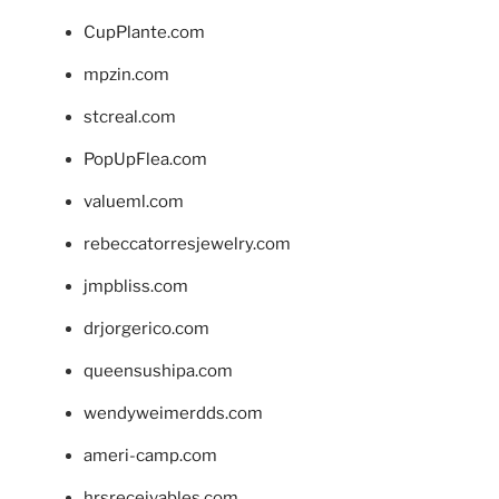
CupPlante.com
mpzin.com
stcreal.com
PopUpFlea.com
valueml.com
rebeccatorresjewelry.com
jmpbliss.com
drjorgerico.com
queensushipa.com
wendyweimerdds.com
ameri-camp.com
hrsreceivables.com