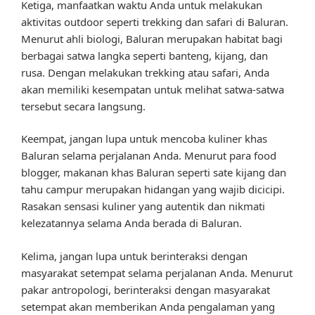
Ketiga, manfaatkan waktu Anda untuk melakukan
aktivitas outdoor seperti trekking dan safari di Baluran.
Menurut ahli biologi, Baluran merupakan habitat bagi
berbagai satwa langka seperti banteng, kijang, dan
rusa. Dengan melakukan trekking atau safari, Anda
akan memiliki kesempatan untuk melihat satwa-satwa
tersebut secara langsung.
Keempat, jangan lupa untuk mencoba kuliner khas
Baluran selama perjalanan Anda. Menurut para food
blogger, makanan khas Baluran seperti sate kijang dan
tahu campur merupakan hidangan yang wajib dicicipi.
Rasakan sensasi kuliner yang autentik dan nikmati
kelezatannya selama Anda berada di Baluran.
Kelima, jangan lupa untuk berinteraksi dengan
masyarakat setempat selama perjalanan Anda. Menurut
pakar antropologi, berinteraksi dengan masyarakat
setempat akan memberikan Anda pengalaman yang