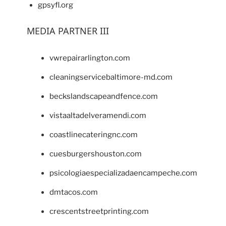
gpsyfl.org
MEDIA PARTNER III
vwrepairarlington.com
cleaningservicebaltimore-md.com
beckslandscapeandfence.com
vistaaltadelveramendi.com
coastlinecateringnc.com
cuesburgershouston.com
psicologiaespecializadaencampeche.com
dmtacos.com
crescentstreetprinting.com