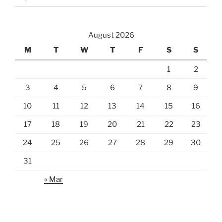
August 2026
M
T
W
T
F
S
S
1
2
3
4
5
6
7
8
9
10
11
12
13
14
15
16
17
18
19
20
21
22
23
24
25
26
27
28
29
30
31
« Mar