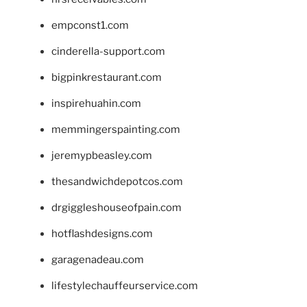
empconst1.com
cinderella-support.com
bigpinkrestaurant.com
inspirehuahin.com
memmingerspainting.com
jeremypbeasley.com
thesandwichdepotcos.com
drgiggleshouseofpain.com
hotflashdesigns.com
garagenadeau.com
lifestylechauffeurservice.com