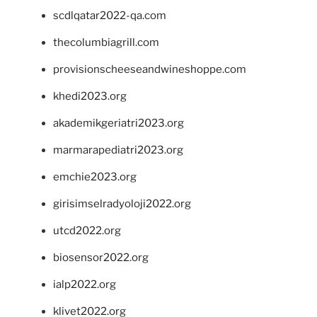
scdlqatar2022-qa.com
thecolumbiagrill.com
provisionscheeseandwineshoppe.com
khedi2023.org
akademikgeriatri2023.org
marmarapediatri2023.org
emchie2023.org
girisimselradyoloji2022.org
utcd2022.org
biosensor2022.org
ialp2022.org
klivet2022.org