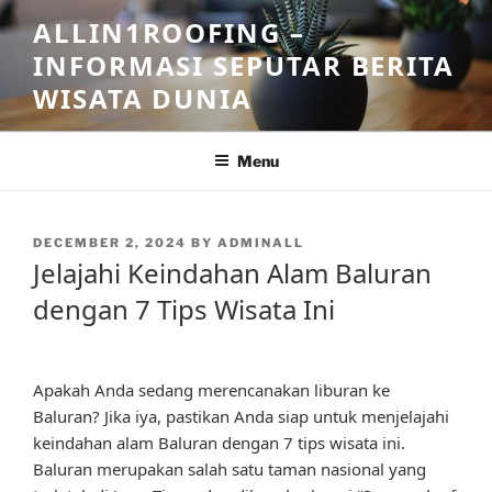
Skip
ALLIN1ROOFING –
to
INFORMASI SEPUTAR BERITA
content
WISATA DUNIA
Menu
POSTED
DECEMBER 2, 2024
BY
ADMINALL
ON
Jelajahi Keindahan Alam Baluran
dengan 7 Tips Wisata Ini
Apakah Anda sedang merencanakan liburan ke
Baluran? Jika iya, pastikan Anda siap untuk menjelajahi
keindahan alam Baluran dengan 7 tips wisata ini.
Baluran merupakan salah satu taman nasional yang