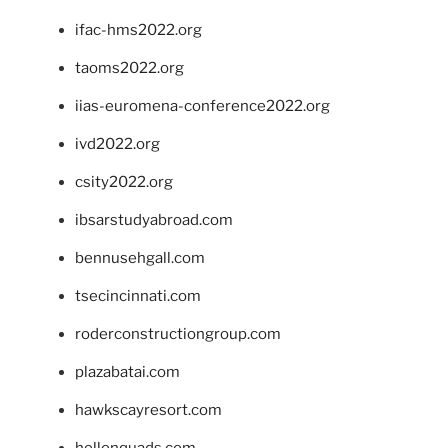
ifac-hms2022.org
taoms2022.org
iias-euromena-conference2022.org
ivd2022.org
csity2022.org
ibsarstudyabroad.com
bennusehgall.com
tsecincinnati.com
roderconstructiongroup.com
plazabatai.com
hawkscayresort.com