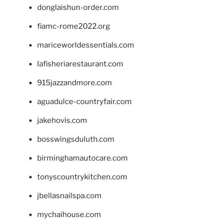
donglaishun-order.com
fiamc-rome2022.org
mariceworldessentials.com
lafisheriarestaurant.com
915jazzandmore.com
aguadulce-countryfair.com
jakehovis.com
bosswingsduluth.com
birminghamautocare.com
tonyscountrykitchen.com
jbellasnailspa.com
mychaihouse.com