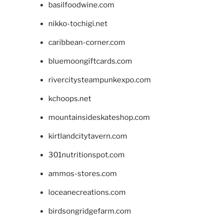
basilfoodwine.com
nikko-tochigi.net
caribbean-corner.com
bluemoongiftcards.com
rivercitysteampunkexpo.com
kchoops.net
mountainsideskateshop.com
kirtlandcitytavern.com
301nutritionspot.com
ammos-stores.com
loceanecreations.com
birdsongridgefarm.com