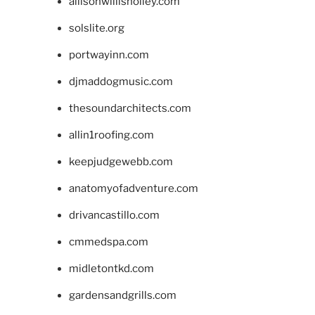
allisonwillisholley.com
solslite.org
portwayinn.com
djmaddogmusic.com
thesoundarchitects.com
allin1roofing.com
keepjudgewebb.com
anatomyofadventure.com
drivancastillo.com
cmmedspa.com
midletontkd.com
gardensandgrills.com