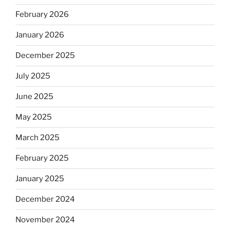
February 2026
January 2026
December 2025
July 2025
June 2025
May 2025
March 2025
February 2025
January 2025
December 2024
November 2024