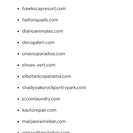
hawkscayresort.com
hellonquads.com
diarioanimales.com
decogaleri.com
unavozparadios.com
shoes-vert.com
elbotanicopanama.com
shadyoaksrockportrvpark.com
jccoinlaundry.com
kautorepair.com
marjaeswinebar.com
elmazatlanclinton.com