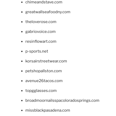
chimeandstave.com
greatwallseafoodny.com
theloverose.com
gabriovoice.com
resinflowart.com
p-sports.net
korsairstreetwear.com
petshopallston.com
avenue26tacos.com
topgglasses.com
broadmoornailsspacoloradosprings.com
missblackpasadena.com