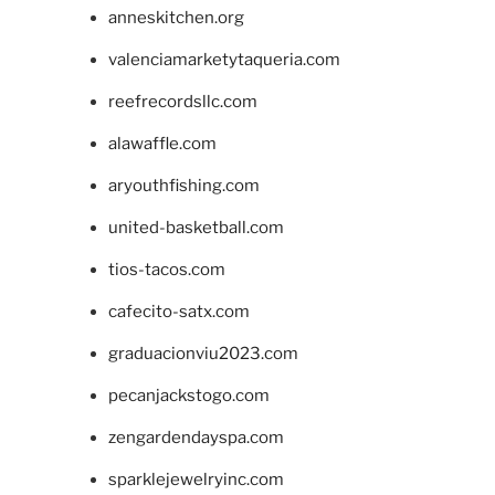
anneskitchen.org
valenciamarketytaqueria.com
reefrecordsllc.com
alawaffle.com
aryouthfishing.com
united-basketball.com
tios-tacos.com
cafecito-satx.com
graduacionviu2023.com
pecanjackstogo.com
zengardendayspa.com
sparklejewelryinc.com