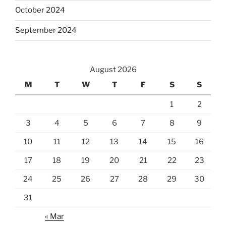
October 2024
September 2024
August 2026
M
T
W
T
F
S
S
1
2
3
4
5
6
7
8
9
10
11
12
13
14
15
16
17
18
19
20
21
22
23
24
25
26
27
28
29
30
31
« Mar