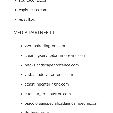
soultacohtx.com
capishcaps.com
gpsyfl.org
MEDIA PARTNER III
vwrepairarlington.com
cleaningservicebaltimore-md.com
beckslandscapeandfence.com
vistaaltadelveramendi.com
coastlinecateringnc.com
cuesburgershouston.com
psicologiaespecializadaencampeche.com
dmtacos.com