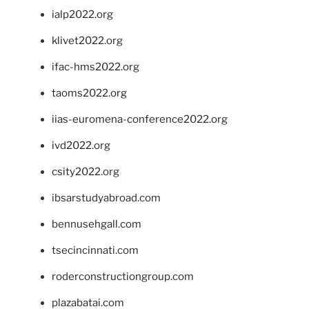
ialp2022.org
klivet2022.org
ifac-hms2022.org
taoms2022.org
iias-euromena-conference2022.org
ivd2022.org
csity2022.org
ibsarstudyabroad.com
bennusehgall.com
tsecincinnati.com
roderconstructiongroup.com
plazabatai.com