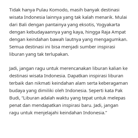
Tidak hanya Pulau Komodo, masih banyak destinasi
wisata Indonesia lainnya yang tak kalah menarik. Mulai
dari Bali dengan pantainya yang eksotis, Yogyakarta
dengan kebudayaannya yang kaya, hingga Raja Ampat
dengan keindahan bawah lautnya yang mengagumkan.
Semua destinasi ini bisa menjadi sumber inspirasi
liburan yang tak terlupakan.
Jadi, jangan ragu untuk merencanakan liburan kalian ke
destinasi wisata Indonesia. Dapatkan inspirasi liburan
terbaik dan nikmati keindahan alam serta keberagaman
budaya yang dimiliki oleh Indonesia. Seperti kata Pak
Budi, “Liburan adalah waktu yang tepat untuk melepas
penat dan mendapatkan inspirasi baru. Jadi, jangan
ragu untuk menjelajahi keindahan Indonesia.”