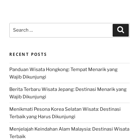
Search
Search
for:
RECENT POSTS
Panduan Wisata Hongkong: Tempat Menarik yang
Wajib Dikunjungi
Berita Terbaru Wisata Jepang: Destinasi Menarik yang
Wajib Dikunjungi
Menikmati Pesona Korea Selatan Wisata: Destinasi
Terbaik yang Harus Dikunjungi
Menjelajah Keindahan Alam Malaysia: Destinasi Wisata
Terbaik