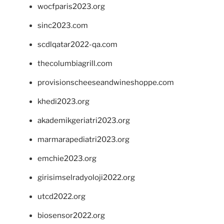
wocfparis2023.org
sinc2023.com
scdlqatar2022-qa.com
thecolumbiagrill.com
provisionscheeseandwineshoppe.com
khedi2023.org
akademikgeriatri2023.org
marmarapediatri2023.org
emchie2023.org
girisimselradyoloji2022.org
utcd2022.org
biosensor2022.org