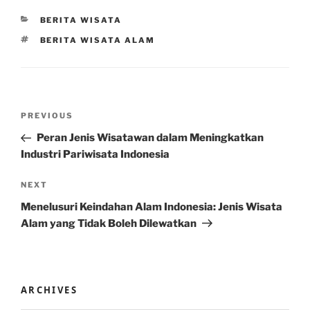
CATEGORIES
BERITA WISATA
TAGS
BERITA WISATA ALAM
Post
Previous
PREVIOUS
navigation
Post
Peran Jenis Wisatawan dalam Meningkatkan
Industri Pariwisata Indonesia
Next
NEXT
Post
Menelusuri Keindahan Alam Indonesia: Jenis Wisata
Alam yang Tidak Boleh Dilewatkan
ARCHIVES