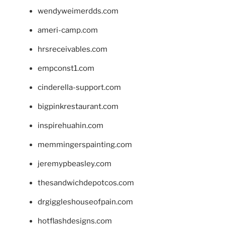
wendyweimerdds.com
ameri-camp.com
hrsreceivables.com
empconst1.com
cinderella-support.com
bigpinkrestaurant.com
inspirehuahin.com
memmingerspainting.com
jeremypbeasley.com
thesandwichdepotcos.com
drgiggleshouseofpain.com
hotflashdesigns.com