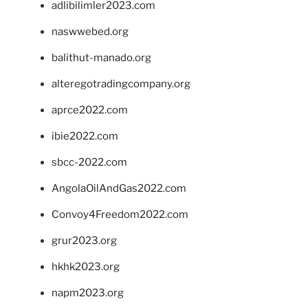
adlibilimler2023.com
naswwebed.org
balithut-manado.org
alteregotradingcompany.org
aprce2022.com
ibie2022.com
sbcc-2022.com
AngolaOilAndGas2022.com
Convoy4Freedom2022.com
grur2023.org
hkhk2023.org
napm2023.org