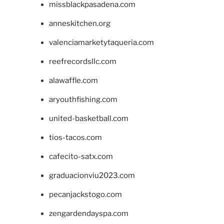
missblackpasadena.com
anneskitchen.org
valenciamarketytaqueria.com
reefrecordsllc.com
alawaffle.com
aryouthfishing.com
united-basketball.com
tios-tacos.com
cafecito-satx.com
graduacionviu2023.com
pecanjackstogo.com
zengardendayspa.com