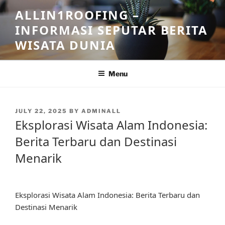
Skip
ALLIN1ROOFING –
to
INFORMASI SEPUTAR BERITA
content
WISATA DUNIA
Menu
POSTED
JULY 22, 2025
BY
ADMINALL
ON
Eksplorasi Wisata Alam Indonesia:
Berita Terbaru dan Destinasi
Menarik
Eksplorasi Wisata Alam Indonesia: Berita Terbaru dan
Destinasi Menarik