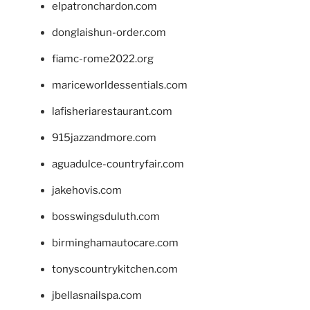
elpatronchardon.com
donglaishun-order.com
fiamc-rome2022.org
mariceworldessentials.com
lafisheriarestaurant.com
915jazzandmore.com
aguadulce-countryfair.com
jakehovis.com
bosswingsduluth.com
birminghamautocare.com
tonyscountrykitchen.com
jbellasnailspa.com