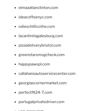
elmazatlanclinton.com
ideacoffeenyc.com
odieschillicothe.com
lacantinitagalesburg.com
pizzadeliverybristol.com
greenstarsmogcheck.com
happypawspl.com
callahansautoservicecenter.com
georgiascornermarket.com
perfectfit24-7.com
portugalprivatedriver.com