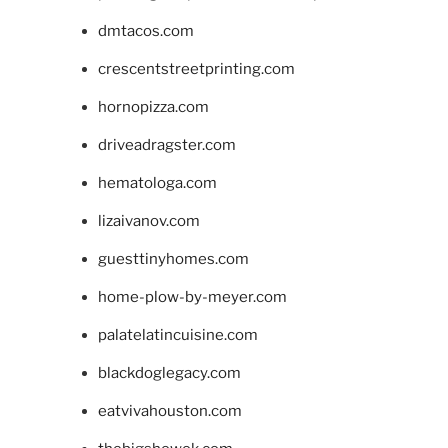
dmtacos.com
crescentstreetprinting.com
hornopizza.com
driveadragster.com
hematologa.com
lizaivanov.com
guesttinyhomes.com
home-plow-by-meyer.com
palatelatincuisine.com
blackdoglegacy.com
eatvivahouston.com