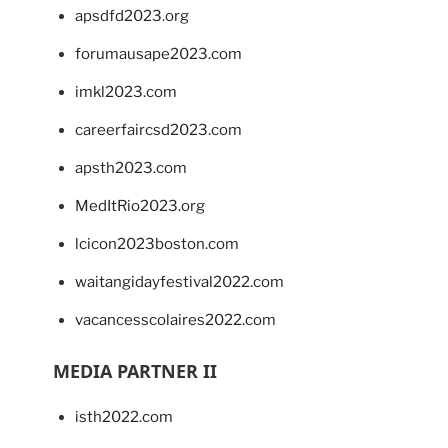
apsdfd2023.org
forumausape2023.com
imkl2023.com
careerfaircsd2023.com
apsth2023.com
MedItRio2023.org
lcicon2023boston.com
waitangidayfestival2022.com
vacancesscolaires2022.com
MEDIA PARTNER II
isth2022.com