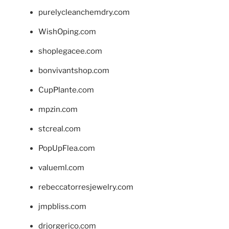
purelycleanchemdry.com
WishOping.com
shoplegacee.com
bonvivantshop.com
CupPlante.com
mpzin.com
stcreal.com
PopUpFlea.com
valueml.com
rebeccatorresjewelry.com
jmpbliss.com
drjorgerico.com