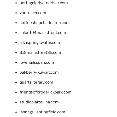
portugalprivatedriver.com
von-racer.com
coffeeshopcharleston.com
salon104mainstreet.com
alkaspringswater.com
318mainstreet8h.com
lovenailsspari.com
oakberry-kuwait.com
quartzliterary.com
friendsofbroderickpark.com
studiopiattellina.com
jannagrillspringfield.com