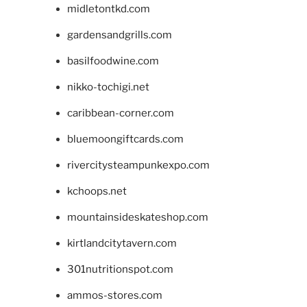
midletontkd.com
gardensandgrills.com
basilfoodwine.com
nikko-tochigi.net
caribbean-corner.com
bluemoongiftcards.com
rivercitysteampunkexpo.com
kchoops.net
mountainsideskateshop.com
kirtlandcitytavern.com
301nutritionspot.com
ammos-stores.com