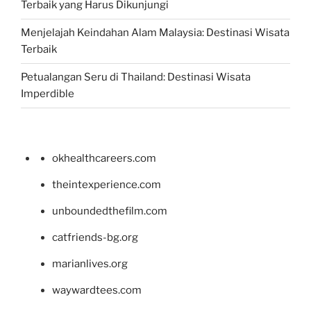
Terbaik yang Harus Dikunjungi
Menjelajah Keindahan Alam Malaysia: Destinasi Wisata
Terbaik
Petualangan Seru di Thailand: Destinasi Wisata
Imperdible
okhealthcareers.com
theintexperience.com
unboundedthefilm.com
catfriends-bg.org
marianlives.org
waywardtees.com