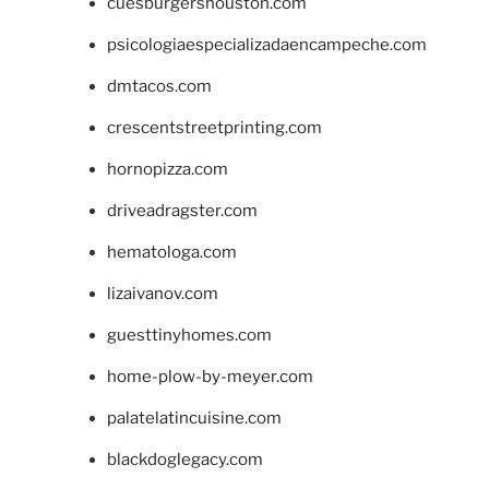
cuesburgershouston.com
psicologiaespecializadaencampeche.com
dmtacos.com
crescentstreetprinting.com
hornopizza.com
driveadragster.com
hematologa.com
lizaivanov.com
guesttinyhomes.com
home-plow-by-meyer.com
palatelatincuisine.com
blackdoglegacy.com