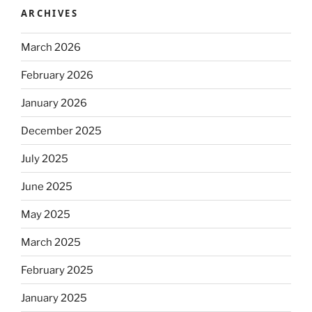
ARCHIVES
March 2026
February 2026
January 2026
December 2025
July 2025
June 2025
May 2025
March 2025
February 2025
January 2025