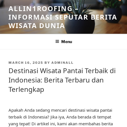
Skip
ALLIN1ROOFING –
to
INFORMASI SEPUTAR BERITA
content
WISATA DUNIA
Menu
POSTED
MARCH 16, 2025
BY
ADMINALL
ON
Destinasi Wisata Pantai Terbaik di
Indonesia: Berita Terbaru dan
Terlengkap
Apakah Anda sedang mencari destinasi wisata pantai
terbaik di Indonesia? Jika iya, Anda berada di tempat
yang tepat! Di artikel ini, kami akan membahas berita