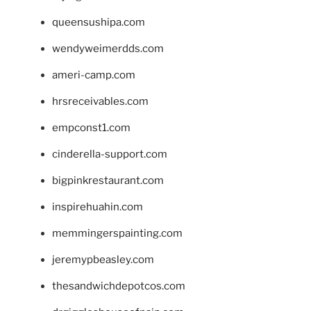
queensushipa.com
wendyweimerdds.com
ameri-camp.com
hrsreceivables.com
empconst1.com
cinderella-support.com
bigpinkrestaurant.com
inspirehuahin.com
memmingerspainting.com
jeremypbeasley.com
thesandwichdepotcos.com