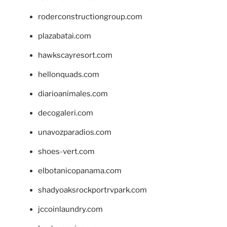
roderconstructiongroup.com
plazabatai.com
hawkscayresort.com
hellonquads.com
diarioanimales.com
decogaleri.com
unavozparadios.com
shoes-vert.com
elbotanicopanama.com
shadyoaksrockportrvpark.com
jccoinlaundry.com