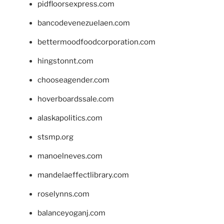
pidfloorsexpress.com
bancodevenezuelaen.com
bettermoodfoodcorporation.com
hingstonnt.com
chooseagender.com
hoverboardssale.com
alaskapolitics.com
stsmp.org
manoelneves.com
mandelaeffectlibrary.com
roselynns.com
balanceyoganj.com