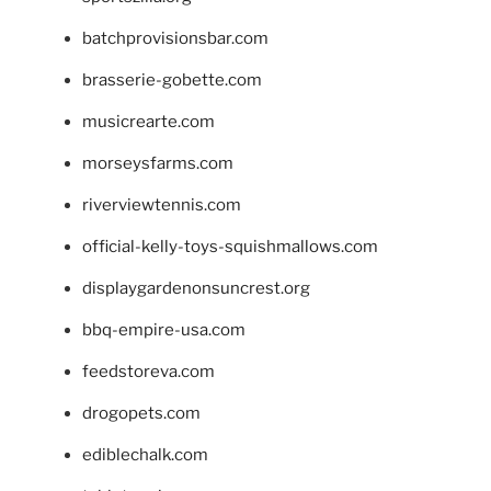
batchprovisionsbar.com
brasserie-gobette.com
musicrearte.com
morseysfarms.com
riverviewtennis.com
official-kelly-toys-squishmallows.com
displaygardenonsuncrest.org
bbq-empire-usa.com
feedstoreva.com
drogopets.com
ediblechalk.com