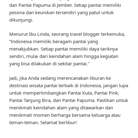
dan Pantai Papuma di Jember. Setiap pantai memiliki
pesona dan keunikan tersendiri yang patut untuk
dikunjungi.
Menurut Ibu Linda, seorang travel blogger terkemuka,
“Indonesia memiliki beragam pantai yang
menakjubkan. Setiap pantai memiliki daya tariknya
sendiri, mulai dari keindahan alam hingga kegiatan
yang bisa dilakukan di sekitar pantai.”
Jadi, jika Anda sedang merencanakan liburan ke
destinasi wisata pantai terbaik di Indonesia, jangan lupa
untuk mempertimbangkan Pantai Kuta, Pantai Pink,
Pantai Tanjung Bira, dan Pantai Papuma. Pastikan untuk
menikmati keindahan alam yang ditawarkan dan
menikmati momen berharga bersama keluarga atau
teman-teman. Selamat berlibur!