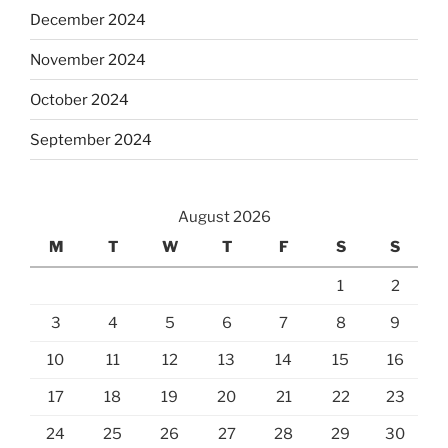
December 2024
November 2024
October 2024
September 2024
August 2026
M
T
W
T
F
S
S
1
2
3
4
5
6
7
8
9
10
11
12
13
14
15
16
17
18
19
20
21
22
23
24
25
26
27
28
29
30