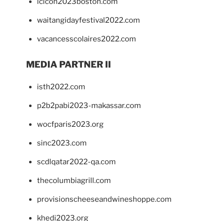
lcicon2023boston.com
waitangidayfestival2022.com
vacancesscolaires2022.com
MEDIA PARTNER II
isth2022.com
p2b2pabi2023-makassar.com
wocfparis2023.org
sinc2023.com
scdlqatar2022-qa.com
thecolumbiagrill.com
provisionscheeseandwineshoppe.com
khedi2023.org