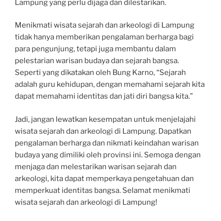
Lampung yang perlu dijaga dan dilestarikan.
Menikmati wisata sejarah dan arkeologi di Lampung
tidak hanya memberikan pengalaman berharga bagi
para pengunjung, tetapi juga membantu dalam
pelestarian warisan budaya dan sejarah bangsa.
Seperti yang dikatakan oleh Bung Karno, “Sejarah
adalah guru kehidupan, dengan memahami sejarah kita
dapat memahami identitas dan jati diri bangsa kita.”
Jadi, jangan lewatkan kesempatan untuk menjelajahi
wisata sejarah dan arkeologi di Lampung. Dapatkan
pengalaman berharga dan nikmati keindahan warisan
budaya yang dimiliki oleh provinsi ini. Semoga dengan
menjaga dan melestarikan warisan sejarah dan
arkeologi, kita dapat memperkaya pengetahuan dan
memperkuat identitas bangsa. Selamat menikmati
wisata sejarah dan arkeologi di Lampung!