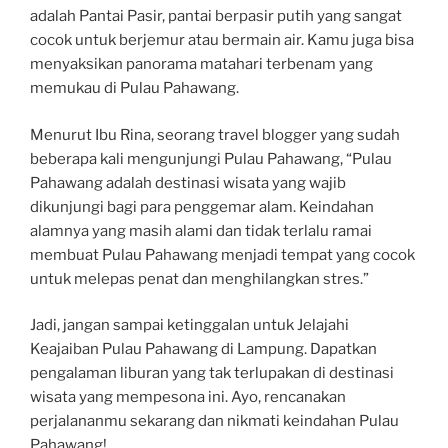
adalah Pantai Pasir, pantai berpasir putih yang sangat
cocok untuk berjemur atau bermain air. Kamu juga bisa
menyaksikan panorama matahari terbenam yang
memukau di Pulau Pahawang.
Menurut Ibu Rina, seorang travel blogger yang sudah
beberapa kali mengunjungi Pulau Pahawang, “Pulau
Pahawang adalah destinasi wisata yang wajib
dikunjungi bagi para penggemar alam. Keindahan
alamnya yang masih alami dan tidak terlalu ramai
membuat Pulau Pahawang menjadi tempat yang cocok
untuk melepas penat dan menghilangkan stres.”
Jadi, jangan sampai ketinggalan untuk Jelajahi
Keajaiban Pulau Pahawang di Lampung. Dapatkan
pengalaman liburan yang tak terlupakan di destinasi
wisata yang mempesona ini. Ayo, rencanakan
perjalananmu sekarang dan nikmati keindahan Pulau
Pahawang!