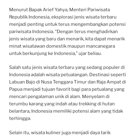
Menurut Bapak Arief Yahya, Menteri Pariwisata
Republik Indonesia, eksplorasi jenis wisata terbaru
menjadi penting untuk terus mengembangkan potensi
pariwisata Indonesia. “Dengan terus menghadirkan
jenis wisata yang baru dan menarik, kita dapat menarik
minat wisatawan domestik maupun mancanegara
untuk berkunjung ke Indonesia,” ujar beliau.
Salah satu jenis wisata terbaru yang sedang populer di
Indonesia adalah wisata petualangan. Destinasi seperti
Labuan Bajo di Nusa Tenggara Timur dan Raja Ampat di
Papua menjadi tujuan favorit bagi para petualang yang
mencari pengalaman unik di alam. Menyelam di
terumbu karang yang indah atau trekking di hutan
belantara, Indonesia memiliki potensi alam yang tidak
terhingga.
Selain itu, wisata kuliner juga menjadi daya tarik