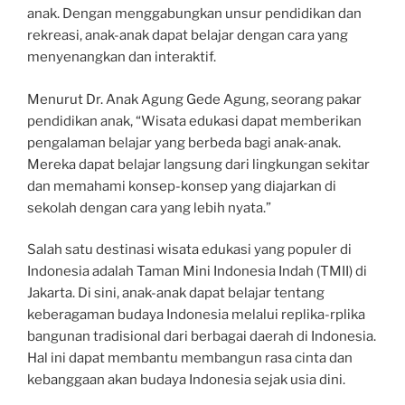
anak. Dengan menggabungkan unsur pendidikan dan
rekreasi, anak-anak dapat belajar dengan cara yang
menyenangkan dan interaktif.
Menurut Dr. Anak Agung Gede Agung, seorang pakar
pendidikan anak, “Wisata edukasi dapat memberikan
pengalaman belajar yang berbeda bagi anak-anak.
Mereka dapat belajar langsung dari lingkungan sekitar
dan memahami konsep-konsep yang diajarkan di
sekolah dengan cara yang lebih nyata.”
Salah satu destinasi wisata edukasi yang populer di
Indonesia adalah Taman Mini Indonesia Indah (TMII) di
Jakarta. Di sini, anak-anak dapat belajar tentang
keberagaman budaya Indonesia melalui replika-rplika
bangunan tradisional dari berbagai daerah di Indonesia.
Hal ini dapat membantu membangun rasa cinta dan
kebanggaan akan budaya Indonesia sejak usia dini.