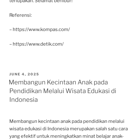
terlupakan. Selamat berlibur!
Referensi:
– https://www.kompas.com/
– https://www.detik.com/
POSTED
JUNE 4, 2025
ON
Membangun Kecintaan Anak pada
Pendidikan Melalui Wisata Edukasi di
Indonesia
Membangun kecintaan anak pada pendidikan melalui
wisata edukasi di Indonesia merupakan salah satu cara
yang efektif untuk meningkatkan minat belajar anak-