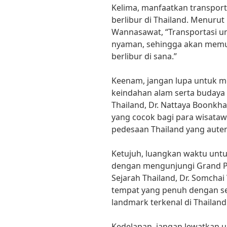
Kelima, manfaatkan transpor
berlibur di Thailand. Menurut 
Wannasawat, “Transportasi um
nyaman, sehingga akan memu
berlibur di sana.”
Keenam, jangan lupa untuk m
keindahan alam serta budaya 
Thailand, Dr. Nattaya Boonkh
yang cocok bagi para wisata
pedesaan Thailand yang auten
Ketujuh, luangkan waktu untuk
dengan mengunjungi Grand Pa
Sejarah Thailand, Dr. Somch
tempat yang penuh dengan se
landmark terkenal di Thailand
Kedelapan, jangan lewatkan 