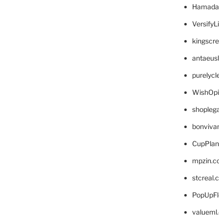
Hamada
VersifyL
kingscr
antaeus
purelyc
WishOp
shopleg
bonviva
CupPlan
mpzin.c
stcreal.
PopUpFl
valueml