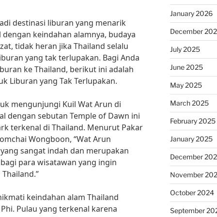
January 2026
di destinasi liburan yang menarik
December 20
al dengan keindahan alamnya, budaya
zat, tidak heran jika Thailand selalu
July 2025
iburan yang tak terlupakan. Bagi Anda
June 2025
uran ke Thailand, berikut ini adalah
tuk Liburan yang Tak Terlupakan.
May 2025
March 2025
uk mengunjungi Kuil Wat Arun di
nal dengan sebutan Temple of Dawn ini
February 2025
k terkenal di Thailand. Menurut Pakar
. Somchai Wongboon, “Wat Arun
January 2025
 yang sangat indah dan merupakan
December 20
 bagi para wisatawan yang ingin
Thailand.”
November 20
October 2024
nikmati keindahan alam Thailand
hi. Pulau yang terkenal karena
September 20