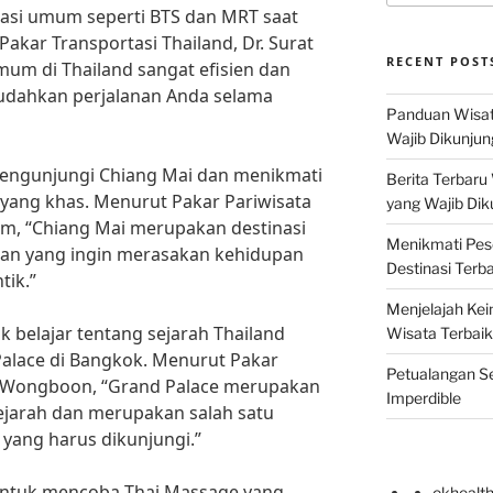
tasi umum seperti BTS dan MRT saat
Pakar Transportasi Thailand, Dr. Surat
RECENT POST
um di Thailand sangat efisien dan
dahkan perjalanan Anda selama
Panduan Wisat
Wajib Dikunjun
engunjungi Chiang Mai dan menikmati
Berita Terbaru
yang khas. Menurut Pakar Pariwisata
yang Wajib Dik
am, “Chiang Mai merupakan destinasi
Menikmati Pes
wan yang ingin merasakan kehidupan
Destinasi Terb
tik.”
Menjelajah Kei
 belajar tentang sejarah Thailand
Wisata Terbaik
lace di Bangkok. Menurut Pakar
Petualangan Se
ai Wongboon, “Grand Palace merupakan
Imperdible
jarah dan merupakan salah satu
 yang harus dikunjungi.”
untuk mencoba Thai Massage yang
okhealt