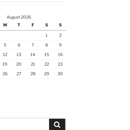
August 2026
W
T
F
S
S
1
2
5
6
7
8
9
12
13
14
15
16
19
20
21
22
23
26
27
28
29
30
Search