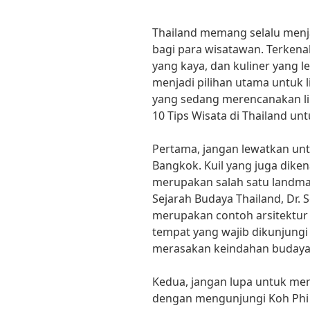
Thailand memang selalu menja
bagi para wisatawan. Terken
yang kaya, dan kuliner yang le
menjadi pilihan utama untuk l
yang sedang merencanakan lib
10 Tips Wisata di Thailand un
Pertama, jangan lewatkan unt
Bangkok. Kuil yang juga dike
merupakan salah satu landmar
Sejarah Budaya Thailand, Dr
merupakan contoh arsitektur
tempat yang wajib dikunjungi
merasakan keindahan budaya 
Kedua, jangan lupa untuk me
dengan mengunjungi Koh Phi P