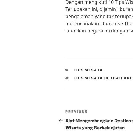
Dengan mengikuti 10 Tips Wis
Terlupakan ini, dijamin libur
pengalaman yang tak terlupak
merencanakan liburan ke Thai
keunikan negara ini dengan se
CATEGORIES
TIPS WISATA
TAGS
TIPS WISATA DI THAILAN
Post
Previous
PREVIOUS
navigation
Post
Kiat Mengembangkan Destinas
Wisata yang Berkelanjutan