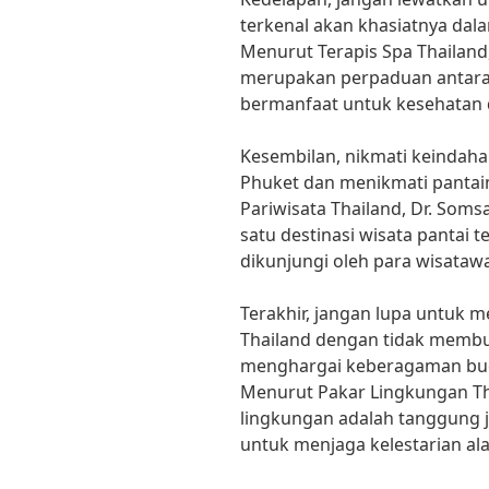
terkenal akan khasiatnya dal
Menurut Terapis Spa Thailand
merupakan perpaduan antara 
bermanfaat untuk kesehatan 
Kesembilan, nikmati keindah
Phuket dan menikmati panta
Pariwisata Thailand, Dr. Som
satu destinasi wisata pantai t
dikunjungi oleh para wisataw
Terakhir, jangan lupa untuk m
Thailand dengan tidak mem
menghargai keberagaman buday
Menurut Pakar Lingkungan Th
lingkungan adalah tanggung 
untuk menjaga kelestarian al