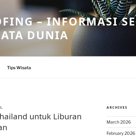
FING – INFORMASI S
SATA DUNIA
Tips Wisata
ARCHIVES
LL
Thailand untuk Liburan
March 2026
an
February 2026