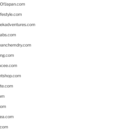
OfJapan.com
ifestyle.com
eekadventures.com
labs.com
leanchemdry.com
ing.com
acee.com
ntshop.com
te.com
om
com
ea.com
.com