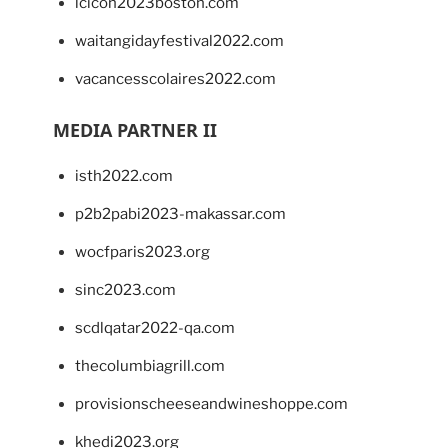
lcicon2023boston.com
waitangidayfestival2022.com
vacancesscolaires2022.com
MEDIA PARTNER II
isth2022.com
p2b2pabi2023-makassar.com
wocfparis2023.org
sinc2023.com
scdlqatar2022-qa.com
thecolumbiagrill.com
provisionscheeseandwineshoppe.com
khedi2023.org