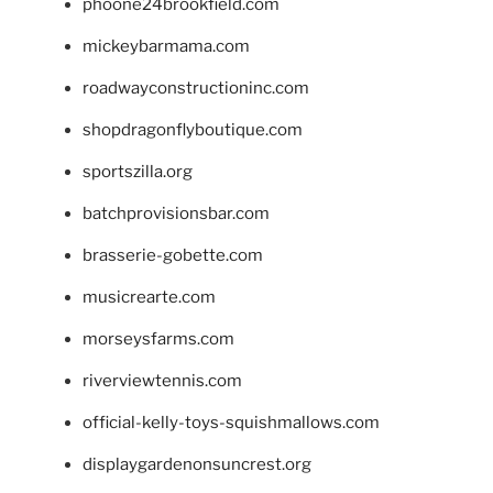
phoone24brookfield.com
mickeybarmama.com
roadwayconstructioninc.com
shopdragonflyboutique.com
sportszilla.org
batchprovisionsbar.com
brasserie-gobette.com
musicrearte.com
morseysfarms.com
riverviewtennis.com
official-kelly-toys-squishmallows.com
displaygardenonsuncrest.org