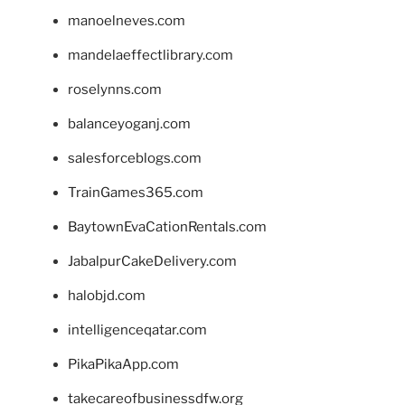
manoelneves.com
mandelaeffectlibrary.com
roselynns.com
balanceyoganj.com
salesforceblogs.com
TrainGames365.com
BaytownEvaCationRentals.com
JabalpurCakeDelivery.com
halobjd.com
intelligenceqatar.com
PikaPikaApp.com
takecareofbusinessdfw.org