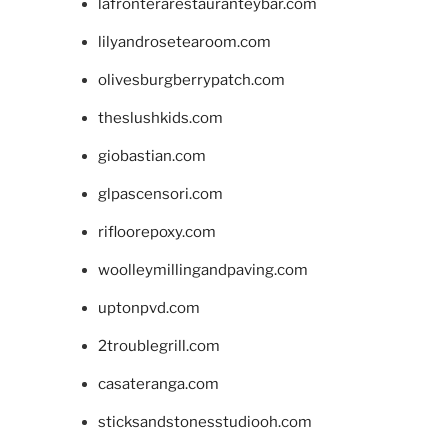
lafronterarestauranteybar.com
lilyandrosetearoom.com
olivesburgberrypatch.com
theslushkids.com
giobastian.com
glpascensori.com
rifloorepoxy.com
woolleymillingandpaving.com
uptonpvd.com
2troublegrill.com
casateranga.com
sticksandstonesstudiooh.com