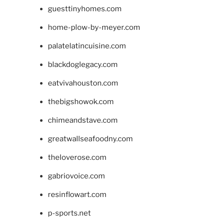
guesttinyhomes.com
home-plow-by-meyer.com
palatelatincuisine.com
blackdoglegacy.com
eatvivahouston.com
thebigshowok.com
chimeandstave.com
greatwallseafoodny.com
theloverose.com
gabriovoice.com
resinflowart.com
p-sports.net