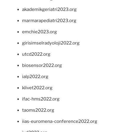
akademikgeriatri2023.org
marmarapediatri2023.org
emchie2023.org
girisimselradyoloji2022.org
utcd2022.org
biosensor2022.org
ialp2022.org
klivet2022.org
ifac-hms2022.org
taoms2022.org
iias-euromena-conference2022.org