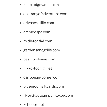
keepjudgewebb.com
anatomyofadventure.com
drivancastillo.com
cmmedspa.com
midletontkd.com
gardensandgrills.com
basilfoodwine.com
nikko-tochigi.net
caribbean-corner.com
bluemoongiftcards.com
rivercitysteampunkexpo.com
kchoops.net