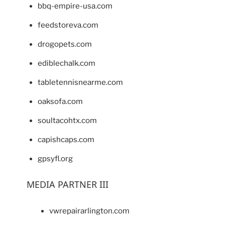
bbq-empire-usa.com
feedstoreva.com
drogopets.com
ediblechalk.com
tabletennisnearme.com
oaksofa.com
soultacohtx.com
capishcaps.com
gpsyfl.org
MEDIA PARTNER III
vwrepairarlington.com