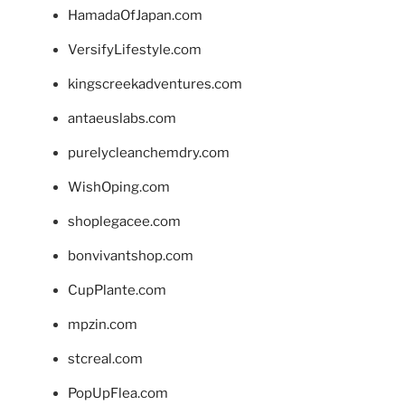
HamadaOfJapan.com
VersifyLifestyle.com
kingscreekadventures.com
antaeuslabs.com
purelycleanchemdry.com
WishOping.com
shoplegacee.com
bonvivantshop.com
CupPlante.com
mpzin.com
stcreal.com
PopUpFlea.com