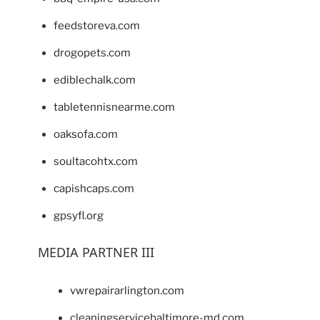
feedstoreva.com
drogopets.com
ediblechalk.com
tabletennisnearme.com
oaksofa.com
soultacohtx.com
capishcaps.com
gpsyfl.org
MEDIA PARTNER III
vwrepairarlington.com
cleaningservicebaltimore-md.com