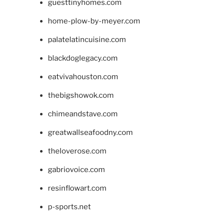
guesttinyhomes.com
home-plow-by-meyer.com
palatelatincuisine.com
blackdoglegacy.com
eatvivahouston.com
thebigshowok.com
chimeandstave.com
greatwallseafoodny.com
theloverose.com
gabriovoice.com
resinflowart.com
p-sports.net