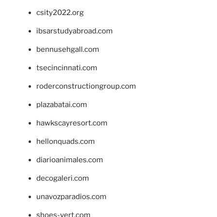
csity2022.org
ibsarstudyabroad.com
bennusehgall.com
tsecincinnati.com
roderconstructiongroup.com
plazabatai.com
hawkscayresort.com
hellonquads.com
diarioanimales.com
decogaleri.com
unavozparadios.com
shoes-vert.com