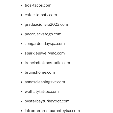
tios-tacos.com
cafecito-satx.com
graduacionviu2023.com
pecanjackstogo.com
zengardendayspa.com
sparklejewelryinc.com
ironcladtattoostudio.com
bruinshome.com
annascleaningsvc.com
wolfcitytattoo.com
oysterbayturkeytrot.com
lafronterarestauranteybar.com