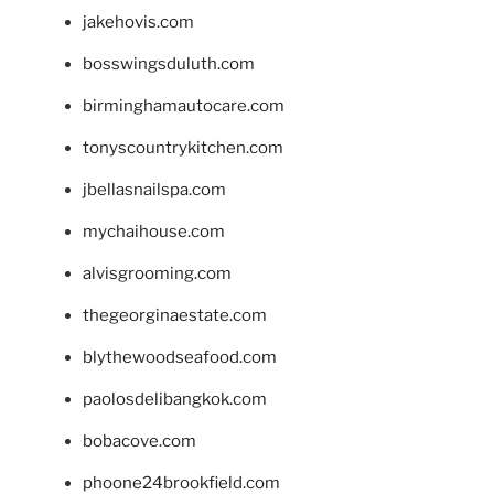
jakehovis.com
bosswingsduluth.com
birminghamautocare.com
tonyscountrykitchen.com
jbellasnailspa.com
mychaihouse.com
alvisgrooming.com
thegeorginaestate.com
blythewoodseafood.com
paolosdelibangkok.com
bobacove.com
phoone24brookfield.com