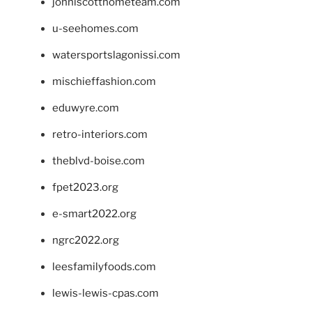
johnlscotthometeam.com
u-seehomes.com
watersportslagonissi.com
mischieffashion.com
eduwyre.com
retro-interiors.com
theblvd-boise.com
fpet2023.org
e-smart2022.org
ngrc2022.org
leesfamilyfoods.com
lewis-lewis-cpas.com