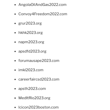
AngolaOilAndGas2022.com
Convoy4Freedom2022.com
grur2023.org
hkhk2023.org
napm2023.org
apsdfd2023.org
forumausape2023.com
imkl2023.com
careerfaircsd2023.com
apsth2023.com
MedItRio2023.org
lcicon2023boston.com