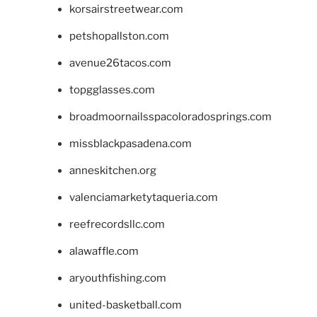
korsairstreetwear.com
petshopallston.com
avenue26tacos.com
topgglasses.com
broadmoornailsspacoloradosprings.com
missblackpasadena.com
anneskitchen.org
valenciamarketytaqueria.com
reefrecordsllc.com
alawaffle.com
aryouthfishing.com
united-basketball.com