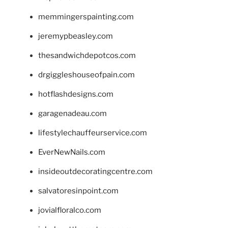
memmingerspainting.com
jeremypbeasley.com
thesandwichdepotcos.com
drgiggleshouseofpain.com
hotflashdesigns.com
garagenadeau.com
lifestylechauffeurservice.com
EverNewNails.com
insideoutdecoratingcentre.com
salvatoresinpoint.com
jovialfloralco.com