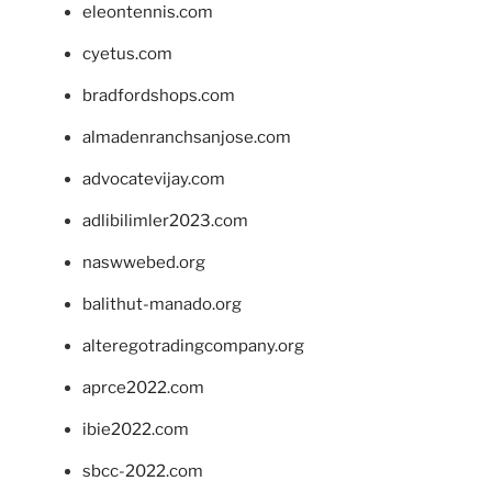
eleontennis.com
cyetus.com
bradfordshops.com
almadenranchsanjose.com
advocatevijay.com
adlibilimler2023.com
naswwebed.org
balithut-manado.org
alteregotradingcompany.org
aprce2022.com
ibie2022.com
sbcc-2022.com