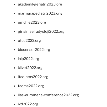
akademikgeriatri2023.org
marmarapediatri2023.org
emchie2023.org
girisimselradyoloji2022.org
utcd2022.org
biosensor2022.org
ialp2022.org
klivet2022.org
ifac-hms2022.org
taoms2022.org
iias-euromena-conference2022.org
ivd2022.org