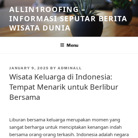
Skip
ALLIN1ROOFING –
to
INFORMASI SEPUTAR BERITA
content
WISATA DUNIA
Menu
POSTED
JANUARY 9, 2025
BY
ADMINALL
ON
Wisata Keluarga di Indonesia:
Tempat Menarik untuk Berlibur
Bersama
Liburan bersama keluarga merupakan momen yang
sangat berharga untuk menciptakan kenangan indah
bersama orang-orang terkasih. Indonesia adalah negara