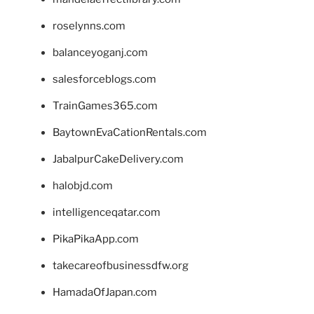
roselynns.com
balanceyoganj.com
salesforceblogs.com
TrainGames365.com
BaytownEvaCationRentals.com
JabalpurCakeDelivery.com
halobjd.com
intelligenceqatar.com
PikaPikaApp.com
takecareofbusinessdfw.org
HamadaOfJapan.com