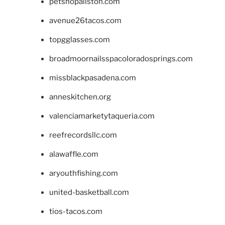
petshopallston.com
avenue26tacos.com
topgglasses.com
broadmoornailsspacoloradosprings.com
missblackpasadena.com
anneskitchen.org
valenciamarketytaqueria.com
reefrecordsllc.com
alawaffle.com
aryouthfishing.com
united-basketball.com
tios-tacos.com