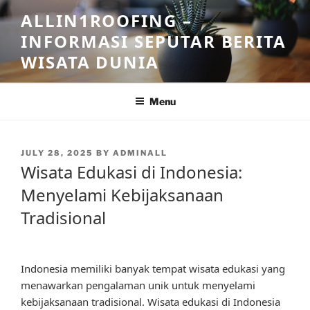
Skip
ALLIN1ROOFING –
to
INFORMASI SEPUTAR BERITA
content
WISATA DUNIA
Menu
POSTED
JULY 28, 2025
BY
ADMINALL
ON
Wisata Edukasi di Indonesia:
Menyelami Kebijaksanaan
Tradisional
Indonesia memiliki banyak tempat wisata edukasi yang
menawarkan pengalaman unik untuk menyelami
kebijaksanaan tradisional. Wisata edukasi di Indonesia