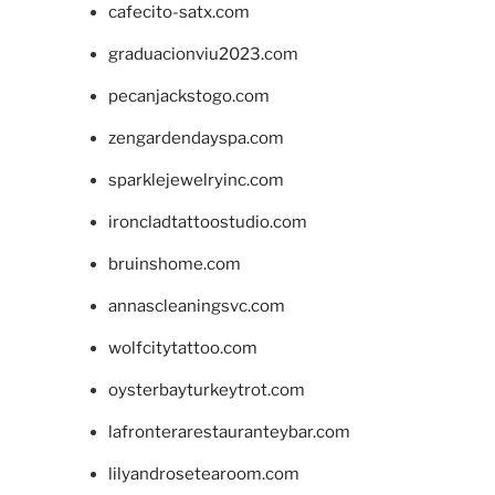
cafecito-satx.com
graduacionviu2023.com
pecanjackstogo.com
zengardendayspa.com
sparklejewelryinc.com
ironcladtattoostudio.com
bruinshome.com
annascleaningsvc.com
wolfcitytattoo.com
oysterbayturkeytrot.com
lafronterarestauranteybar.com
lilyandrosetearoom.com