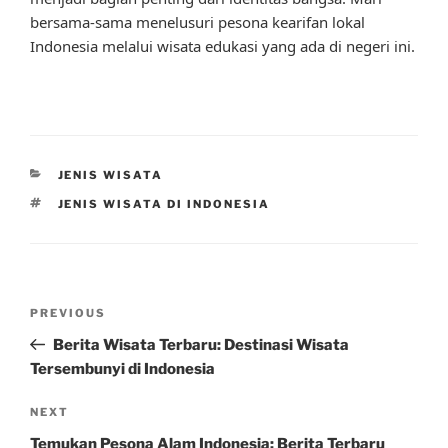
bersama-sama menelusuri pesona kearifan lokal
Indonesia melalui wisata edukasi yang ada di negeri ini.
CATEGORIES
JENIS WISATA
TAGS
JENIS WISATA DI INDONESIA
Post
Previous
PREVIOUS
navigation
Post
Berita Wisata Terbaru: Destinasi Wisata
Tersembunyi di Indonesia
Next
NEXT
Post
Temukan Pesona Alam Indonesia: Berita Terbaru