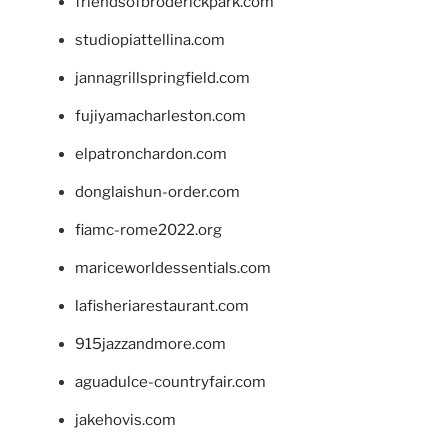
friendsofbroderickpark.com
studiopiattellina.com
jannagrillspringfield.com
fujiyamacharleston.com
elpatronchardon.com
donglaishun-order.com
fiamc-rome2022.org
mariceworldessentials.com
lafisheriarestaurant.com
915jazzandmore.com
aguadulce-countryfair.com
jakehovis.com