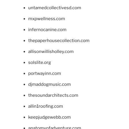
untamedcollectivesd.com
mxpwellness.com
infernocanine.com
thepaperhousecollection.com
allisonwillisholley.com
solslite.org
portwayinn.com
djmaddogmusic.com
thesoundarchitects.com
allin1roofing.com
keepjudgewebb.com
anatomyofadventure.com