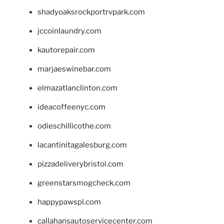
shadyoaksrockportrvpark.com
jccoinlaundry.com
kautorepair.com
marjaeswinebar.com
elmazatlanclinton.com
ideacoffeenyc.com
odieschillicothe.com
lacantinitagalesburg.com
pizzadeliverybristol.com
greenstarsmogcheck.com
happypawspl.com
callahansautoservicecenter.com