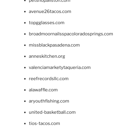
petshopallston.com
avenue26tacos.com
topgglasses.com
broadmoornailsspacoloradosprings.com
missblackpasadena.com
anneskitchen.org
valenciamarketytaqueria.com
reefrecordsllc.com
alawaffle.com
aryouthfishing.com
united-basketball.com
tios-tacos.com