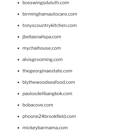
bosswingsduluth.com
birminghamautocare.com
tonyscountrykitchen.com
jbellasnailspa.com
mychaihouse.com
alvisgrooming.com
thegeorginaestate.com
blythewoodseafood.com
paolosdelibangkok.com
bobacove.com
phoone24brookfield.com
mickeybarmama.com