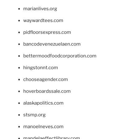
marianlives.org
waywardtees.com
pidfloorsexpress.com
bancodevenezuelaen.com
bettermoodfoodcorporation.com
hingstonnt.com
chooseagender.com
hoverboardssale.com
alaskapolitics.com
stsmp.org
manoelneves.com
mandelaeffectlibrary.com