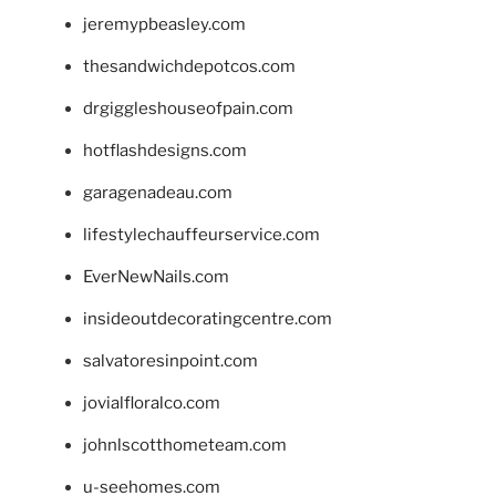
jeremypbeasley.com
thesandwichdepotcos.com
drgiggleshouseofpain.com
hotflashdesigns.com
garagenadeau.com
lifestylechauffeurservice.com
EverNewNails.com
insideoutdecoratingcentre.com
salvatoresinpoint.com
jovialfloralco.com
johnlscotthometeam.com
u-seehomes.com