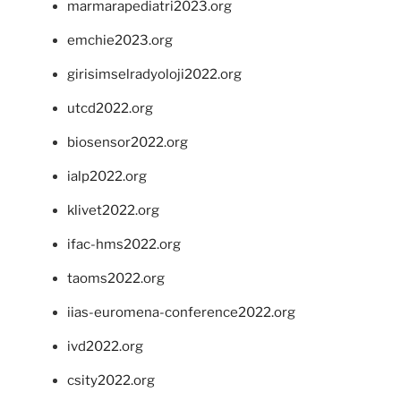
marmarapediatri2023.org
emchie2023.org
girisimselradyoloji2022.org
utcd2022.org
biosensor2022.org
ialp2022.org
klivet2022.org
ifac-hms2022.org
taoms2022.org
iias-euromena-conference2022.org
ivd2022.org
csity2022.org