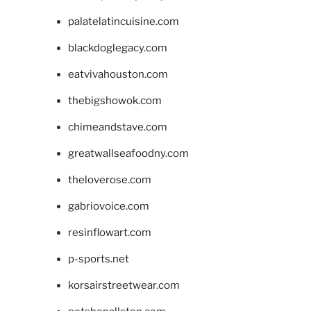
palatelatincuisine.com
blackdoglegacy.com
eatvivahouston.com
thebigshowok.com
chimeandstave.com
greatwallseafoodny.com
theloverose.com
gabriovoice.com
resinflowart.com
p-sports.net
korsairstreetwear.com