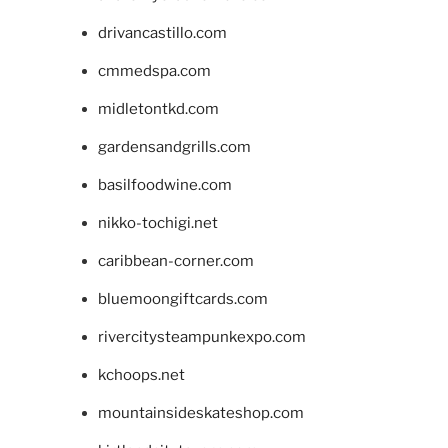
drivancastillo.com
cmmedspa.com
midletontkd.com
gardensandgrills.com
basilfoodwine.com
nikko-tochigi.net
caribbean-corner.com
bluemoongiftcards.com
rivercitysteampunkexpo.com
kchoops.net
mountainsideskateshop.com