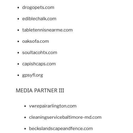
drogopets.com
ediblechalk.com
tabletennisnearme.com
oaksofa.com
soultacohtx.com
capishcaps.com
gpsyfl.org
MEDIA PARTNER III
vwrepairarlington.com
cleaningservicebaltimore-md.com
beckslandscapeandfence.com