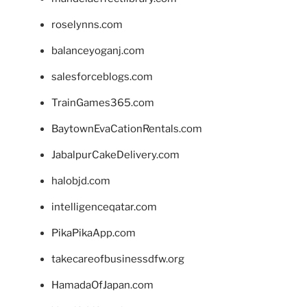
roselynns.com
balanceyoganj.com
salesforceblogs.com
TrainGames365.com
BaytownEvaCationRentals.com
JabalpurCakeDelivery.com
halobjd.com
intelligenceqatar.com
PikaPikaApp.com
takecareofbusinessdfw.org
HamadaOfJapan.com