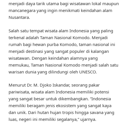
menjadi daya tarik utama bagi wisatawan lokal maupun
mancanegara yang ingin menikmati keindahan alam
Nusantara.
Salah satu tempat wisata alam Indonesia yang paling
terkenal adalah Taman Nasional Komodo. Menjadi
rumah bagi hewan purba Komodo, taman nasional ini
menjadi destinasi yang sangat populer di kalangan
wisatawan. Dengan keindahan alamnya yang
memukau, Taman Nasional Komodo menjadi salah satu
warisan dunia yang dilindungi oleh UNESCO.
Menurut Dr. M. Djoko Iskandar, seorang pakar
pariwisata, wisata alam Indonesia memiliki potensi
yang sangat besar untuk dikembangkan. “Indonesia
memiliki beragam jenis ekosistem yang sangat kaya
dan unik. Dari hutan hujan tropis hingga savana yang
luas, negeri ini memiliki segalanya,” ujarnya.