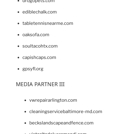
drogopets.com
ediblechalk.com
tabletennisnearme.com
oaksofa.com
soultacohtx.com
capishcaps.com
gpsyfl.org
MEDIA PARTNER III
vwrepairarlington.com
cleaningservicebaltimore-md.com
beckslandscapeandfence.com