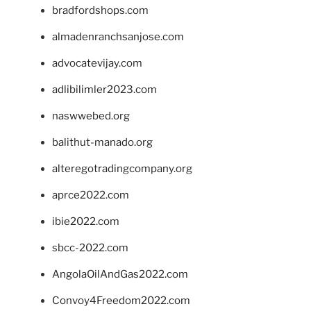
bradfordshops.com
almadenranchsanjose.com
advocatevijay.com
adlibilimler2023.com
naswwebed.org
balithut-manado.org
alteregotradingcompany.org
aprce2022.com
ibie2022.com
sbcc-2022.com
AngolaOilAndGas2022.com
Convoy4Freedom2022.com