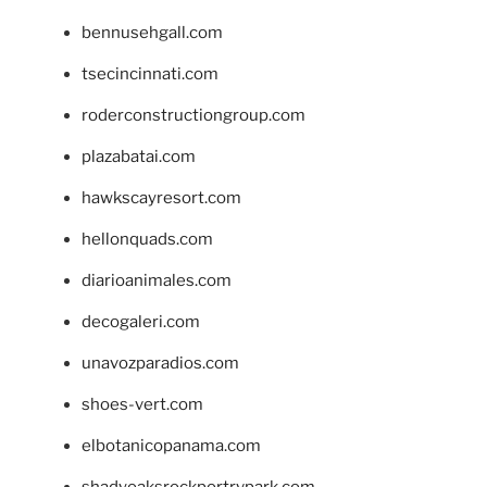
bennusehgall.com
tsecincinnati.com
roderconstructiongroup.com
plazabatai.com
hawkscayresort.com
hellonquads.com
diarioanimales.com
decogaleri.com
unavozparadios.com
shoes-vert.com
elbotanicopanama.com