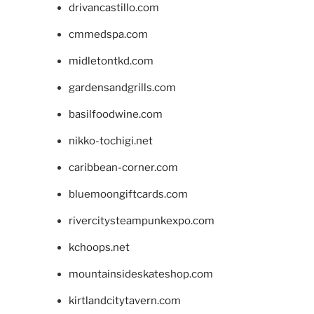
drivancastillo.com
cmmedspa.com
midletontkd.com
gardensandgrills.com
basilfoodwine.com
nikko-tochigi.net
caribbean-corner.com
bluemoongiftcards.com
rivercitysteampunkexpo.com
kchoops.net
mountainsideskateshop.com
kirtlandcitytavern.com