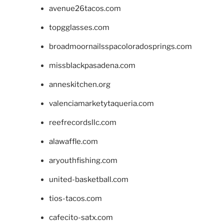
avenue26tacos.com
topgglasses.com
broadmoornailsspacoloradosprings.com
missblackpasadena.com
anneskitchen.org
valenciamarketytaqueria.com
reefrecordsllc.com
alawaffle.com
aryouthfishing.com
united-basketball.com
tios-tacos.com
cafecito-satx.com