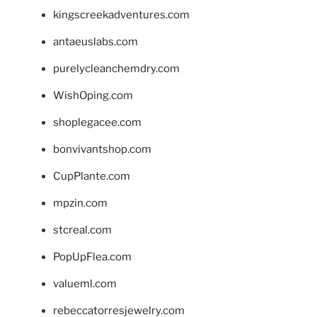
kingscreekadventures.com
antaeuslabs.com
purelycleanchemdry.com
WishOping.com
shoplegacee.com
bonvivantshop.com
CupPlante.com
mpzin.com
stcreal.com
PopUpFlea.com
valueml.com
rebeccatorresjewelry.com