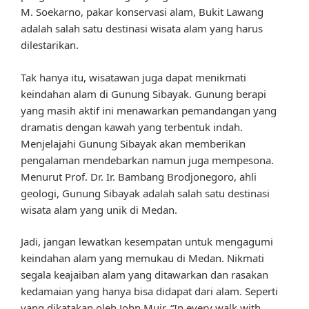
M. Soekarno, pakar konservasi alam, Bukit Lawang
adalah salah satu destinasi wisata alam yang harus
dilestarikan.
Tak hanya itu, wisatawan juga dapat menikmati
keindahan alam di Gunung Sibayak. Gunung berapi
yang masih aktif ini menawarkan pemandangan yang
dramatis dengan kawah yang terbentuk indah.
Menjelajahi Gunung Sibayak akan memberikan
pengalaman mendebarkan namun juga mempesona.
Menurut Prof. Dr. Ir. Bambang Brodjonegoro, ahli
geologi, Gunung Sibayak adalah salah satu destinasi
wisata alam yang unik di Medan.
Jadi, jangan lewatkan kesempatan untuk mengagumi
keindahan alam yang memukau di Medan. Nikmati
segala keajaiban alam yang ditawarkan dan rasakan
kedamaian yang hanya bisa didapat dari alam. Seperti
yang dikatakan oleh John Muir, “In every walk with