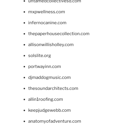
untamedcollectivesd.com
mxpwellness.com
infernocanine.com
thepaperhousecollection.com
allisonwillisholley.com
solslite.org
portwayinn.com
djmaddogmusic.com
thesoundarchitects.com
allin1roofing.com
keepjudgewebb.com
anatomyofadventure.com