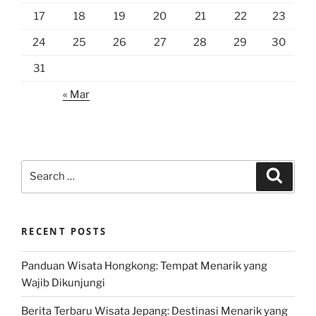
17
18
19
20
21
22
23
24
25
26
27
28
29
30
31
« Mar
Search
Search
for:
RECENT POSTS
Panduan Wisata Hongkong: Tempat Menarik yang
Wajib Dikunjungi
Berita Terbaru Wisata Jepang: Destinasi Menarik yang