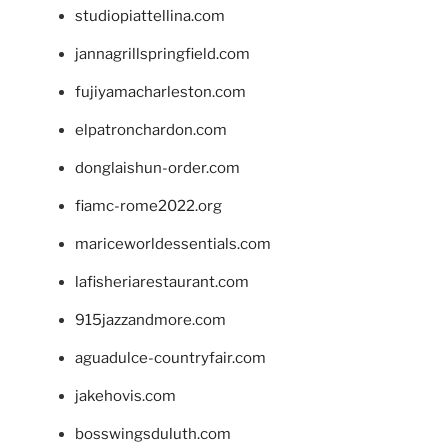
studiopiattellina.com
jannagrillspringfield.com
fujiyamacharleston.com
elpatronchardon.com
donglaishun-order.com
fiamc-rome2022.org
mariceworldessentials.com
lafisheriarestaurant.com
915jazzandmore.com
aguadulce-countryfair.com
jakehovis.com
bosswingsduluth.com