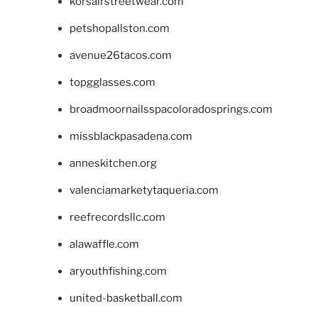
korsairstreetwear.com
petshopallston.com
avenue26tacos.com
topgglasses.com
broadmoornailsspacoloradosprings.com
missblackpasadena.com
anneskitchen.org
valenciamarketytaqueria.com
reefrecordsllc.com
alawaffle.com
aryouthfishing.com
united-basketball.com