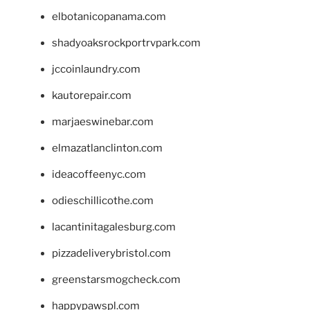
elbotanicopanama.com
shadyoaksrockportrvpark.com
jccoinlaundry.com
kautorepair.com
marjaeswinebar.com
elmazatlanclinton.com
ideacoffeenyc.com
odieschillicothe.com
lacantinitagalesburg.com
pizzadeliverybristol.com
greenstarsmogcheck.com
happypawspl.com