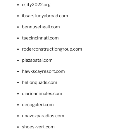
csity2022.org
ibsarstudyabroad.com
bennusehgall.com
tsecincinnati.com
roderconstructiongroup.com
plazabatai.com
hawkscayresort.com
hellonquads.com
diarioanimales.com
decogaleri.com
unavozparadios.com
shoes-vert.com