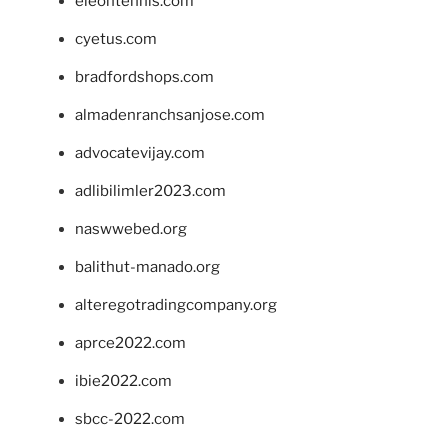
eleontennis.com
cyetus.com
bradfordshops.com
almadenranchsanjose.com
advocatevijay.com
adlibilimler2023.com
naswwebed.org
balithut-manado.org
alteregotradingcompany.org
aprce2022.com
ibie2022.com
sbcc-2022.com