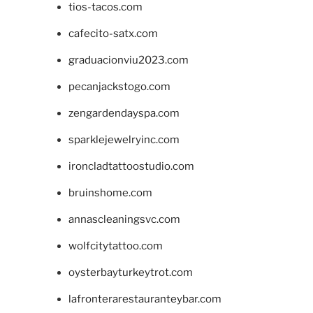
tios-tacos.com
cafecito-satx.com
graduacionviu2023.com
pecanjackstogo.com
zengardendayspa.com
sparklejewelryinc.com
ironcladtattoostudio.com
bruinshome.com
annascleaningsvc.com
wolfcitytattoo.com
oysterbayturkeytrot.com
lafronterarestauranteybar.com