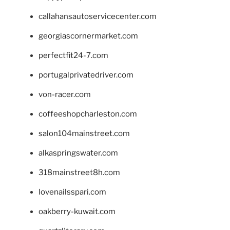
callahansautoservicecenter.com
georgiascornermarket.com
perfectfit24-7.com
portugalprivatedriver.com
von-racer.com
coffeeshopcharleston.com
salon104mainstreet.com
alkaspringswater.com
318mainstreet8h.com
lovenailsspari.com
oakberry-kuwait.com