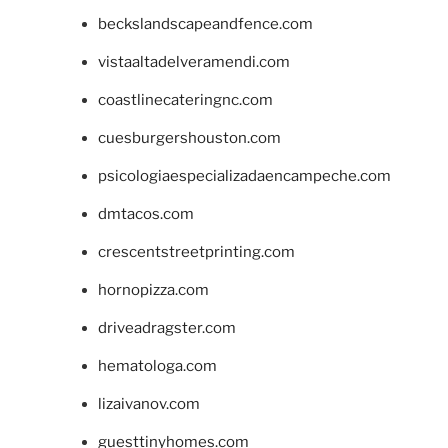
beckslandscapeandfence.com
vistaaltadelveramendi.com
coastlinecateringnc.com
cuesburgershouston.com
psicologiaespecializadaencampeche.com
dmtacos.com
crescentstreetprinting.com
hornopizza.com
driveadragster.com
hematologa.com
lizaivanov.com
guesttinyhomes.com