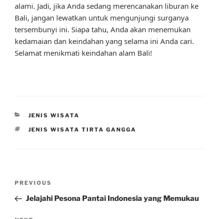
alami. Jadi, jika Anda sedang merencanakan liburan ke
Bali, jangan lewatkan untuk mengunjungi surganya
tersembunyi ini. Siapa tahu, Anda akan menemukan
kedamaian dan keindahan yang selama ini Anda cari.
Selamat menikmati keindahan alam Bali!
CATEGORIES
JENIS WISATA
TAGS
JENIS WISATA TIRTA GANGGA
Post
Previous
PREVIOUS
navigation
Post
Jelajahi Pesona Pantai Indonesia yang Memukau