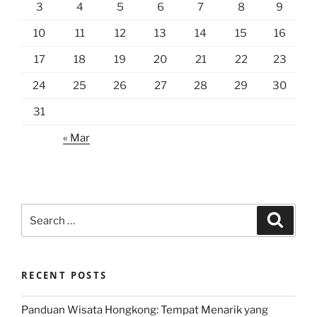
3
4
5
6
7
8
9
10
11
12
13
14
15
16
17
18
19
20
21
22
23
24
25
26
27
28
29
30
31
« Mar
Search
Search
for:
RECENT POSTS
Panduan Wisata Hongkong: Tempat Menarik yang