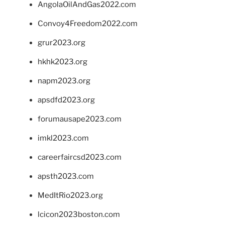
AngolaOilAndGas2022.com
Convoy4Freedom2022.com
grur2023.org
hkhk2023.org
napm2023.org
apsdfd2023.org
forumausape2023.com
imkl2023.com
careerfaircsd2023.com
apsth2023.com
MedItRio2023.org
lcicon2023boston.com