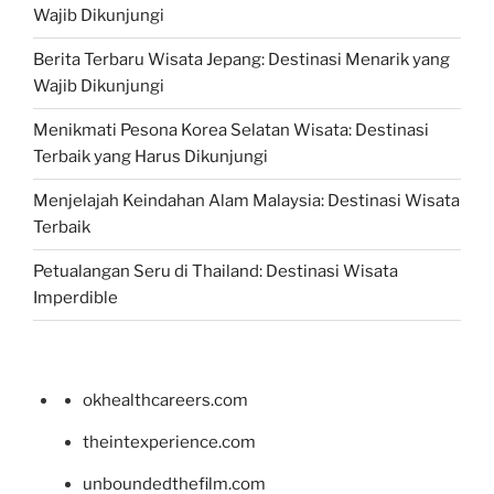
Wajib Dikunjungi
Berita Terbaru Wisata Jepang: Destinasi Menarik yang
Wajib Dikunjungi
Menikmati Pesona Korea Selatan Wisata: Destinasi
Terbaik yang Harus Dikunjungi
Menjelajah Keindahan Alam Malaysia: Destinasi Wisata
Terbaik
Petualangan Seru di Thailand: Destinasi Wisata
Imperdible
okhealthcareers.com
theintexperience.com
unboundedthefilm.com