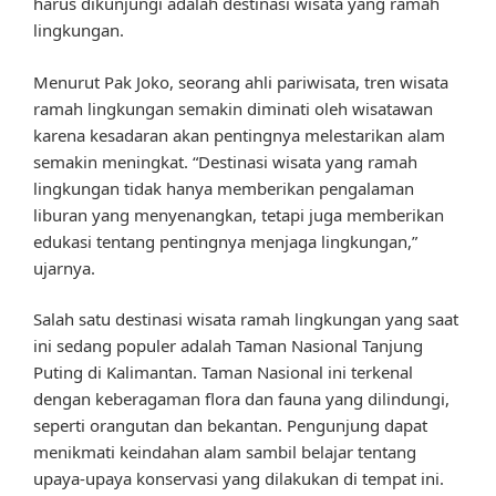
harus dikunjungi adalah destinasi wisata yang ramah
lingkungan.
Menurut Pak Joko, seorang ahli pariwisata, tren wisata
ramah lingkungan semakin diminati oleh wisatawan
karena kesadaran akan pentingnya melestarikan alam
semakin meningkat. “Destinasi wisata yang ramah
lingkungan tidak hanya memberikan pengalaman
liburan yang menyenangkan, tetapi juga memberikan
edukasi tentang pentingnya menjaga lingkungan,”
ujarnya.
Salah satu destinasi wisata ramah lingkungan yang saat
ini sedang populer adalah Taman Nasional Tanjung
Puting di Kalimantan. Taman Nasional ini terkenal
dengan keberagaman flora dan fauna yang dilindungi,
seperti orangutan dan bekantan. Pengunjung dapat
menikmati keindahan alam sambil belajar tentang
upaya-upaya konservasi yang dilakukan di tempat ini.