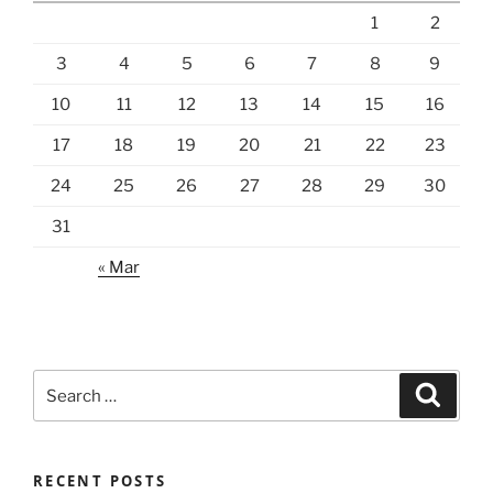
1
2
3
4
5
6
7
8
9
10
11
12
13
14
15
16
17
18
19
20
21
22
23
24
25
26
27
28
29
30
31
« Mar
Search
Search
for:
RECENT POSTS