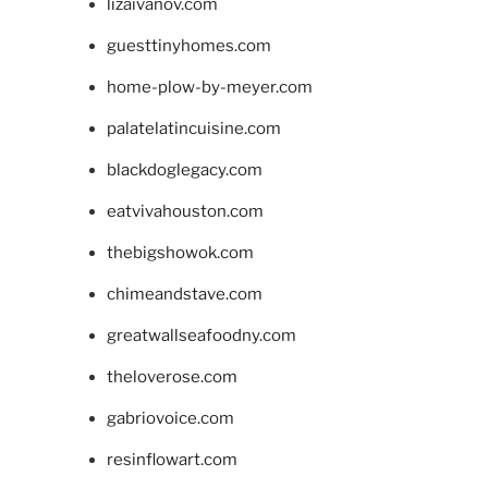
lizaivanov.com
guesttinyhomes.com
home-plow-by-meyer.com
palatelatincuisine.com
blackdoglegacy.com
eatvivahouston.com
thebigshowok.com
chimeandstave.com
greatwallseafoodny.com
theloverose.com
gabriovoice.com
resinflowart.com