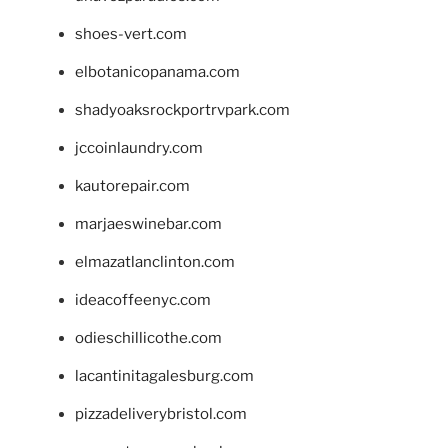
shoes-vert.com
elbotanicopanama.com
shadyoaksrockportrvpark.com
jccoinlaundry.com
kautorepair.com
marjaeswinebar.com
elmazatlanclinton.com
ideacoffeenyc.com
odieschillicothe.com
lacantinitagalesburg.com
pizzadeliverybristol.com