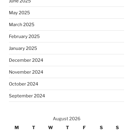
June 2025
May 2025
March 2025
February 2025
January 2025
December 2024
November 2024
October 2024
September 2024
August 2026
M
T
W
T
F
S
S