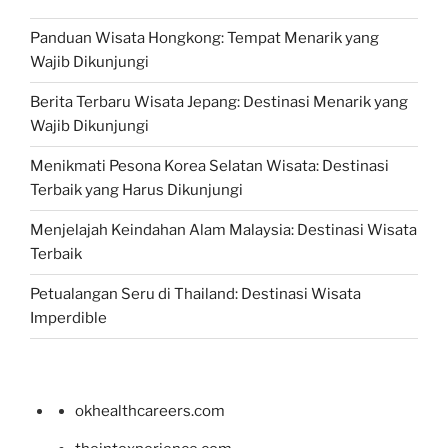
Panduan Wisata Hongkong: Tempat Menarik yang
Wajib Dikunjungi
Berita Terbaru Wisata Jepang: Destinasi Menarik yang
Wajib Dikunjungi
Menikmati Pesona Korea Selatan Wisata: Destinasi
Terbaik yang Harus Dikunjungi
Menjelajah Keindahan Alam Malaysia: Destinasi Wisata
Terbaik
Petualangan Seru di Thailand: Destinasi Wisata
Imperdible
okhealthcareers.com