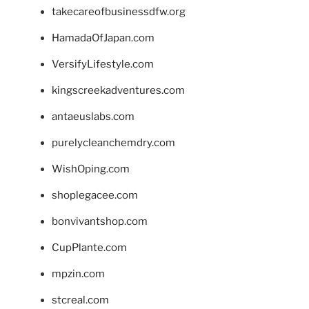
takecareofbusinessdfw.org
HamadaOfJapan.com
VersifyLifestyle.com
kingscreekadventures.com
antaeuslabs.com
purelycleanchemdry.com
WishOping.com
shoplegacee.com
bonvivantshop.com
CupPlante.com
mpzin.com
stcreal.com