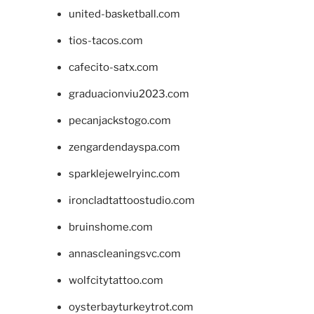
united-basketball.com
tios-tacos.com
cafecito-satx.com
graduacionviu2023.com
pecanjackstogo.com
zengardendayspa.com
sparklejewelryinc.com
ironcladtattoostudio.com
bruinshome.com
annascleaningsvc.com
wolfcitytattoo.com
oysterbayturkeytrot.com