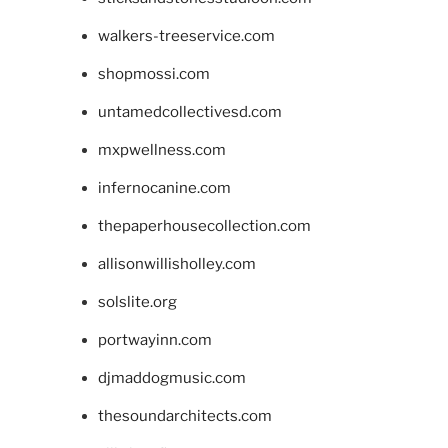
walkers-treeservice.com
shopmossi.com
untamedcollectivesd.com
mxpwellness.com
infernocanine.com
thepaperhousecollection.com
allisonwillisholley.com
solslite.org
portwayinn.com
djmaddogmusic.com
thesoundarchitects.com