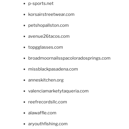
p-sports.net
korsairstreetwear.com
petshopallston.com
avenue26tacos.com
topgglasses.com
broadmoornailsspacoloradosprings.com
missblackpasadena.com
anneskitchen.org
valenciamarketytaqueria.com
reefrecordsllc.com
alawaffle.com
aryouthfishing.com