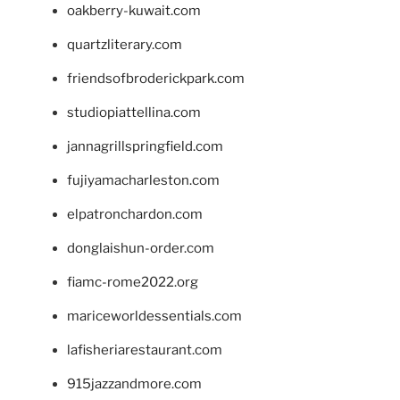
oakberry-kuwait.com
quartzliterary.com
friendsofbroderickpark.com
studiopiattellina.com
jannagrillspringfield.com
fujiyamacharleston.com
elpatronchardon.com
donglaishun-order.com
fiamc-rome2022.org
mariceworldessentials.com
lafisheriarestaurant.com
915jazzandmore.com