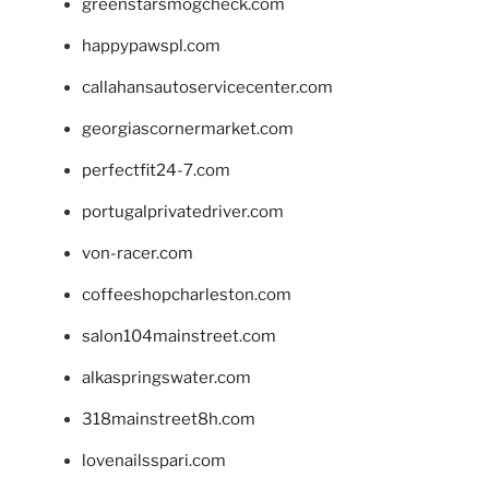
greenstarsmogcheck.com
happypawspl.com
callahansautoservicecenter.com
georgiascornermarket.com
perfectfit24-7.com
portugalprivatedriver.com
von-racer.com
coffeeshopcharleston.com
salon104mainstreet.com
alkaspringswater.com
318mainstreet8h.com
lovenailsspari.com