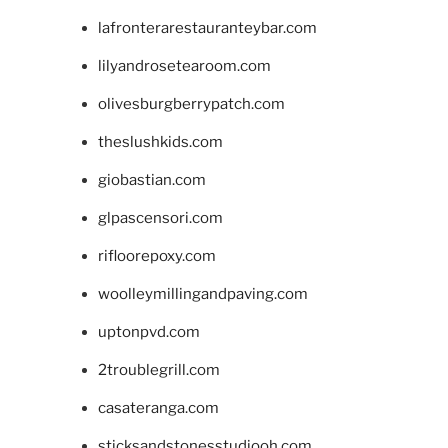
lafronterarestauranteybar.com
lilyandrosetearoom.com
olivesburgberrypatch.com
theslushkids.com
giobastian.com
glpascensori.com
rifloorepoxy.com
woolleymillingandpaving.com
uptonpvd.com
2troublegrill.com
casateranga.com
sticksandstonesstudiooh.com