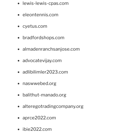
lewis-lewis-cpas.com
eleontennis.com
cyetus.com
bradfordshops.com
almadenranchsanjose.com
advocatevijay.com
adlibilimler2023.com
naswwebed.org
balithut-manado.org
alteregotradingcompany.org
aprce2022.com
ibie2022.com