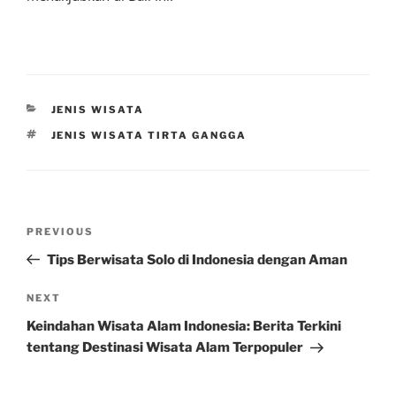
CATEGORIES
JENIS WISATA
TAGS
JENIS WISATA TIRTA GANGGA
Post
Previous
PREVIOUS
navigation
Post
Tips Berwisata Solo di Indonesia dengan Aman
Next
NEXT
Post
Keindahan Wisata Alam Indonesia: Berita Terkini
tentang Destinasi Wisata Alam Terpopuler