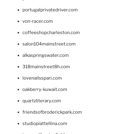
portugalprivatedriver.com
von-racer.com
coffeeshopcharleston.com
salon104mainstreet.com
alkaspringswater.com
318mainstreet8h.com
lovenailsspari.com
oakberry-kuwait.com
quartzliterary.com
friendsofbroderickpark.com
studiopiattellina.com