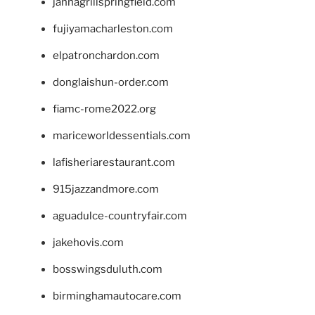
jannagrillspringfield.com
fujiyamacharleston.com
elpatronchardon.com
donglaishun-order.com
fiamc-rome2022.org
mariceworldessentials.com
lafisheriarestaurant.com
915jazzandmore.com
aguadulce-countryfair.com
jakehovis.com
bosswingsduluth.com
birminghamautocare.com