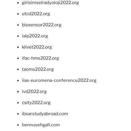
girisimselradyoloji2022.org
utcd2022.org
biosensor2022.org
ialp2022.org
klivet2022.org
ifac-hms2022.org
taoms2022.org
iias-euromena-conference2022.org
ivd2022.org
csity2022.org
ibsarstudyabroad.com
bennusehgall.com