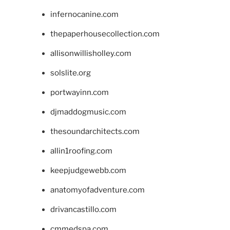
infernocanine.com
thepaperhousecollection.com
allisonwillisholley.com
solslite.org
portwayinn.com
djmaddogmusic.com
thesoundarchitects.com
allin1roofing.com
keepjudgewebb.com
anatomyofadventure.com
drivancastillo.com
cmmedspa.com