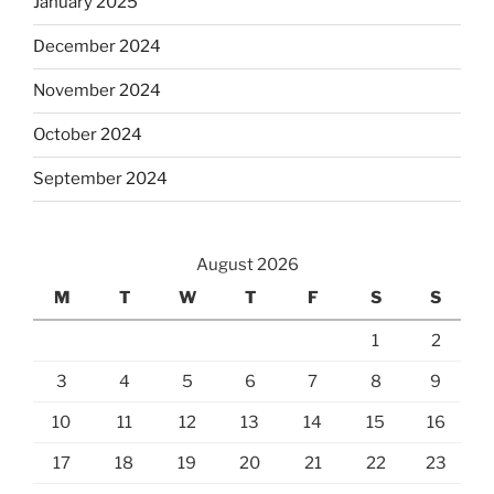
January 2025
December 2024
November 2024
October 2024
September 2024
August 2026
M
T
W
T
F
S
S
1
2
3
4
5
6
7
8
9
10
11
12
13
14
15
16
17
18
19
20
21
22
23