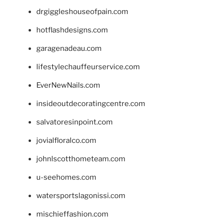
drgiggleshouseofpain.com
hotflashdesigns.com
garagenadeau.com
lifestylechauffeurservice.com
EverNewNails.com
insideoutdecoratingcentre.com
salvatoresinpoint.com
jovialfloralco.com
johnlscotthometeam.com
u-seehomes.com
watersportslagonissi.com
mischieffashion.com