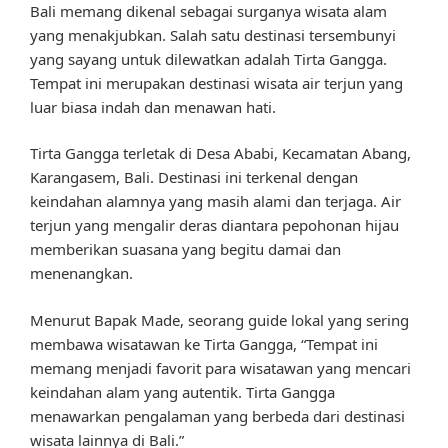
Bali memang dikenal sebagai surganya wisata alam
yang menakjubkan. Salah satu destinasi tersembunyi
yang sayang untuk dilewatkan adalah Tirta Gangga.
Tempat ini merupakan destinasi wisata air terjun yang
luar biasa indah dan menawan hati.
Tirta Gangga terletak di Desa Ababi, Kecamatan Abang,
Karangasem, Bali. Destinasi ini terkenal dengan
keindahan alamnya yang masih alami dan terjaga. Air
terjun yang mengalir deras diantara pepohonan hijau
memberikan suasana yang begitu damai dan
menenangkan.
Menurut Bapak Made, seorang guide lokal yang sering
membawa wisatawan ke Tirta Gangga, “Tempat ini
memang menjadi favorit para wisatawan yang mencari
keindahan alam yang autentik. Tirta Gangga
menawarkan pengalaman yang berbeda dari destinasi
wisata lainnya di Bali.”