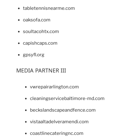
tabletennisnearme.com
oaksofa.com
soultacohtx.com
capishcaps.com
gpsyfl.org
MEDIA PARTNER III
vwrepairarlington.com
cleaningservicebaltimore-md.com
beckslandscapeandfence.com
vistaaltadelveramendi.com
coastlinecateringnc.com