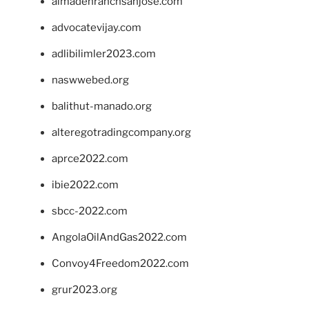
almadenranchsanjose.com
advocatevijay.com
adlibilimler2023.com
naswwebed.org
balithut-manado.org
alteregotradingcompany.org
aprce2022.com
ibie2022.com
sbcc-2022.com
AngolaOilAndGas2022.com
Convoy4Freedom2022.com
grur2023.org