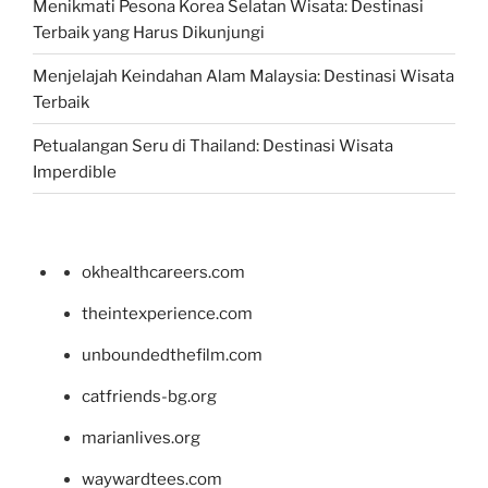
Menikmati Pesona Korea Selatan Wisata: Destinasi
Terbaik yang Harus Dikunjungi
Menjelajah Keindahan Alam Malaysia: Destinasi Wisata
Terbaik
Petualangan Seru di Thailand: Destinasi Wisata
Imperdible
okhealthcareers.com
theintexperience.com
unboundedthefilm.com
catfriends-bg.org
marianlives.org
waywardtees.com