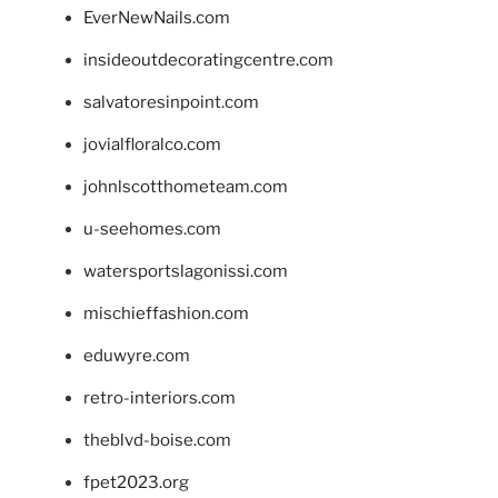
EverNewNails.com
insideoutdecoratingcentre.com
salvatoresinpoint.com
jovialfloralco.com
johnlscotthometeam.com
u-seehomes.com
watersportslagonissi.com
mischieffashion.com
eduwyre.com
retro-interiors.com
theblvd-boise.com
fpet2023.org