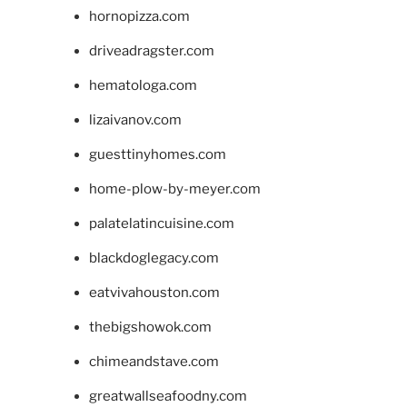
hornopizza.com
driveadragster.com
hematologa.com
lizaivanov.com
guesttinyhomes.com
home-plow-by-meyer.com
palatelatincuisine.com
blackdoglegacy.com
eatvivahouston.com
thebigshowok.com
chimeandstave.com
greatwallseafoodny.com