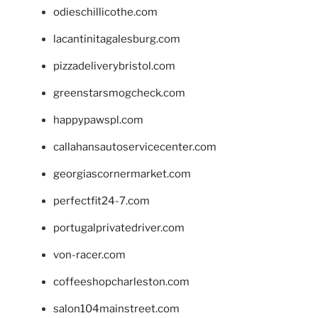
odieschillicothe.com
lacantinitagalesburg.com
pizzadeliverybristol.com
greenstarsmogcheck.com
happypawspl.com
callahansautoservicecenter.com
georgiascornermarket.com
perfectfit24-7.com
portugalprivatedriver.com
von-racer.com
coffeeshopcharleston.com
salon104mainstreet.com