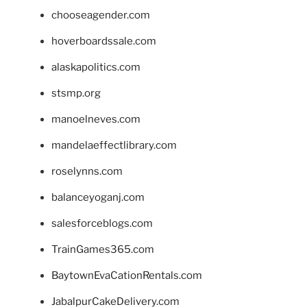
chooseagender.com
hoverboardssale.com
alaskapolitics.com
stsmp.org
manoelneves.com
mandelaeffectlibrary.com
roselynns.com
balanceyoganj.com
salesforceblogs.com
TrainGames365.com
BaytownEvaCationRentals.com
JabalpurCakeDelivery.com