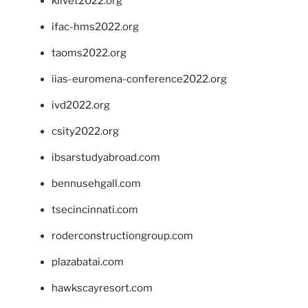
klivet2022.org
ifac-hms2022.org
taoms2022.org
iias-euromena-conference2022.org
ivd2022.org
csity2022.org
ibsarstudyabroad.com
bennusehgall.com
tsecincinnati.com
roderconstructiongroup.com
plazabatai.com
hawkscayresort.com