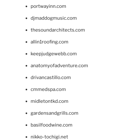
portwayinn.com
djmaddogmusic.com
thesoundarchitects.com
allin1roofing.com
keepjudgewebb.com
anatomyofadventure.com
drivancastillo.com
cmmedspa.com
midletontkd.com
gardensandgrills.com
basilfoodwine.com
nikko-tochigi.net