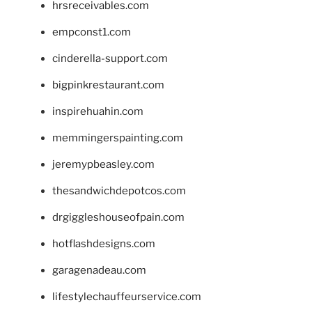
hrsreceivables.com
empconst1.com
cinderella-support.com
bigpinkrestaurant.com
inspirehuahin.com
memmingerspainting.com
jeremypbeasley.com
thesandwichdepotcos.com
drgiggleshouseofpain.com
hotflashdesigns.com
garagenadeau.com
lifestylechauffeurservice.com