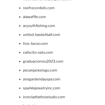
reefrecordsllc.com
alawaffle.com
aryouthfishing.com
united-basketball.com
tios-tacos.com
cafecito-satx.com
graduacionviu2023.com
pecanjackstogo.com
zengardendayspa.com
sparklejewelryinc.com
ironcladtattoostudio.com