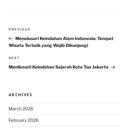
Post
Previous
PREVIOUS
navigation
Post
Menelusuri Keindahan Alam Indonesia: Tempat
Wisata Terbaik yang Wajib Dikunjungi
Next
NEXT
Post
Menikmati Keindahan Sejarah Kota Tua Jakarta
ARCHIVES
March 2026
February 2026