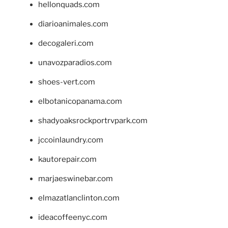
hellonquads.com
diarioanimales.com
decogaleri.com
unavozparadios.com
shoes-vert.com
elbotanicopanama.com
shadyoaksrockportrvpark.com
jccoinlaundry.com
kautorepair.com
marjaeswinebar.com
elmazatlanclinton.com
ideacoffeenyc.com