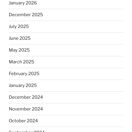
January 2026
December 2025
July 2025
June 2025
May 2025
March 2025
February 2025
January 2025
December 2024
November 2024
October 2024