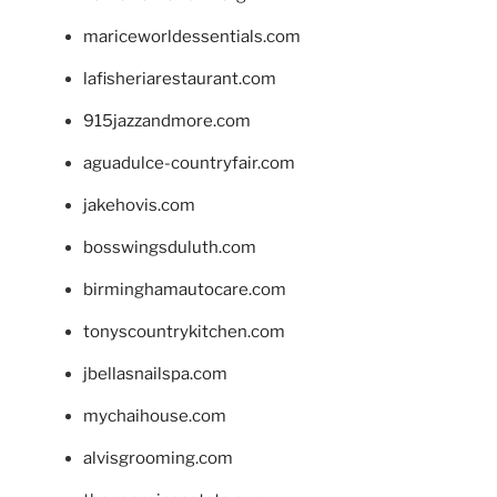
mariceworldessentials.com
lafisheriarestaurant.com
915jazzandmore.com
aguadulce-countryfair.com
jakehovis.com
bosswingsduluth.com
birminghamautocare.com
tonyscountrykitchen.com
jbellasnailspa.com
mychaihouse.com
alvisgrooming.com