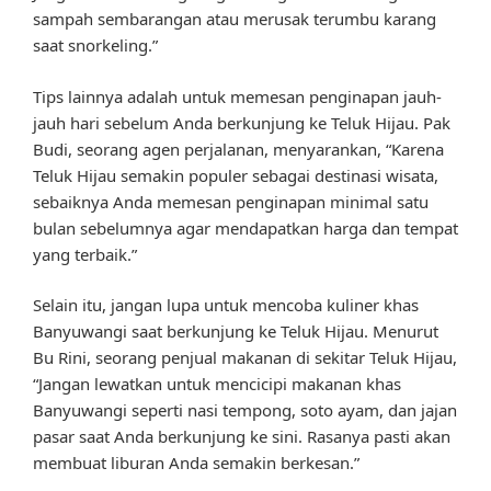
sampah sembarangan atau merusak terumbu karang
saat snorkeling.”
Tips lainnya adalah untuk memesan penginapan jauh-
jauh hari sebelum Anda berkunjung ke Teluk Hijau. Pak
Budi, seorang agen perjalanan, menyarankan, “Karena
Teluk Hijau semakin populer sebagai destinasi wisata,
sebaiknya Anda memesan penginapan minimal satu
bulan sebelumnya agar mendapatkan harga dan tempat
yang terbaik.”
Selain itu, jangan lupa untuk mencoba kuliner khas
Banyuwangi saat berkunjung ke Teluk Hijau. Menurut
Bu Rini, seorang penjual makanan di sekitar Teluk Hijau,
“Jangan lewatkan untuk mencicipi makanan khas
Banyuwangi seperti nasi tempong, soto ayam, dan jajan
pasar saat Anda berkunjung ke sini. Rasanya pasti akan
membuat liburan Anda semakin berkesan.”