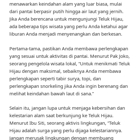
menawarkan keindahan alam yang luar biasa, mulai
dari pantai berpasir putih hingga air laut yang jernih.
Jika Anda berencana untuk mengunjungi Teluk Hijau,
ada beberapa tips wisata yang perlu Anda ketahui agar
liburan Anda menjadi menyenangkan dan berkesan.
Pertama-tama, pastikan Anda membawa perlengkapan
yang sesuai untuk aktivitas di pantai. Menurut Pak Joko,
seorang pengelola wisata lokal, “Untuk menikmati Teluk
Hijau dengan maksimal, sebaiknya Anda membawa
perlengkapan seperti tabir surya, topi, dan
perlengkapan snorkeling jika Anda ingin berenang dan
melihat keindahan bawah laut di sana.”
Selain itu, jangan lupa untuk menjaga kebersihan dan
kelestarian alam saat berkunjung ke Teluk Hijau.
Menurut Ibu Siti, seorang aktivis lingkungan, “Teluk
Hijau adalah surga yang perlu dijaga kelestariannya.
Jangan merusak lingkungan dengan membuang