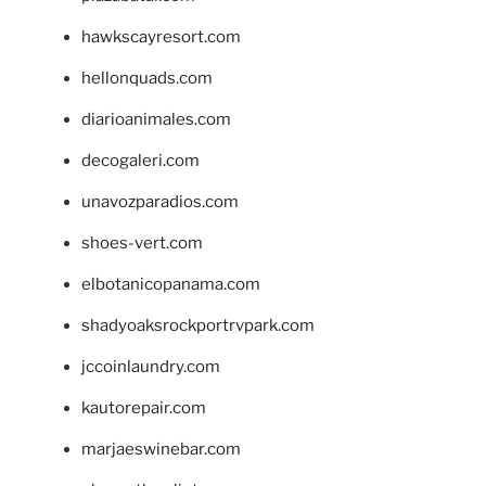
hawkscayresort.com
hellonquads.com
diarioanimales.com
decogaleri.com
unavozparadios.com
shoes-vert.com
elbotanicopanama.com
shadyoaksrockportrvpark.com
jccoinlaundry.com
kautorepair.com
marjaeswinebar.com