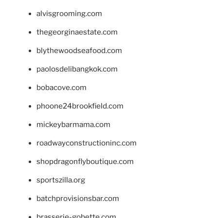
alvisgrooming.com
thegeorginaestate.com
blythewoodseafood.com
paolosdelibangkok.com
bobacove.com
phoone24brookfield.com
mickeybarmama.com
roadwayconstructioninc.com
shopdragonflyboutique.com
sportszilla.org
batchprovisionsbar.com
brasserie-gobette.com