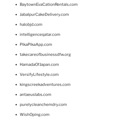
BaytownEvaCationRentals.com
JabalpurCakeDelivery.com
halobjd.com
intelligenceqatar.com
PikaPikaApp.com
takecareofbusinessdfw.org
HamadaOfJapan.com
VersifyLifestyle.com
kingscreekadventures.com
antaeuslabs.com
purelycleanchemdry.com
WishOping.com