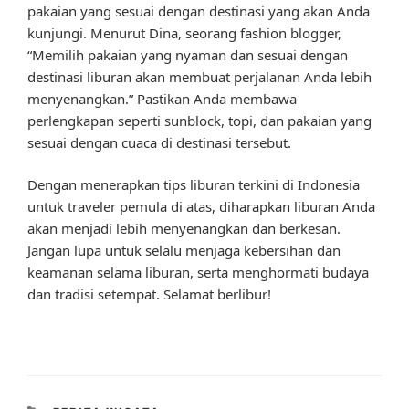
pakaian yang sesuai dengan destinasi yang akan Anda
kunjungi. Menurut Dina, seorang fashion blogger,
“Memilih pakaian yang nyaman dan sesuai dengan
destinasi liburan akan membuat perjalanan Anda lebih
menyenangkan.” Pastikan Anda membawa
perlengkapan seperti sunblock, topi, dan pakaian yang
sesuai dengan cuaca di destinasi tersebut.
Dengan menerapkan tips liburan terkini di Indonesia
untuk traveler pemula di atas, diharapkan liburan Anda
akan menjadi lebih menyenangkan dan berkesan.
Jangan lupa untuk selalu menjaga kebersihan dan
keamanan selama liburan, serta menghormati budaya
dan tradisi setempat. Selamat berlibur!