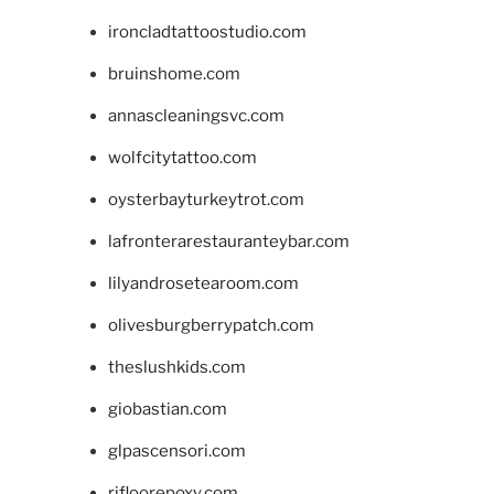
ironcladtattoostudio.com
bruinshome.com
annascleaningsvc.com
wolfcitytattoo.com
oysterbayturkeytrot.com
lafronterarestauranteybar.com
lilyandrosetearoom.com
olivesburgberrypatch.com
theslushkids.com
giobastian.com
glpascensori.com
rifloorepoxy.com