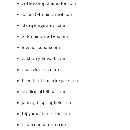
coffeeshopcharleston.com
salon104mainstreet.com
alkaspringswater.com
318mainstreet8h.com
lovenailsspari.com
oakberry-kuwait.com
quartzliterary.com
friendsofbroderickpark.com
studiopiattellina.com
jannagrillspringfield.com
fujiyamacharleston.com
elpatronchardon.com