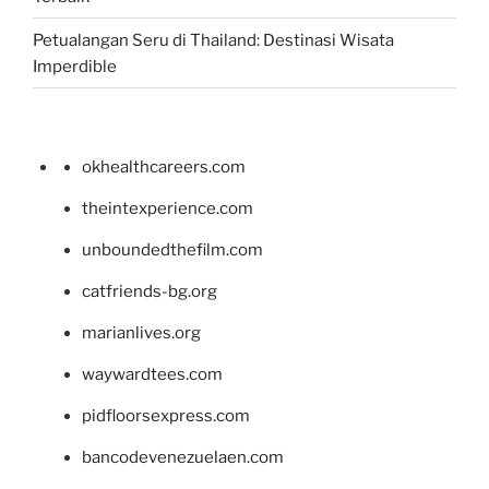
Petualangan Seru di Thailand: Destinasi Wisata
Imperdible
okhealthcareers.com
theintexperience.com
unboundedthefilm.com
catfriends-bg.org
marianlives.org
waywardtees.com
pidfloorsexpress.com
bancodevenezuelaen.com