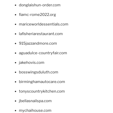
donglaishun-order.com
fiamc-rome2022.org
mariceworldessentials.com
lafisheriarestaurant.com
915jazzandmore.com
aguadulce-countryfair.com
jakehovis.com
bosswingsduluth.com
birminghamautocare.com
tonyscountrykitchen.com
jbellasnailspa.com
mychaihouse.com