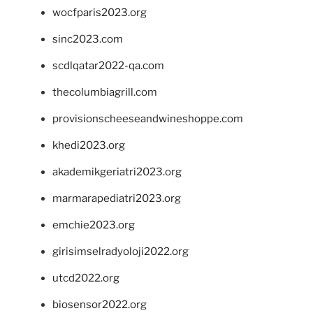
wocfparis2023.org
sinc2023.com
scdlqatar2022-qa.com
thecolumbiagrill.com
provisionscheeseandwineshoppe.com
khedi2023.org
akademikgeriatri2023.org
marmarapediatri2023.org
emchie2023.org
girisimselradyoloji2022.org
utcd2022.org
biosensor2022.org