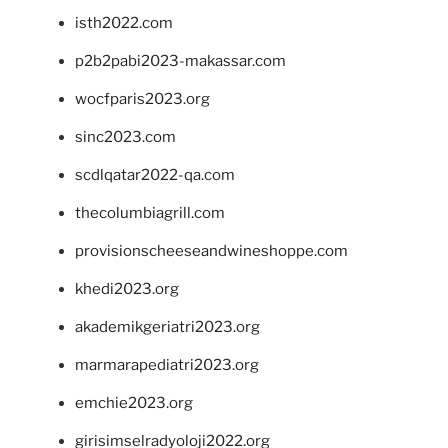
isth2022.com
p2b2pabi2023-makassar.com
wocfparis2023.org
sinc2023.com
scdlqatar2022-qa.com
thecolumbiagrill.com
provisionscheeseandwineshoppe.com
khedi2023.org
akademikgeriatri2023.org
marmarapediatri2023.org
emchie2023.org
girisimselradyoloji2022.org