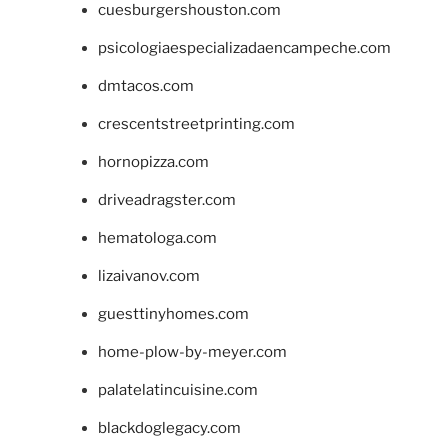
cuesburgershouston.com
psicologiaespecializadaencampeche.com
dmtacos.com
crescentstreetprinting.com
hornopizza.com
driveadragster.com
hematologa.com
lizaivanov.com
guesttinyhomes.com
home-plow-by-meyer.com
palatelatincuisine.com
blackdoglegacy.com