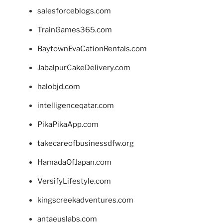
salesforceblogs.com
TrainGames365.com
BaytownEvaCationRentals.com
JabalpurCakeDelivery.com
halobjd.com
intelligenceqatar.com
PikaPikaApp.com
takecareofbusinessdfw.org
HamadaOfJapan.com
VersifyLifestyle.com
kingscreekadventures.com
antaeuslabs.com