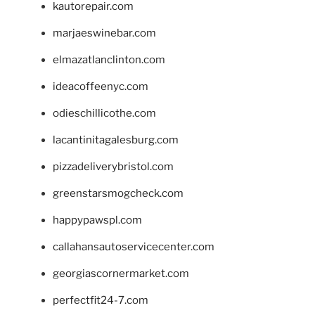
kautorepair.com
marjaeswinebar.com
elmazatlanclinton.com
ideacoffeenyc.com
odieschillicothe.com
lacantinitagalesburg.com
pizzadeliverybristol.com
greenstarsmogcheck.com
happypawspl.com
callahansautoservicecenter.com
georgiascornermarket.com
perfectfit24-7.com