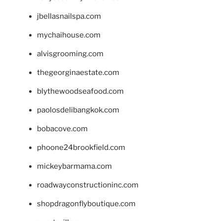
jbellasnailspa.com
mychaihouse.com
alvisgrooming.com
thegeorginaestate.com
blythewoodseafood.com
paolosdelibangkok.com
bobacove.com
phoone24brookfield.com
mickeybarmama.com
roadwayconstructioninc.com
shopdragonflyboutique.com