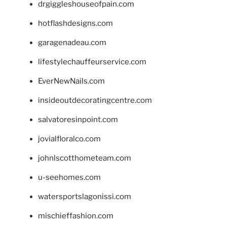
drgiggleshouseofpain.com
hotflashdesigns.com
garagenadeau.com
lifestylechauffeurservice.com
EverNewNails.com
insideoutdecoratingcentre.com
salvatoresinpoint.com
jovialfloralco.com
johnlscotthometeam.com
u-seehomes.com
watersportslagonissi.com
mischieffashion.com