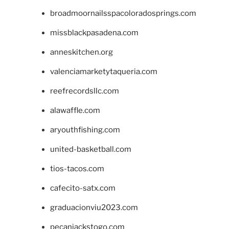
broadmoornailsspacoloradosprings.com
missblackpasadena.com
anneskitchen.org
valenciamarketytaqueria.com
reefrecordsllc.com
alawaffle.com
aryouthfishing.com
united-basketball.com
tios-tacos.com
cafecito-satx.com
graduacionviu2023.com
pecanjackstogo.com