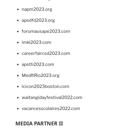
napm2023.org
apsdfd2023.org
forumausape2023.com
imkl2023.com
careerfaircsd2023.com
apsth2023.com
MedItRio2023.org
lcicon2023boston.com
waitangidayfestival2022.com
vacancesscolaires2022.com
MEDIA PARTNER II