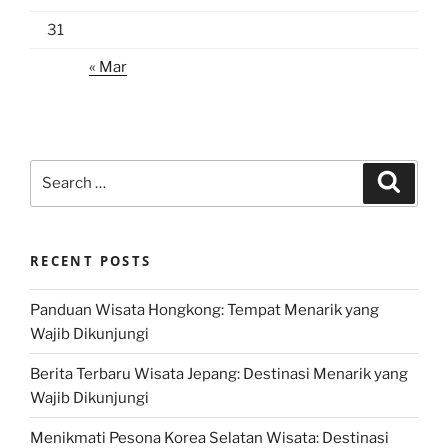
31
« Mar
Search
Search
for:
RECENT POSTS
Panduan Wisata Hongkong: Tempat Menarik yang
Wajib Dikunjungi
Berita Terbaru Wisata Jepang: Destinasi Menarik yang
Wajib Dikunjungi
Menikmati Pesona Korea Selatan Wisata: Destinasi