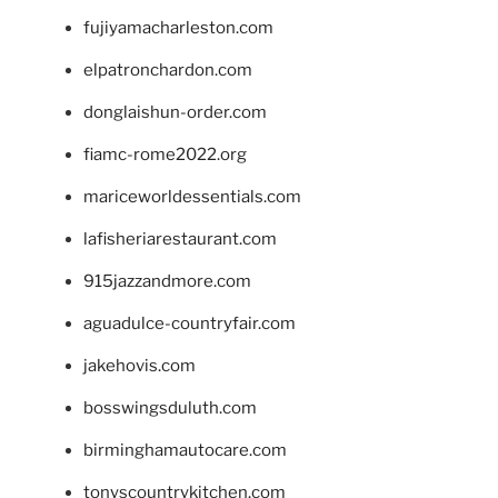
fujiyamacharleston.com
elpatronchardon.com
donglaishun-order.com
fiamc-rome2022.org
mariceworldessentials.com
lafisheriarestaurant.com
915jazzandmore.com
aguadulce-countryfair.com
jakehovis.com
bosswingsduluth.com
birminghamautocare.com
tonyscountrykitchen.com