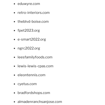
eduwyre.com
retro-interiors.com
theblvd-boise.com
fpet2023.org
e-smart2022.org
ngrc2022.org
leesfamilyfoods.com
lewis-lewis-cpas.com
eleontennis.com
cyetus.com
bradfordshops.com
almadenranchsanjose.com