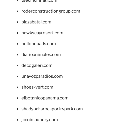
tsecincinnati.com
roderconstructiongroup.com
plazabatai.com
hawkscayresort.com
hellonquads.com
diarioanimales.com
decogaleri.com
unavozparadios.com
shoes-vert.com
elbotanicopanama.com
shadyoaksrockportrvpark.com
jccoinlaundry.com