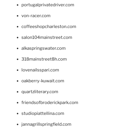
portugalprivatedriver.com
von-racer.com
coffeeshopcharleston.com
salon104mainstreet.com
alkaspringswater.com
318mainstreet8h.com
lovenailsspari.com
oakberry-kuwait.com
quartzliterary.com
friendsofbroderickpark.com
studiopiattellina.com
jannagrillspringfield.com