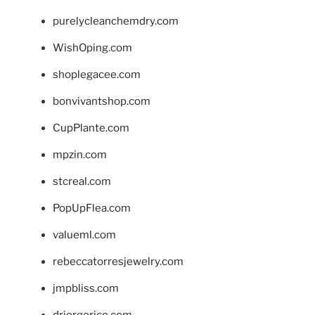
purelycleanchemdry.com
WishOping.com
shoplegacee.com
bonvivantshop.com
CupPlante.com
mpzin.com
stcreal.com
PopUpFlea.com
valueml.com
rebeccatorresjewelry.com
jmpbliss.com