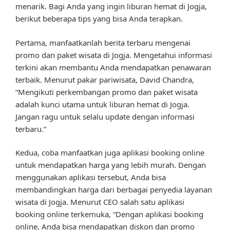
menarik. Bagi Anda yang ingin liburan hemat di Jogja,
berikut beberapa tips yang bisa Anda terapkan.
Pertama, manfaatkanlah berita terbaru mengenai
promo dan paket wisata di Jogja. Mengetahui informasi
terkini akan membantu Anda mendapatkan penawaran
terbaik. Menurut pakar pariwisata, David Chandra,
“Mengikuti perkembangan promo dan paket wisata
adalah kunci utama untuk liburan hemat di Jogja.
Jangan ragu untuk selalu update dengan informasi
terbaru.”
Kedua, coba manfaatkan juga aplikasi booking online
untuk mendapatkan harga yang lebih murah. Dengan
menggunakan aplikasi tersebut, Anda bisa
membandingkan harga dari berbagai penyedia layanan
wisata di Jogja. Menurut CEO salah satu aplikasi
booking online terkemuka, “Dengan aplikasi booking
online, Anda bisa mendapatkan diskon dan promo