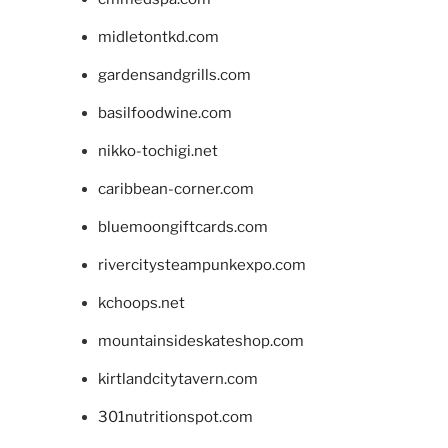
midletontkd.com
gardensandgrills.com
basilfoodwine.com
nikko-tochigi.net
caribbean-corner.com
bluemoongiftcards.com
rivercitysteampunkexpo.com
kchoops.net
mountainsideskateshop.com
kirtlandcitytavern.com
301nutritionspot.com