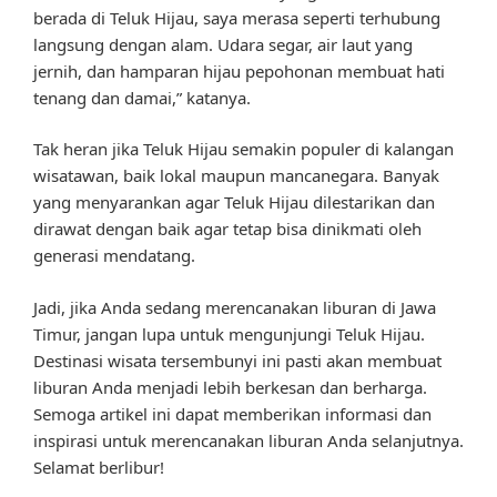
berada di Teluk Hijau, saya merasa seperti terhubung
langsung dengan alam. Udara segar, air laut yang
jernih, dan hamparan hijau pepohonan membuat hati
tenang dan damai,” katanya.
Tak heran jika Teluk Hijau semakin populer di kalangan
wisatawan, baik lokal maupun mancanegara. Banyak
yang menyarankan agar Teluk Hijau dilestarikan dan
dirawat dengan baik agar tetap bisa dinikmati oleh
generasi mendatang.
Jadi, jika Anda sedang merencanakan liburan di Jawa
Timur, jangan lupa untuk mengunjungi Teluk Hijau.
Destinasi wisata tersembunyi ini pasti akan membuat
liburan Anda menjadi lebih berkesan dan berharga.
Semoga artikel ini dapat memberikan informasi dan
inspirasi untuk merencanakan liburan Anda selanjutnya.
Selamat berlibur!