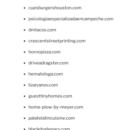
cuesburgershouston.com
psicologiaespecializadaencampeche.com
dmtacos.com
crescentstreetprinting.com
hornopizza.com
driveadragster.com
hematologa.com
lizaivanov.com
guesttinyhomes.com
home-plow-by-meyer.com
palatelatincuisine.com
blackdoglegacy.com