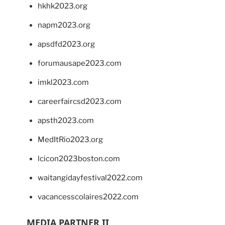
hkhk2023.org
napm2023.org
apsdfd2023.org
forumausape2023.com
imkl2023.com
careerfaircsd2023.com
apsth2023.com
MedItRio2023.org
lcicon2023boston.com
waitangidayfestival2022.com
vacancesscolaires2022.com
MEDIA PARTNER II