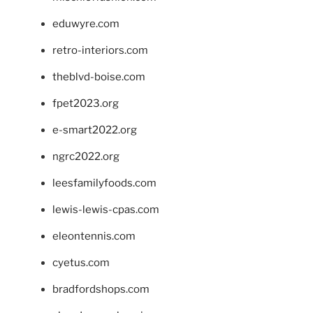
eduwyre.com
retro-interiors.com
theblvd-boise.com
fpet2023.org
e-smart2022.org
ngrc2022.org
leesfamilyfoods.com
lewis-lewis-cpas.com
eleontennis.com
cyetus.com
bradfordshops.com