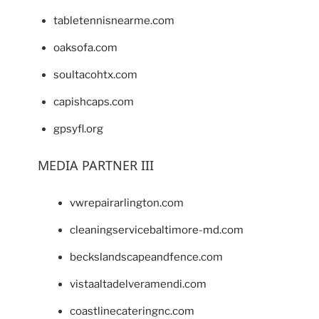
tabletennisnearme.com
oaksofa.com
soultacohtx.com
capishcaps.com
gpsyfl.org
MEDIA PARTNER III
vwrepairarlington.com
cleaningservicebaltimore-md.com
beckslandscapeandfence.com
vistaaltadelveramendi.com
coastlinecateringnc.com