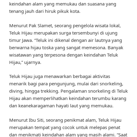
keindahan alam yang memukau dan suasana yang
tenang jauh dari hiruk pikuk kota.
Menurut Pak Slamet, seorang pengelola wisata lokal,
Teluk Hijau merupakan surga tersembunyi di ujung
timur Jawa. “Teluk ini dikenal dengan air lautnya yang
berwarna hijau toska yang sangat memesona. Banyak
wisatawan yang terpesona dengan keindahan Teluk
Hijau,” ujarnya.
Teluk Hijau juga menawarkan berbagai aktivitas
menarik bagi para pengunjung, mulai dari snorkeling,
diving, hingga trekking. Pengalaman snorkeling di Teluk
Hijau akan memperlihatkan keindahan terumbu karang
dan keanekaragaman hayati laut yang memukau.
Menurut Ibu Siti, seorang penikmat alam, Teluk Hijau
merupakan tempat yang cocok untuk melepas penat
dan menikmati keindahan alam yang masih alami. “Saat