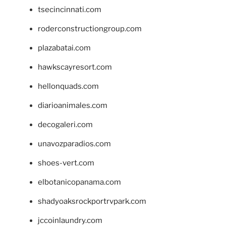
tsecincinnati.com
roderconstructiongroup.com
plazabatai.com
hawkscayresort.com
hellonquads.com
diarioanimales.com
decogaleri.com
unavozparadios.com
shoes-vert.com
elbotanicopanama.com
shadyoaksrockportrvpark.com
jccoinlaundry.com