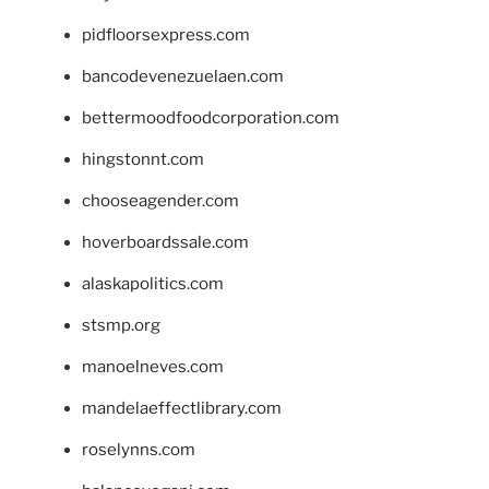
pidfloorsexpress.com
bancodevenezuelaen.com
bettermoodfoodcorporation.com
hingstonnt.com
chooseagender.com
hoverboardssale.com
alaskapolitics.com
stsmp.org
manoelneves.com
mandelaeffectlibrary.com
roselynns.com