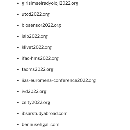
girisimselradyoloji2022.org
utcd2022.org
biosensor2022.org
ialp2022.org
klivet2022.org
ifac-hms2022.org
taoms2022.org
iias-euromena-conference2022.org
ivd2022.org
csity2022.org
ibsarstudyabroad.com
bennusehgall.com