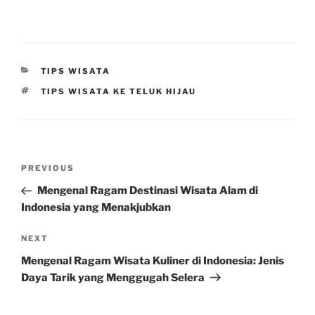
CATEGORIES
TIPS WISATA
TAGS
TIPS WISATA KE TELUK HIJAU
Post
Previous
PREVIOUS
navigation
Post
Mengenal Ragam Destinasi Wisata Alam di
Indonesia yang Menakjubkan
Next
NEXT
Post
Mengenal Ragam Wisata Kuliner di Indonesia: Jenis
Daya Tarik yang Menggugah Selera