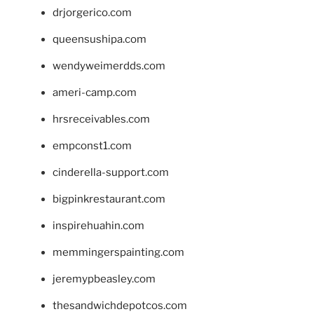
drjorgerico.com
queensushipa.com
wendyweimerdds.com
ameri-camp.com
hrsreceivables.com
empconst1.com
cinderella-support.com
bigpinkrestaurant.com
inspirehuahin.com
memmingerspainting.com
jeremypbeasley.com
thesandwichdepotcos.com