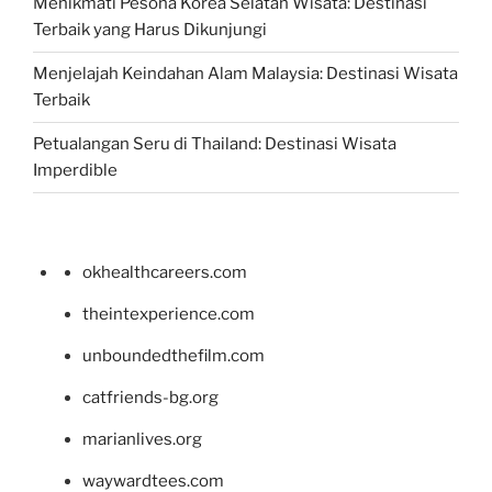
Menikmati Pesona Korea Selatan Wisata: Destinasi
Terbaik yang Harus Dikunjungi
Menjelajah Keindahan Alam Malaysia: Destinasi Wisata
Terbaik
Petualangan Seru di Thailand: Destinasi Wisata
Imperdible
okhealthcareers.com
theintexperience.com
unboundedthefilm.com
catfriends-bg.org
marianlives.org
waywardtees.com