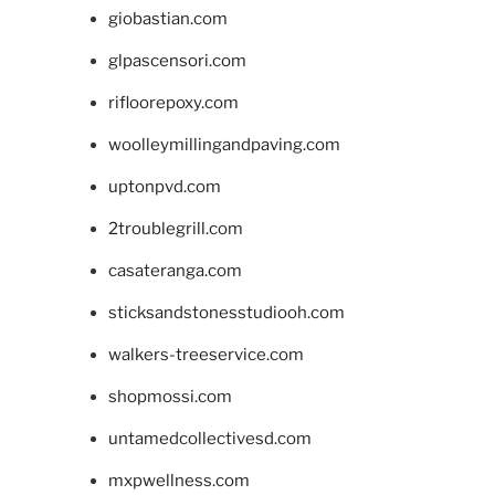
giobastian.com
glpascensori.com
rifloorepoxy.com
woolleymillingandpaving.com
uptonpvd.com
2troublegrill.com
casateranga.com
sticksandstonesstudiooh.com
walkers-treeservice.com
shopmossi.com
untamedcollectivesd.com
mxpwellness.com