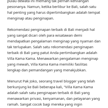
pulau dewata ini memang tak pernah kehilangan
pesonanya. Namun, ketika berlibur ke Bali, salah satu
hal penting yang harus dipertimbangkan adalah tempat
menginap atau penginapan.
Rekomendasi penginapan terbaik di Bali menjadi hal
yang sangat dicari oleh para wisatawan demi
mendapatkan pengalaman menginap yang nyaman dan
tak terlupakan. Salah satu rekomendasi penginapan
terbaik di Bali yang patut Anda pertimbangkan adalah
Villa Kama Kama. Menawarkan pengalaman menginap
yang mewah, Villa Kama Kama memiliki fasilitas
lengkap dan pemandangan yang menakjubkan.
Menurut Pak Joko, seorang travel blogger yang telah
berkunjung ke Bali beberapa kali, “Villa Kama Kama
adalah salah satu penginapan terbaik di Bali yang
menawarkan privasi, kenyamanan, dan pelayanan yang
ramah. Sangat cocok bagi mereka yang ingin