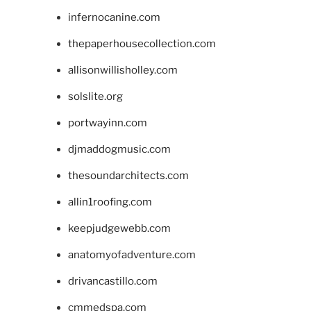
infernocanine.com
thepaperhousecollection.com
allisonwillisholley.com
solslite.org
portwayinn.com
djmaddogmusic.com
thesoundarchitects.com
allin1roofing.com
keepjudgewebb.com
anatomyofadventure.com
drivancastillo.com
cmmedspa.com