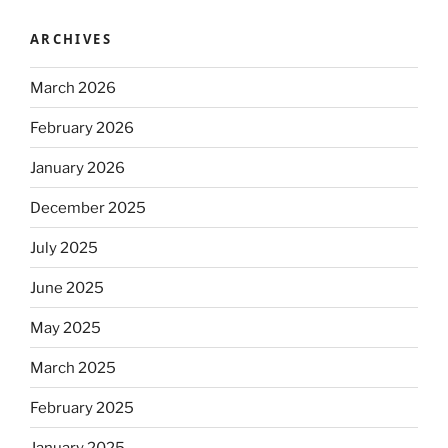
ARCHIVES
March 2026
February 2026
January 2026
December 2025
July 2025
June 2025
May 2025
March 2025
February 2025
January 2025