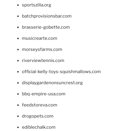
sportszilla.org
batchprovisionsbar.com
brasserie-gobette.com
musicrearte.com
morseysfarms.com
riverviewtennis.com
official-kelly-toys-squishmallows.com
displaygardenonsuncrest.org
bbq-empire-usa.com
feedstoreva.com
drogopets.com
ediblechalk.com