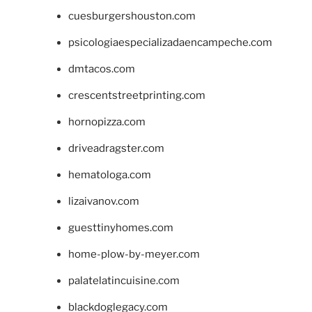
cuesburgershouston.com
psicologiaespecializadaencampeche.com
dmtacos.com
crescentstreetprinting.com
hornopizza.com
driveadragster.com
hematologa.com
lizaivanov.com
guesttinyhomes.com
home-plow-by-meyer.com
palatelatincuisine.com
blackdoglegacy.com