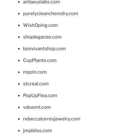
antaeuslabs.com
purelycleanchemdry.com
WishOping.com
shoplegacee.com
bonvivantshop.com
CupPlante.com
mpzin.com
stcreal.com
PopUpFlea.com
valueml.com
rebeccatorresjewelry.com
jmpbliss.com