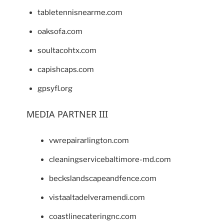
tabletennisnearme.com
oaksofa.com
soultacohtx.com
capishcaps.com
gpsyfl.org
MEDIA PARTNER III
vwrepairarlington.com
cleaningservicebaltimore-md.com
beckslandscapeandfence.com
vistaaltadelveramendi.com
coastlinecateringnc.com