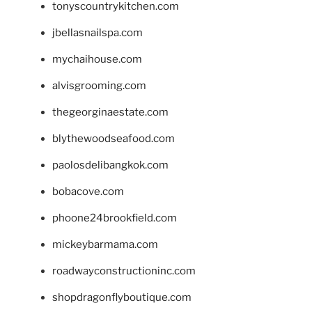
tonyscountrykitchen.com
jbellasnailspa.com
mychaihouse.com
alvisgrooming.com
thegeorginaestate.com
blythewoodseafood.com
paolosdelibangkok.com
bobacove.com
phoone24brookfield.com
mickeybarmama.com
roadwayconstructioninc.com
shopdragonflyboutique.com