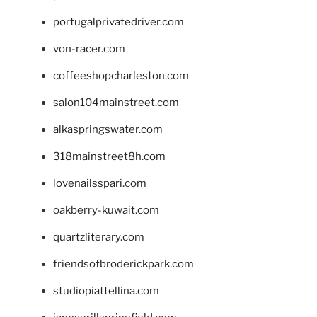
portugalprivatedriver.com
von-racer.com
coffeeshopcharleston.com
salon104mainstreet.com
alkaspringswater.com
318mainstreet8h.com
lovenailsspari.com
oakberry-kuwait.com
quartzliterary.com
friendsofbroderickpark.com
studiopiattellina.com