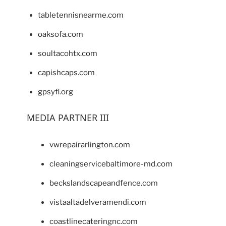
tabletennisnearme.com
oaksofa.com
soultacohtx.com
capishcaps.com
gpsyfl.org
MEDIA PARTNER III
vwrepairarlington.com
cleaningservicebaltimore-md.com
beckslandscapeandfence.com
vistaaltadelveramendi.com
coastlinecateringnc.com