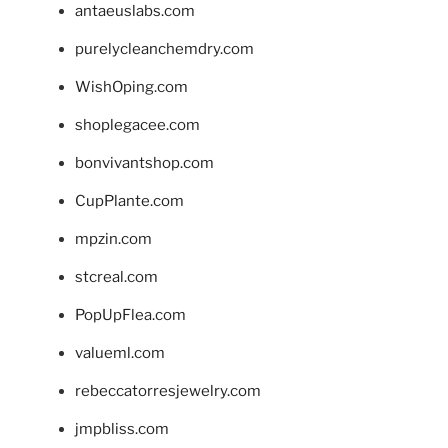
antaeuslabs.com
purelycleanchemdry.com
WishOping.com
shoplegacee.com
bonvivantshop.com
CupPlante.com
mpzin.com
stcreal.com
PopUpFlea.com
valueml.com
rebeccatorresjewelry.com
jmpbliss.com