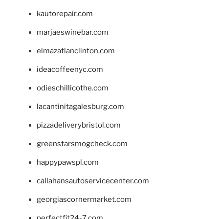
kautorepair.com
marjaeswinebar.com
elmazatlanclinton.com
ideacoffeenyc.com
odieschillicothe.com
lacantinitagalesburg.com
pizzadeliverybristol.com
greenstarsmogcheck.com
happypawspl.com
callahansautoservicecenter.com
georgiascornermarket.com
perfectfit24-7.com