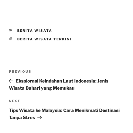
CATEGORIES
BERITA WISATA
TAGS
BERITA WISATA TERKINI
Post
Previous
PREVIOUS
navigation
Post
Eksplorasi Keindahan Laut Indonesia: Jenis
Wisata Bahari yang Memukau
Next
NEXT
Post
Tips Wisata ke Malaysia: Cara Menikmati Destinasi
Tanpa Stres