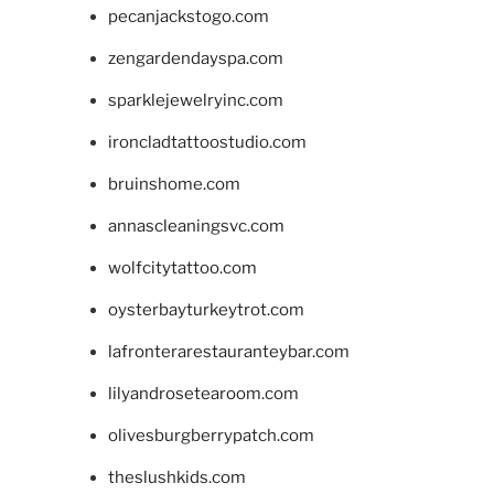
pecanjackstogo.com
zengardendayspa.com
sparklejewelryinc.com
ironcladtattoostudio.com
bruinshome.com
annascleaningsvc.com
wolfcitytattoo.com
oysterbayturkeytrot.com
lafronterarestauranteybar.com
lilyandrosetearoom.com
olivesburgberrypatch.com
theslushkids.com