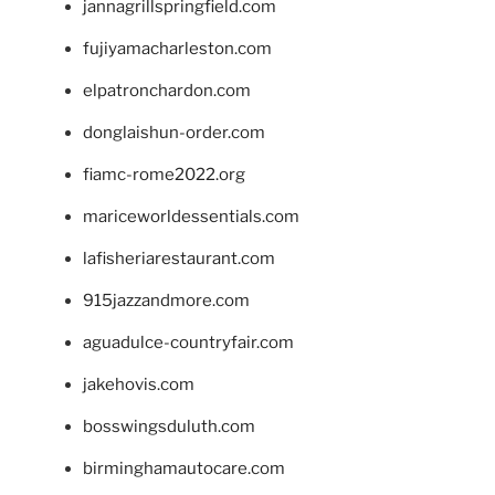
jannagrillspringfield.com
fujiyamacharleston.com
elpatronchardon.com
donglaishun-order.com
fiamc-rome2022.org
mariceworldessentials.com
lafisheriarestaurant.com
915jazzandmore.com
aguadulce-countryfair.com
jakehovis.com
bosswingsduluth.com
birminghamautocare.com