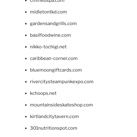
cmmedspa.com
midletontkd.com
gardensandgrills.com
basilfoodwine.com
nikko-tochigi.net
caribbean-corner.com
bluemoongiftcards.com
rivercitysteampunkexpo.com
kchoops.net
mountainsideskateshop.com
kirtlandcitytavern.com
301nutritionspot.com