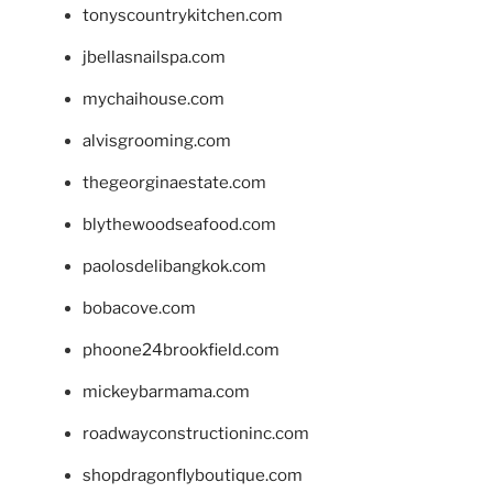
tonyscountrykitchen.com
jbellasnailspa.com
mychaihouse.com
alvisgrooming.com
thegeorginaestate.com
blythewoodseafood.com
paolosdelibangkok.com
bobacove.com
phoone24brookfield.com
mickeybarmama.com
roadwayconstructioninc.com
shopdragonflyboutique.com