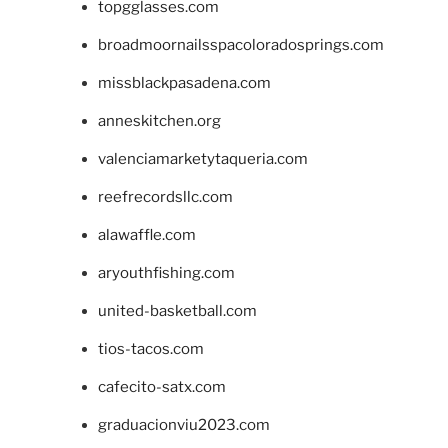
topgglasses.com
broadmoornailsspacoloradosprings.com
missblackpasadena.com
anneskitchen.org
valenciamarketytaqueria.com
reefrecordsllc.com
alawaffle.com
aryouthfishing.com
united-basketball.com
tios-tacos.com
cafecito-satx.com
graduacionviu2023.com