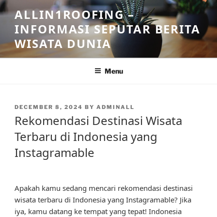
Skip
ALLIN1ROOFING –
to
INFORMASI SEPUTAR BERITA
content
WISATA DUNIA
Menu
POSTED
DECEMBER 8, 2024
BY
ADMINALL
ON
Rekomendasi Destinasi Wisata
Terbaru di Indonesia yang
Instagramable
Apakah kamu sedang mencari rekomendasi destinasi
wisata terbaru di Indonesia yang Instagramable? Jika
iya, kamu datang ke tempat yang tepat! Indonesia