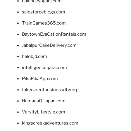
balanceyoganj.com
salesforceblogs.com
TrainGames365.com
BaytownEvaCationRentals.com
JabalpurCakeDelivery.com
halobjd.com
intelligenceqatar.com
PikaPikaApp.com
takecareofbusinessdfw.org
HamadaOfJapan.com
VersifyLifestyle.com
kingscreekadventures.com