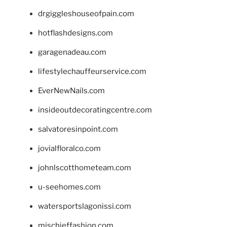
drgiggleshouseofpain.com
hotflashdesigns.com
garagenadeau.com
lifestylechauffeurservice.com
EverNewNails.com
insideoutdecoratingcentre.com
salvatoresinpoint.com
jovialfloralco.com
johnlscotthometeam.com
u-seehomes.com
watersportslagonissi.com
mischieffashion.com