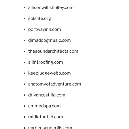
allisonwillisholley.com
solslite.org
portwayinn.com
djmaddogmusic.com
thesoundarchitects.com
allin1roofing.com
keepjudgewebb.com
anatomyofadventure.com
drivancastillo.com
cmmedspa.com
midletontkd.com
gardensandgrills.com