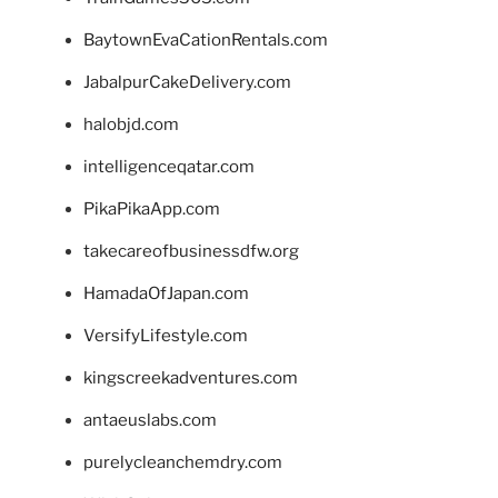
BaytownEvaCationRentals.com
JabalpurCakeDelivery.com
halobjd.com
intelligenceqatar.com
PikaPikaApp.com
takecareofbusinessdfw.org
HamadaOfJapan.com
VersifyLifestyle.com
kingscreekadventures.com
antaeuslabs.com
purelycleanchemdry.com