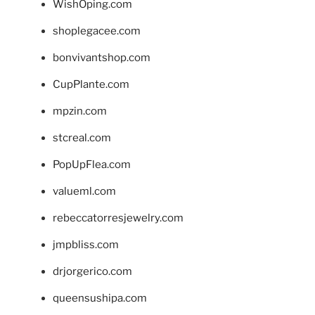
WishOping.com
shoplegacee.com
bonvivantshop.com
CupPlante.com
mpzin.com
stcreal.com
PopUpFlea.com
valueml.com
rebeccatorresjewelry.com
jmpbliss.com
drjorgerico.com
queensushipa.com