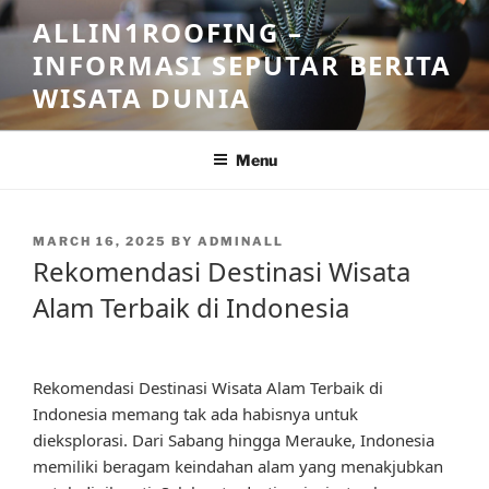
Skip
ALLIN1ROOFING –
to
INFORMASI SEPUTAR BERITA
content
WISATA DUNIA
Menu
POSTED
MARCH 16, 2025
BY
ADMINALL
ON
Rekomendasi Destinasi Wisata
Alam Terbaik di Indonesia
Rekomendasi Destinasi Wisata Alam Terbaik di
Indonesia memang tak ada habisnya untuk
dieksplorasi. Dari Sabang hingga Merauke, Indonesia
memiliki beragam keindahan alam yang menakjubkan