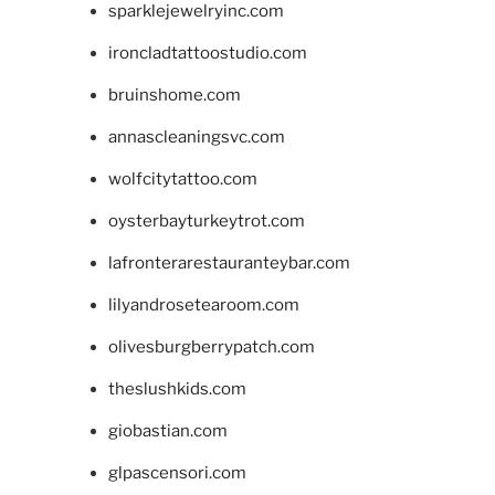
sparklejewelryinc.com
ironcladtattoostudio.com
bruinshome.com
annascleaningsvc.com
wolfcitytattoo.com
oysterbayturkeytrot.com
lafronterarestauranteybar.com
lilyandrosetearoom.com
olivesburgberrypatch.com
theslushkids.com
giobastian.com
glpascensori.com