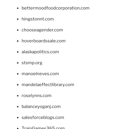
bettermoodfoodcorporation.com
hingstonnt.com
chooseagender.com
hoverboardssale.com
alaskapolitics.com
stsmp.org
manoelneves.com
mandelaeffectlibrary.com
roselynns.com
balanceyoganj.com
salesforceblogs.com
TrainGames365.com