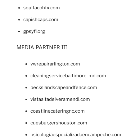
soultacohtx.com
capishcaps.com
gpsyfl.org
MEDIA PARTNER III
vwrepairarlington.com
cleaningservicebaltimore-md.com
beckslandscapeandfence.com
vistaaltadelveramendi.com
coastlinecateringnc.com
cuesburgershouston.com
psicologiaespecializadaencampeche.com