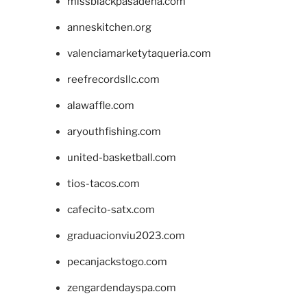
missblackpasadena.com
anneskitchen.org
valenciamarketytaqueria.com
reefrecordsllc.com
alawaffle.com
aryouthfishing.com
united-basketball.com
tios-tacos.com
cafecito-satx.com
graduacionviu2023.com
pecanjackstogo.com
zengardendayspa.com