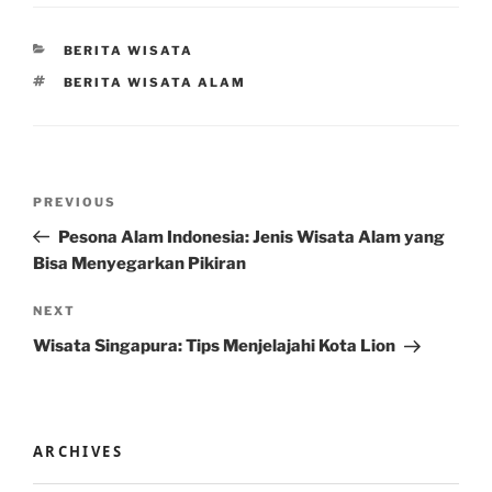
CATEGORIES
BERITA WISATA
TAGS
BERITA WISATA ALAM
Post
Previous
PREVIOUS
navigation
Post
Pesona Alam Indonesia: Jenis Wisata Alam yang
Bisa Menyegarkan Pikiran
Next
NEXT
Post
Wisata Singapura: Tips Menjelajahi Kota Lion
ARCHIVES