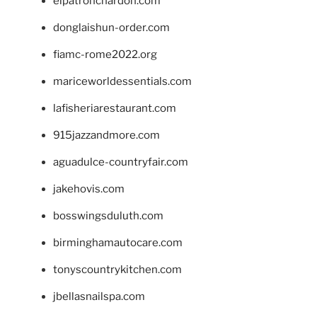
elpatronchardon.com
donglaishun-order.com
fiamc-rome2022.org
mariceworldessentials.com
lafisheriarestaurant.com
915jazzandmore.com
aguadulce-countryfair.com
jakehovis.com
bosswingsduluth.com
birminghamautocare.com
tonyscountrykitchen.com
jbellasnailspa.com