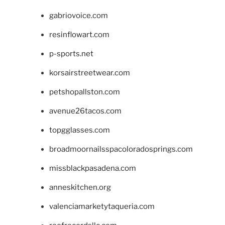
gabriovoice.com
resinflowart.com
p-sports.net
korsairstreetwear.com
petshopallston.com
avenue26tacos.com
topgglasses.com
broadmoornailsspacoloradosprings.com
missblackpasadena.com
anneskitchen.org
valenciamarketytaqueria.com