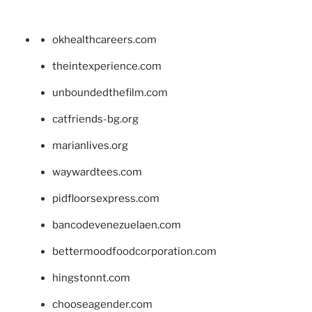
okhealthcareers.com
theintexperience.com
unboundedthefilm.com
catfriends-bg.org
marianlives.org
waywardtees.com
pidfloorsexpress.com
bancodevenezuelaen.com
bettermoodfoodcorporation.com
hingstonnt.com
chooseagender.com