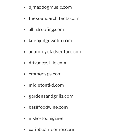
djmaddogmusic.com
thesoundarchitects.com
allin1roofing.com
keepjudgewebb.com
anatomyofadventure.com
drivancastillo.com
cmmedspa.com
midletontkd.com
gardensandgrills.com
basilfoodwine.com
nikko-tochigi.net
caribbean-corner.com