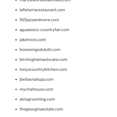
mariceworldessentials.com
lafisheriarestaurant.com
915jazzandmore.com
aguadulce-countryfair.com
jakehovis.com
bosswingsduluth.com
birminghamautocare.com
tonyscountrykitchen.com
jbellasnailspa.com
mychaihouse.com
alvisgrooming.com
thegeorginaestate.com