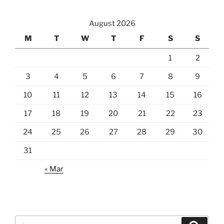
August 2026
M
T
W
T
F
S
S
1
2
3
4
5
6
7
8
9
10
11
12
13
14
15
16
17
18
19
20
21
22
23
24
25
26
27
28
29
30
31
« Mar
Search
Search