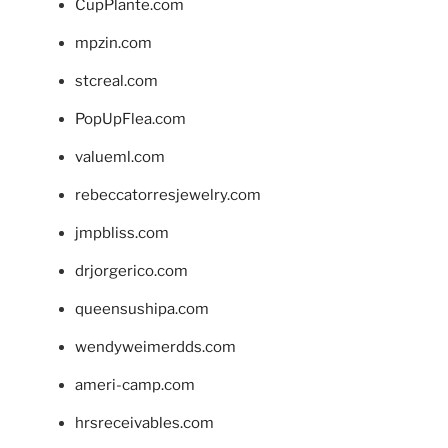
CupPlante.com
mpzin.com
stcreal.com
PopUpFlea.com
valueml.com
rebeccatorresjewelry.com
jmpbliss.com
drjorgerico.com
queensushipa.com
wendyweimerdds.com
ameri-camp.com
hrsreceivables.com