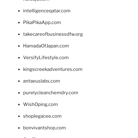
intelligenceqatar.com
PikaPikaApp.com
takecareofbusinessdfw.org
HamadaOfJapan.com
VersifyLifestyle.com
kingscreekadventures.com
antaeuslabs.com
purelycleanchemdry.com
WishOping.com
shoplegacee.com
bonvivantshop.com