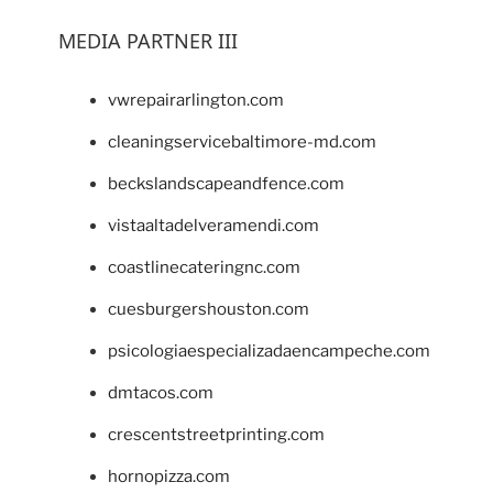
MEDIA PARTNER III
vwrepairarlington.com
cleaningservicebaltimore-md.com
beckslandscapeandfence.com
vistaaltadelveramendi.com
coastlinecateringnc.com
cuesburgershouston.com
psicologiaespecializadaencampeche.com
dmtacos.com
crescentstreetprinting.com
hornopizza.com