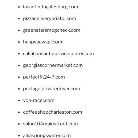
lacantinitagalesburg.com
pizzadeliverybristol.com
greenstarsmogcheck.com
happypawspl.com
callahansautoservicecenter.com
georgiascornermarket.com
perfectfit24-7.com
portugalprivatedriver.com
von-racer.com
coffeeshopcharleston.com
salon104mainstreet.com
alkaspringswater.com