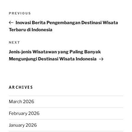
Post
Previous
PREVIOUS
navigation
Post
Inovasi Berita Pengembangan Destinasi Wisata
Terbaru di Indonesia
Next
NEXT
Post
Jenis-jenis Wisatawan yang Paling Banyak
Mengunjungi Destinasi Wisata Indonesia
ARCHIVES
March 2026
February 2026
January 2026