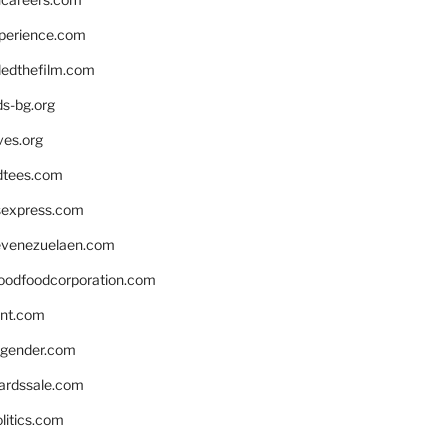
xperience.com
edthefilm.com
ds-bg.org
ves.org
tees.com
rsexpress.com
venezuelaen.com
oodfoodcorporation.com
nnt.com
gender.com
ardssale.com
litics.com