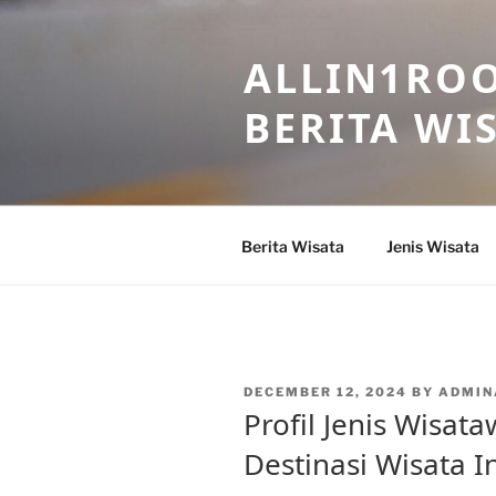
Skip
to
ALLIN1ROO
content
BERITA WI
Berita Wisata
Jenis Wisata
POSTED
DECEMBER 12, 2024
BY
ADMIN
ON
Profil Jenis Wisa
Destinasi Wisata 