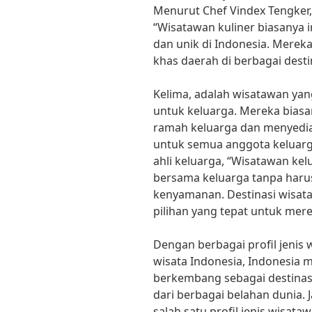
Menurut Chef Vindex Tengker,
“Wisatawan kuliner biasanya 
dan unik di Indonesia. Mere
khas daerah di berbagai destin
Kelima, adalah wisatawan yan
untuk keluarga. Mereka biasa
ramah keluarga dan menyedia
untuk semua anggota keluarg
ahli keluarga, “Wisatawan kel
bersama keluarga tanpa haru
kenyamanan. Destinasi wisata
pilihan yang tepat untuk mere
Dengan berbagai profil jenis
wisata Indonesia, Indonesia m
berkembang sebagai destinasi
dari berbagai belahan dunia.
salah satu profil jenis wisat