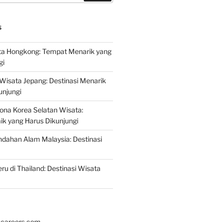
S
a Hongkong: Tempat Menarik yang
gi
 Wisata Jepang: Destinasi Menarik
unjungi
ona Korea Selatan Wisata:
aik yang Harus Dikunjungi
ndahan Alam Malaysia: Destinasi
ru di Thailand: Destinasi Wisata
hcareers.com