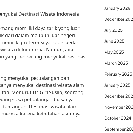
January 2026
enyukai Destinasi Wisata Indonesia
December 20
emang memiliki daya tarik yang luar
July 2025
ik dari dalam maupun luar negeri.
June 2025
 memiliki preferensi yang berbeda-
 wisata di Indonesia. Namun, ada
May 2025
wan yang cenderung menyukai destinasi
March 2025
February 2025
ang menyukai petualangan dan
sanya menyukai destinasi wisata alam
January 2025
tan. Menurut Dr. Giri Susilo, seorang
December 20
 yang suka petualangan biasanya
 tantangan. Destinasi wisata alam
November 20
k mereka karena keindahan alamnya
October 2024
September 20