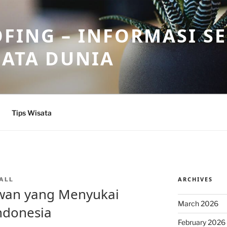
FING – INFORMASI S
SATA DUNIA
Tips Wisata
ARCHIVES
ALL
tawan yang Menyukai
March 2026
Indonesia
February 2026