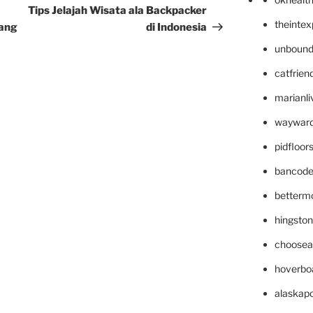
Post
Tips Jelajah Wisata ala Backpacker
theinte
yang
di Indonesia
unbound
catfrien
marianli
wayward
pidfloo
bancode
betterm
hingsto
choosea
hoverbo
alaskapo