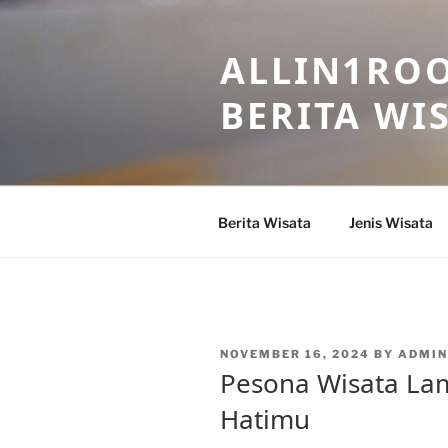
Skip
to
ALLIN1ROO
content
BERITA WI
Berita Wisata
Jenis Wisata
POSTED
NOVEMBER 16, 2024
BY
ADMIN
ON
Pesona Wisata L
Hatimu