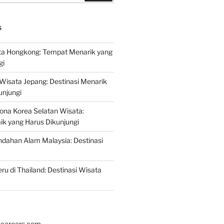
S
a Hongkong: Tempat Menarik yang
gi
 Wisata Jepang: Destinasi Menarik
unjungi
ona Korea Selatan Wisata:
aik yang Harus Dikunjungi
ndahan Alam Malaysia: Destinasi
ru di Thailand: Destinasi Wisata
hcareers.com