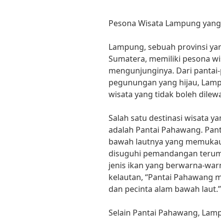
Pesona Wisata Lampung yang
Lampung, sebuah provinsi yang
Sumatera, memiliki pesona wi
mengunjunginya. Dari pantai-
pegunungan yang hijau, Lam
wisata yang tidak boleh dilew
Salah satu destinasi wisata y
adalah Pantai Pahawang. Pant
bawah lautnya yang memukau.
disuguhi pemandangan terumb
jenis ikan yang berwarna-warn
kelautan, “Pantai Pahawang 
dan pecinta alam bawah laut.”
Selain Pantai Pahawang, Lam