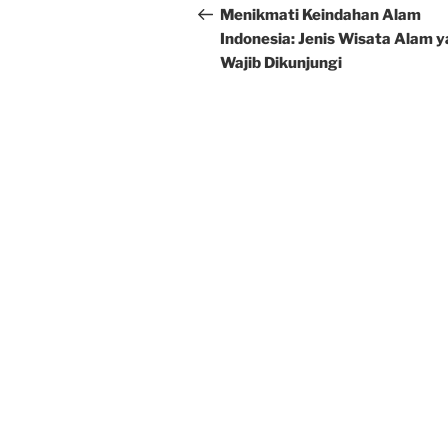
navigation
Post
Menikmati Keindahan Alam
Indonesia: Jenis Wisata Alam 
Wajib Dikunjungi