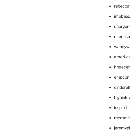
rebecca
jmpblis
drjorger
queensu
wendyw
ameri-
hrsrece
empcon
cinderel
bigpinkr
inspireh
memming
jeremyp