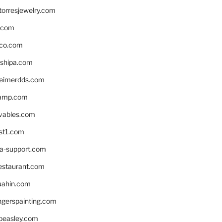
torresjewelry.com
s.com
ico.com
shipa.com
eimerdds.com
camp.com
ivables.com
st1.com
la-support.com
estaurant.com
uahin.com
erspainting.com
beasley.com