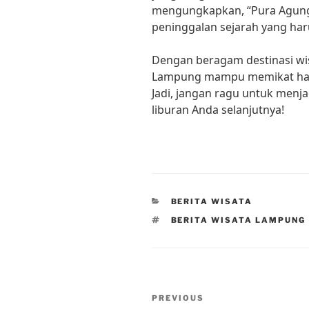
mengungkapkan, “Pura Agung
peninggalan sejarah yang har
Dengan beragam destinasi wis
Lampung mampu memikat hati
Jadi, jangan ragu untuk menj
liburan Anda selanjutnya!
CATEGORIES
BERITA WISATA
TAGS
BERITA WISATA LAMPUNG
Post
Previous
PREVIOUS