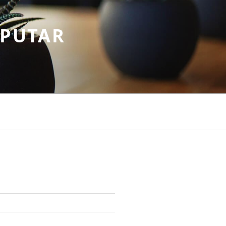
EPUTAR