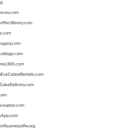
rg
neves.com
ffectlibrary.com
ns.com
yoganj.com
rceblogs.com
ames365.com
EvaCationRentals.com
rCakeDelivery.com
.com
enceqatar.com
aApp.com
eofbusinessdfw.org