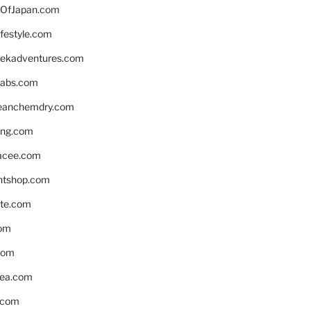
OfJapan.com
ifestyle.com
eekadventures.com
labs.com
leanchemdry.com
ing.com
acee.com
ntshop.com
te.com
om
com
ea.com
.com