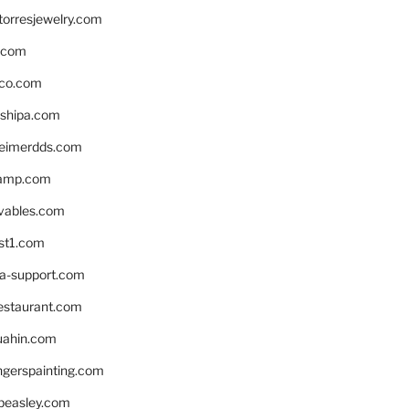
torresjewelry.com
s.com
ico.com
shipa.com
eimerdds.com
camp.com
ivables.com
st1.com
la-support.com
estaurant.com
uahin.com
erspainting.com
beasley.com