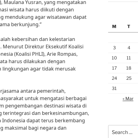
I), Maulana Yusran, yang mengatakan
si wisata harus diikuti dengan
ang mendukung agar wisatawan dapat
ama berkunjung.”
M
T
alah kebersihan dan kelestarian
. Menurut Direktur Eksekutif Koalisi
3
4
esia (Koalisi PHLI), Arie Rompas,
10
11
ata harus dilakukan dengan
17
18
 lingkungan agar tidak merusak
24
25
31
kerjasama antara pemerintah,
masyarakat untuk mengatasi berbagai
« Mar
am pengembangan destinasi wisata di
g terintegrasi dan berkesinambungan,
a Indonesia dapat terus berkembang
g maksimal bagi negara dan
Search
for: