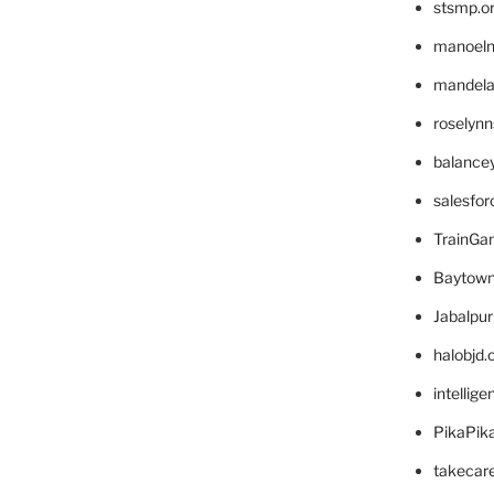
stsmp.o
manoel
mandelae
roselyn
balance
salesfo
TrainG
Baytown
Jabalpu
halobjd
intellig
PikaPik
takecar