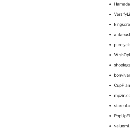
Hamada
VersifyL
kingscr
antaeus
purelyc
WishOp
shopleg
bonviva
CupPlan
mpzin.c
stcreal.
PopUpFl
valueml