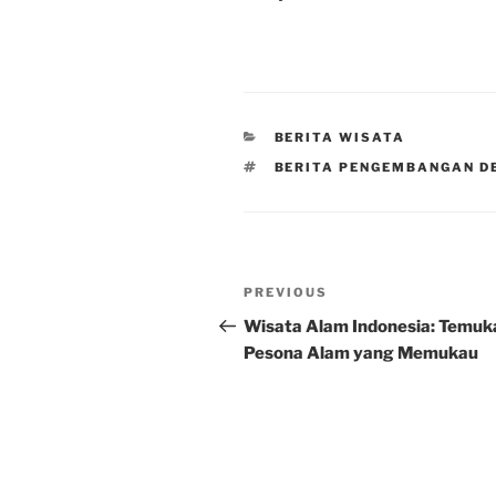
CATEGORIES
BERITA WISATA
TAGS
BERITA PENGEMBANGAN D
Post
Previous
PREVIOUS
navigation
Post
Wisata Alam Indonesia: Temuk
Pesona Alam yang Memukau