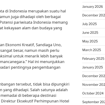
January 2026
ta di Indonesia merupakan suatu hal
December 20
namun juga dihadapi oleh berbagai
. Potensi pariwisata Indonesia memang
July 2025
gat kekayaan alam dan budaya yang
June 2025
May 2025
an Ekonomi Kreatif, Sandiaga Uno,
March 2025
a sangat besar, namun masih perlu
simal untuk menarik lebih banyak
February 2025
mancanegara.” Hal ini menunjukkan
yadari pentingnya pengembangan
January 2025
December 20
angan tersebut, tidak bisa dipungkiri
November 20
 yang dihadapi. Salah satunya adalah
October 2024
 memadai di beberapa destinasi
eh Direktur Eksekutif Perhimpunan Hotel
September 20