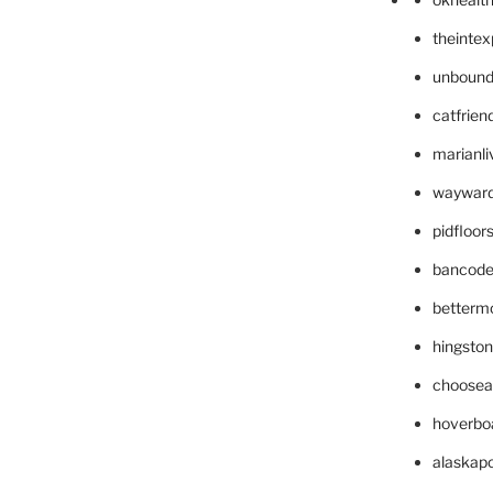
theinte
unbound
catfrien
marianli
wayward
pidfloo
bancode
betterm
hingsto
choosea
hoverbo
alaskapo