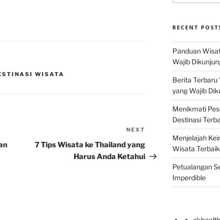
RECENT POST
Panduan Wisat
Wajib Dikunjun
ESTINASI WISATA
Berita Terbaru
yang Wajib Dik
Menikmati Pes
Destinasi Terb
NEXT
Next
Menjelajah Kei
Post
an
7 Tips Wisata ke Thailand yang
Wisata Terbaik
Harus Anda Ketahui
Petualangan Se
Imperdible
okhealt