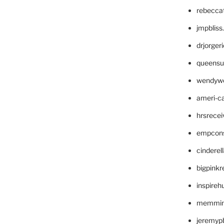
rebecca
jmpblis
drjorger
queensu
wendyw
ameri-
hrsrece
empcon
cinderel
bigpinkr
inspireh
memming
jeremyp