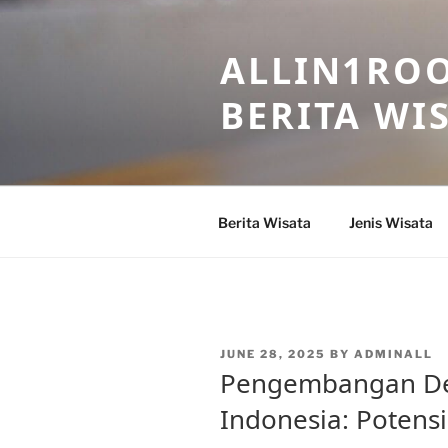
Skip
to
ALLIN1ROO
content
BERITA WI
Berita Wisata
Jenis Wisata
POSTED
JUNE 28, 2025
BY
ADMINALL
ON
Pengembangan Des
Indonesia: Potens