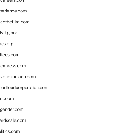
xperience.com
edthefilm.com
ds-bg.org
ves.org
tees.com
rsexpress.com
venezuelaen.com
oodfoodcorporation.com
nnt.com
gender.com
ardssale.com
litics.com