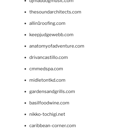
djmaddogmusic.com
thesoundarchitects.com
allin1roofing.com
keepjudgewebb.com
anatomyofadventure.com
drivancastillo.com
cmmedspa.com
midletontkd.com
gardensandgrills.com
basilfoodwine.com
nikko-tochigi.net
caribbean-corner.com