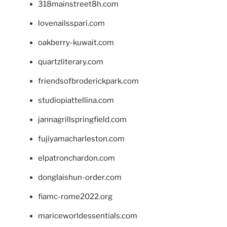
318mainstreet8h.com
lovenailsspari.com
oakberry-kuwait.com
quartzliterary.com
friendsofbroderickpark.com
studiopiattellina.com
jannagrillspringfield.com
fujiyamacharleston.com
elpatronchardon.com
donglaishun-order.com
fiamc-rome2022.org
mariceworldessentials.com