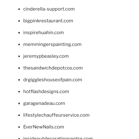
cinderella-support.com
bigpinkrestaurant.com
inspirehuahin.com
memmingerspainting.com
jeremypbeasley.com
thesandwichdepotcos.com
drgiggleshouseofpain.com
hotflashdesigns.com
garagenadeau.com
lifestylechauffeurservice.com
EverNewNails.com
insideoutdecoratingcentre.com