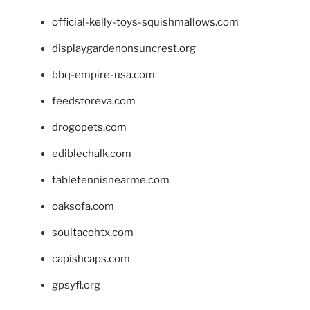
official-kelly-toys-squishmallows.com
displaygardenonsuncrest.org
bbq-empire-usa.com
feedstoreva.com
drogopets.com
ediblechalk.com
tabletennisnearme.com
oaksofa.com
soultacohtx.com
capishcaps.com
gpsyfl.org