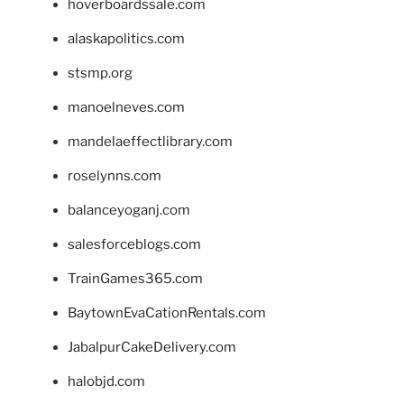
hoverboardssale.com
alaskapolitics.com
stsmp.org
manoelneves.com
mandelaeffectlibrary.com
roselynns.com
balanceyoganj.com
salesforceblogs.com
TrainGames365.com
BaytownEvaCationRentals.com
JabalpurCakeDelivery.com
halobjd.com