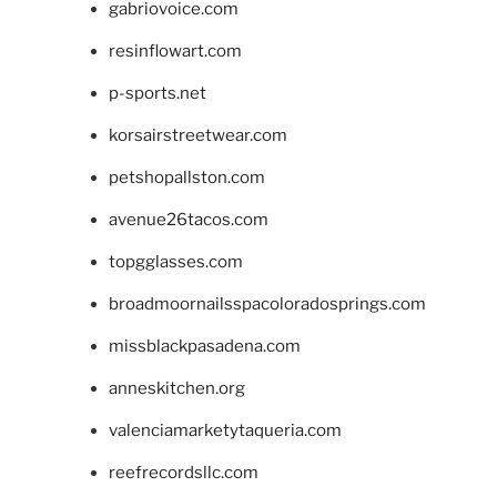
gabriovoice.com
resinflowart.com
p-sports.net
korsairstreetwear.com
petshopallston.com
avenue26tacos.com
topgglasses.com
broadmoornailsspacoloradosprings.com
missblackpasadena.com
anneskitchen.org
valenciamarketytaqueria.com
reefrecordsllc.com