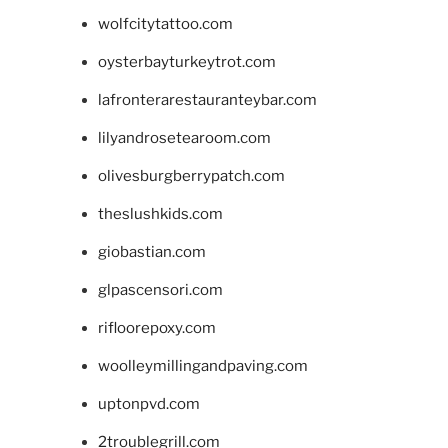
wolfcitytattoo.com
oysterbayturkeytrot.com
lafronterarestauranteybar.com
lilyandrosetearoom.com
olivesburgberrypatch.com
theslushkids.com
giobastian.com
glpascensori.com
rifloorepoxy.com
woolleymillingandpaving.com
uptonpvd.com
2troublegrill.com