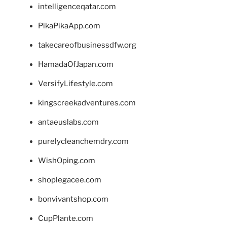
intelligenceqatar.com
PikaPikaApp.com
takecareofbusinessdfw.org
HamadaOfJapan.com
VersifyLifestyle.com
kingscreekadventures.com
antaeuslabs.com
purelycleanchemdry.com
WishOping.com
shoplegacee.com
bonvivantshop.com
CupPlante.com