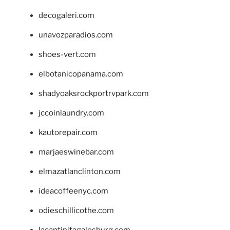
decogaleri.com
unavozparadios.com
shoes-vert.com
elbotanicopanama.com
shadyoaksrockportrvpark.com
jccoinlaundry.com
kautorepair.com
marjaeswinebar.com
elmazatlanclinton.com
ideacoffeenyc.com
odieschillicothe.com
lacantinitagalesburg.com