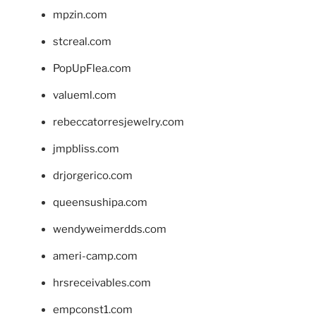
mpzin.com
stcreal.com
PopUpFlea.com
valueml.com
rebeccatorresjewelry.com
jmpbliss.com
drjorgerico.com
queensushipa.com
wendyweimerdds.com
ameri-camp.com
hrsreceivables.com
empconst1.com