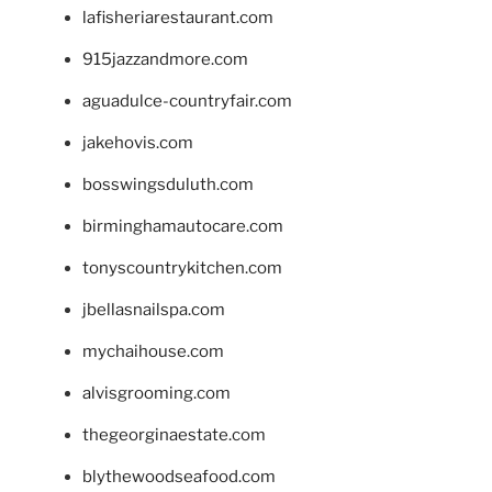
lafisheriarestaurant.com
915jazzandmore.com
aguadulce-countryfair.com
jakehovis.com
bosswingsduluth.com
birminghamautocare.com
tonyscountrykitchen.com
jbellasnailspa.com
mychaihouse.com
alvisgrooming.com
thegeorginaestate.com
blythewoodseafood.com