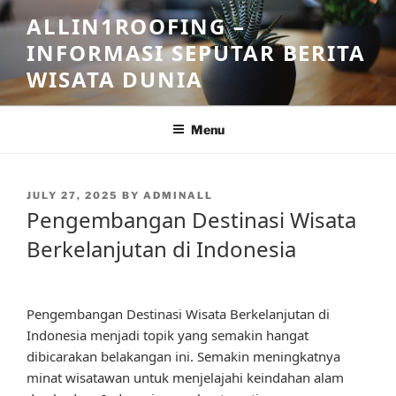
Skip
ALLIN1ROOFING –
to
INFORMASI SEPUTAR BERITA
content
WISATA DUNIA
Menu
POSTED
JULY 27, 2025
BY
ADMINALL
ON
Pengembangan Destinasi Wisata
Berkelanjutan di Indonesia
Pengembangan Destinasi Wisata Berkelanjutan di
Indonesia menjadi topik yang semakin hangat
dibicarakan belakangan ini. Semakin meningkatnya
minat wisatawan untuk menjelajahi keindahan alam