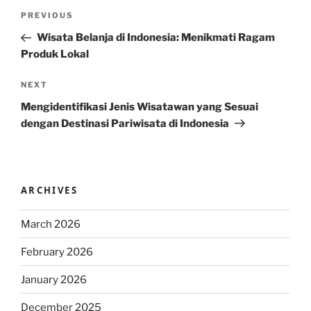
Post
Previous
PREVIOUS
navigation
Post
Wisata Belanja di Indonesia: Menikmati Ragam
Produk Lokal
Next
NEXT
Post
Mengidentifikasi Jenis Wisatawan yang Sesuai
dengan Destinasi Pariwisata di Indonesia
ARCHIVES
March 2026
February 2026
January 2026
December 2025