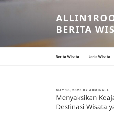
Skip
to
ALLIN1ROO
content
BERITA WI
Berita Wisata
Jenis Wisata
POSTED
MAY 16, 2025
BY
ADMINALL
ON
Menyaksikan Keaj
Destinasi Wisata