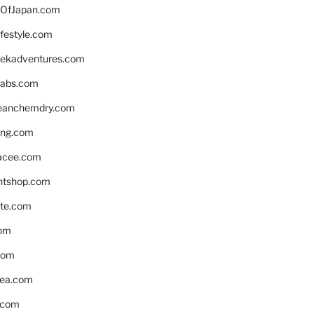
OfJapan.com
ifestyle.com
eekadventures.com
labs.com
leanchemdry.com
ing.com
acee.com
ntshop.com
te.com
om
com
ea.com
.com