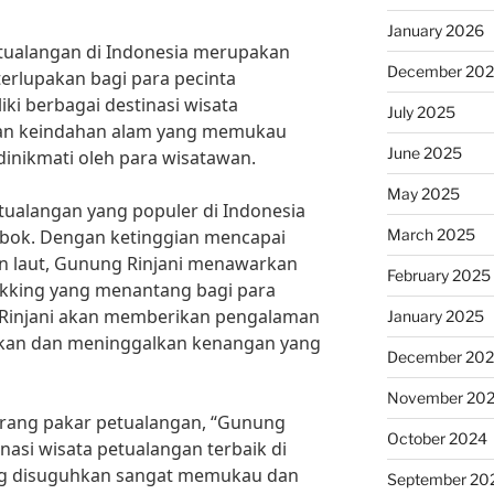
January 2026
etualangan di Indonesia merupakan
December 20
erlupakan bagi para pecinta
ki berbagai destinasi wisata
July 2025
an keindahan alam yang memukau
June 2025
 dinikmati oleh para wisatawan.
May 2025
etualangan yang populer di Indonesia
March 2025
mbok. Dengan ketinggian mencapai
an laut, Gunung Rinjani menawarkan
February 2025
kking yang menantang bagi para
 Rinjani akan memberikan pengalaman
January 2025
akan dan meninggalkan kenangan yang
December 20
November 20
rang pakar petualangan, “Gunung
October 2024
inasi wisata petualangan terbaik di
g disuguhkan sangat memukau dan
September 20