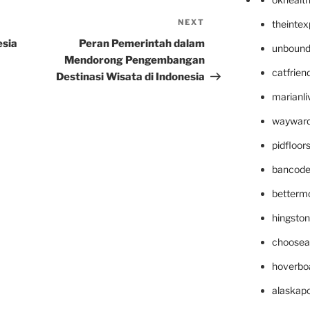
NEXT
Next
theinte
Post
esia
Peran Pemerintah dalam
unbound
Mendorong Pengembangan
catfrien
Destinasi Wisata di Indonesia
marianli
wayward
pidfloo
bancode
betterm
hingsto
choosea
hoverbo
alaskapo