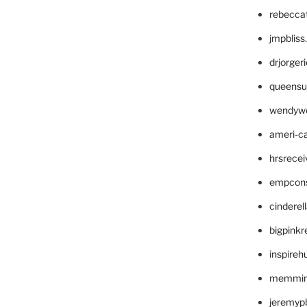
rebecca
jmpblis
drjorger
queensu
wendyw
ameri-
hrsrece
empcon
cinderel
bigpinkr
inspireh
memming
jeremyp