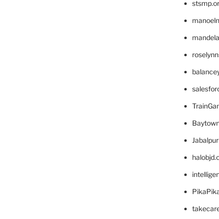
stsmp.o
manoel
mandelae
roselyn
balance
salesfo
TrainG
Baytown
Jabalpu
halobjd
intellig
PikaPik
takecar