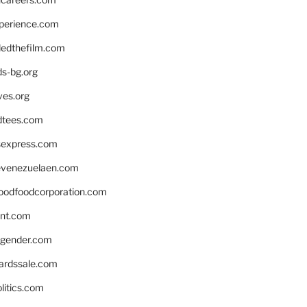
xperience.com
edthefilm.com
ds-bg.org
ves.org
tees.com
rsexpress.com
venezuelaen.com
oodfoodcorporation.com
nnt.com
gender.com
ardssale.com
litics.com