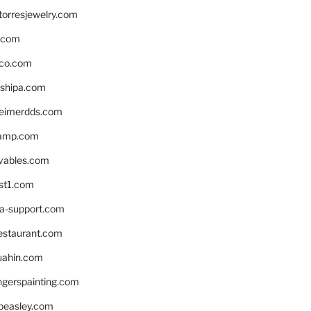
torresjewelry.com
s.com
ico.com
shipa.com
eimerdds.com
camp.com
ivables.com
st1.com
la-support.com
estaurant.com
uahin.com
erspainting.com
beasley.com