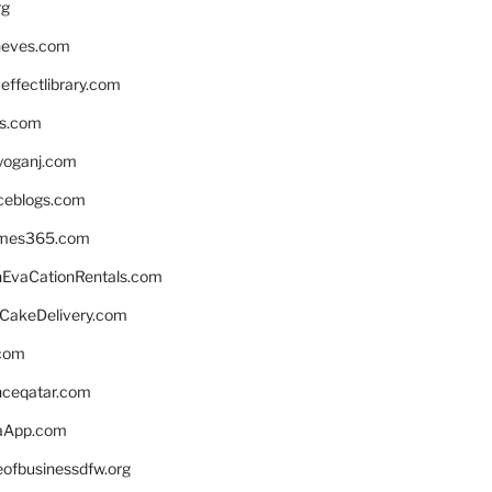
rg
neves.com
ffectlibrary.com
ns.com
yoganj.com
rceblogs.com
ames365.com
EvaCationRentals.com
rCakeDelivery.com
.com
enceqatar.com
aApp.com
eofbusinessdfw.org