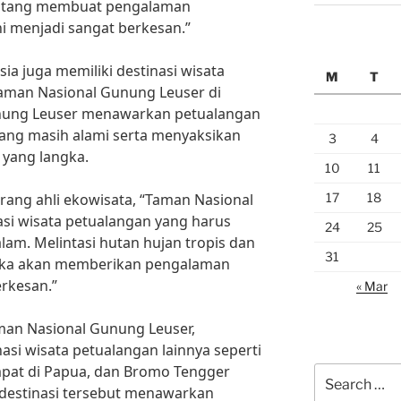
nantang membuat pengalaman
i menjadi sangat berkesan.”
sia juga memiliki destinasi wisata
M
T
Taman Nasional Gunung Leuser di
nung Leuser menawarkan petualangan
 yang masih alami serta menyaksikan
3
4
 yang langka.
10
11
17
18
rang ahli ekowisata, “Taman Nasional
si wisata petualangan yang harus
24
25
alam. Melintasi hutan hujan tropis dan
31
ngka akan memberikan pengalaman
rkesan.”
« Mar
man Nasional Gunung Leuser,
nasi wisata petualangan lainnya seperti
Ampat di Papua, dan Bromo Tengger
Search
 destinasi tersebut menawarkan
for: