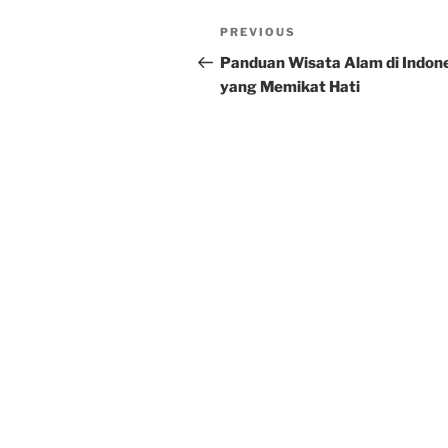
Post
Previous
PREVIOUS
navigation
Post
Panduan Wisata Alam di Indon
yang Memikat Hati