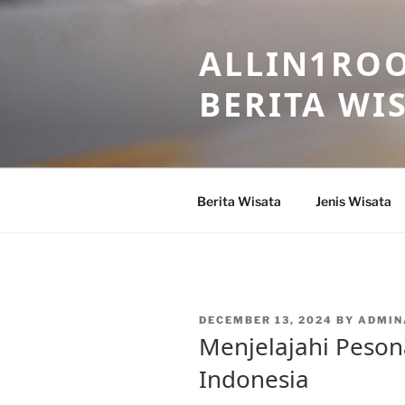
Skip
to
ALLIN1ROO
content
BERITA WI
Berita Wisata
Jenis Wisata
POSTED
DECEMBER 13, 2024
BY
ADMIN
ON
Menjelajahi Peson
Indonesia