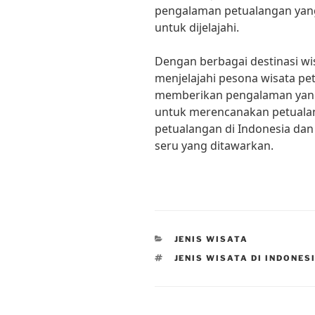
pengalaman petualangan yan
untuk dijelajahi.
Dengan berbagai destinasi w
menjelajahi pesona wisata pe
memberikan pengalaman yang t
untuk merencanakan petualan
petualangan di Indonesia dan 
seru yang ditawarkan.
CATEGORIES
JENIS WISATA
TAGS
JENIS WISATA DI INDONES