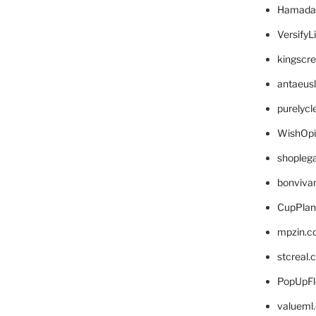
Hamada
VersifyL
kingscr
antaeus
purelyc
WishOp
shopleg
bonviva
CupPlan
mpzin.c
stcreal.
PopUpFl
valueml