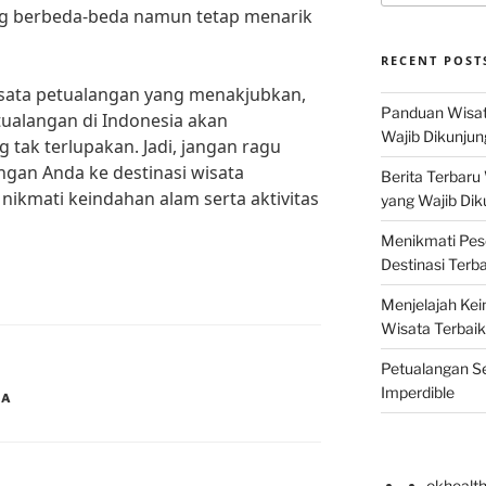
g berbeda-beda namun tetap menarik
RECENT POST
isata petualangan yang menakjubkan,
Panduan Wisat
tualangan di Indonesia akan
Wajib Dikunjun
ak terlupakan. Jadi, jangan ragu
gan Anda ke destinasi wisata
Berita Terbaru
nikmati keindahan alam serta aktivitas
yang Wajib Dik
Menikmati Pes
Destinasi Terb
Menjelajah Kei
Wisata Terbaik
Petualangan Se
Imperdible
IA
okhealt