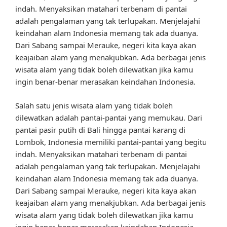
indah. Menyaksikan matahari terbenam di pantai
adalah pengalaman yang tak terlupakan. Menjelajahi
keindahan alam Indonesia memang tak ada duanya.
Dari Sabang sampai Merauke, negeri kita kaya akan
keajaiban alam yang menakjubkan. Ada berbagai jenis
wisata alam yang tidak boleh dilewatkan jika kamu
ingin benar-benar merasakan keindahan Indonesia.
Salah satu jenis wisata alam yang tidak boleh
dilewatkan adalah pantai-pantai yang memukau. Dari
pantai pasir putih di Bali hingga pantai karang di
Lombok, Indonesia memiliki pantai-pantai yang begitu
indah. Menyaksikan matahari terbenam di pantai
adalah pengalaman yang tak terlupakan. Menjelajahi
keindahan alam Indonesia memang tak ada duanya.
Dari Sabang sampai Merauke, negeri kita kaya akan
keajaiban alam yang menakjubkan. Ada berbagai jenis
wisata alam yang tidak boleh dilewatkan jika kamu
ingin benar-benar merasakan keindahan Indonesia.