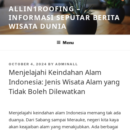
Skip
ALLIN1ROOFING –
to
INFORMASI SEPUTAR BERITA
content
WISATA DUNIA
Menu
POSTED
OCTOBER 4, 2024
BY
ADMINALL
ON
Menjelajahi Keindahan Alam
Indonesia: Jenis Wisata Alam yang
Tidak Boleh Dilewatkan
Menjelajahi keindahan alam Indonesia memang tak ada
duanya. Dari Sabang sampai Merauke, negeri kita kaya
akan keajaiban alam yang menakjubkan. Ada berbagai