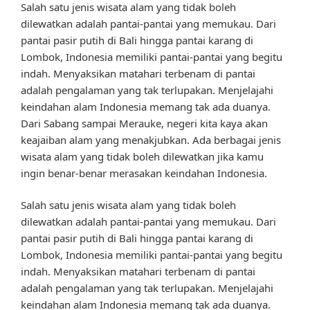
Salah satu jenis wisata alam yang tidak boleh
dilewatkan adalah pantai-pantai yang memukau. Dari
pantai pasir putih di Bali hingga pantai karang di
Lombok, Indonesia memiliki pantai-pantai yang begitu
indah. Menyaksikan matahari terbenam di pantai
adalah pengalaman yang tak terlupakan. Menjelajahi
keindahan alam Indonesia memang tak ada duanya.
Dari Sabang sampai Merauke, negeri kita kaya akan
keajaiban alam yang menakjubkan. Ada berbagai jenis
wisata alam yang tidak boleh dilewatkan jika kamu
ingin benar-benar merasakan keindahan Indonesia.
Salah satu jenis wisata alam yang tidak boleh
dilewatkan adalah pantai-pantai yang memukau. Dari
pantai pasir putih di Bali hingga pantai karang di
Lombok, Indonesia memiliki pantai-pantai yang begitu
indah. Menyaksikan matahari terbenam di pantai
adalah pengalaman yang tak terlupakan. Menjelajahi
keindahan alam Indonesia memang tak ada duanya.