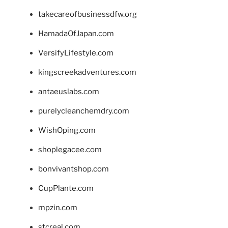
takecareofbusinessdfw.org
HamadaOfJapan.com
VersifyLifestyle.com
kingscreekadventures.com
antaeuslabs.com
purelycleanchemdry.com
WishOping.com
shoplegacee.com
bonvivantshop.com
CupPlante.com
mpzin.com
stcreal.com