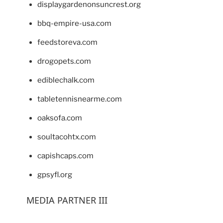
displaygardenonsuncrest.org
bbq-empire-usa.com
feedstoreva.com
drogopets.com
ediblechalk.com
tabletennisnearme.com
oaksofa.com
soultacohtx.com
capishcaps.com
gpsyfl.org
MEDIA PARTNER III