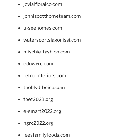
jovialfloralco.com
johnlscotthometeam.com
u-seehomes.com
watersportslagonissi.com
mischieffashion.com
eduwyre.com
retro-interiors.com
theblvd-boise.com
fpet2023.org
e-smart2022.org
ngrc2022.org
leesfamilyfoods.com