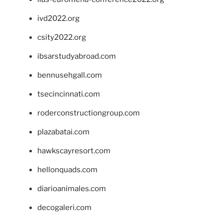
ivd2022.org
csity2022.org
ibsarstudyabroad.com
bennusehgall.com
tsecincinnati.com
roderconstructiongroup.com
plazabatai.com
hawkscayresort.com
hellonquads.com
diarioanimales.com
decogaleri.com