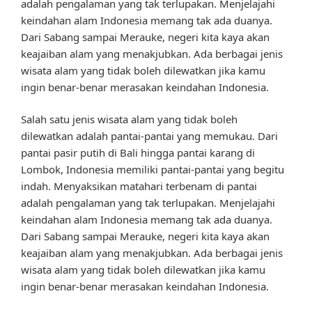
adalah pengalaman yang tak terlupakan. Menjelajahi
keindahan alam Indonesia memang tak ada duanya.
Dari Sabang sampai Merauke, negeri kita kaya akan
keajaiban alam yang menakjubkan. Ada berbagai jenis
wisata alam yang tidak boleh dilewatkan jika kamu
ingin benar-benar merasakan keindahan Indonesia.
Salah satu jenis wisata alam yang tidak boleh
dilewatkan adalah pantai-pantai yang memukau. Dari
pantai pasir putih di Bali hingga pantai karang di
Lombok, Indonesia memiliki pantai-pantai yang begitu
indah. Menyaksikan matahari terbenam di pantai
adalah pengalaman yang tak terlupakan. Menjelajahi
keindahan alam Indonesia memang tak ada duanya.
Dari Sabang sampai Merauke, negeri kita kaya akan
keajaiban alam yang menakjubkan. Ada berbagai jenis
wisata alam yang tidak boleh dilewatkan jika kamu
ingin benar-benar merasakan keindahan Indonesia.