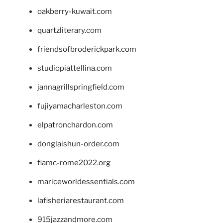
oakberry-kuwait.com
quartzliterary.com
friendsofbroderickpark.com
studiopiattellina.com
jannagrillspringfield.com
fujiyamacharleston.com
elpatronchardon.com
donglaishun-order.com
fiamc-rome2022.org
mariceworldessentials.com
lafisheriarestaurant.com
915jazzandmore.com