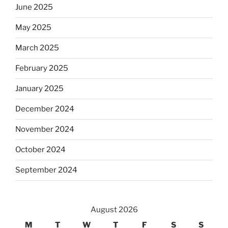
June 2025
May 2025
March 2025
February 2025
January 2025
December 2024
November 2024
October 2024
September 2024
August 2026
M
T
W
T
F
S
S