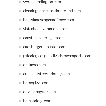
vwrepairarlington.com
cleaningservicebaltimore-md.com
beckslandscapeandfence.com
vistaaltadelveramendi.com
coastlinecateringnc.com
cuesburgershouston.com
psicologiaespecializadaencampeche.com
dmtacos.com
crescentstreetprinting.com
hornopizza.com
driveadragster.com
hematologa.com