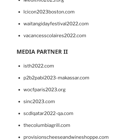
MedItRio2023.org
lcicon2023boston.com
waitangidayfestival2022.com
vacancesscolaires2022.com
MEDIA PARTNER II
isth2022.com
p2b2pabi2023-makassar.com
wocfparis2023.org
sinc2023.com
scdlqatar2022-qa.com
thecolumbiagrill.com
provisionscheeseandwineshoppe.com