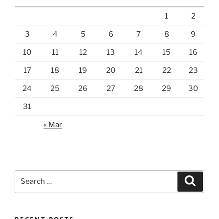
1
2
3
4
5
6
7
8
9
10
11
12
13
14
15
16
17
18
19
20
21
22
23
24
25
26
27
28
29
30
31
« Mar
Search
Search
for: