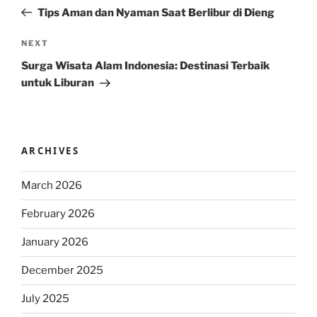
navigation
Post
Tips Aman dan Nyaman Saat Berlibur di Dieng
Next
NEXT
Post
Surga Wisata Alam Indonesia: Destinasi Terbaik
untuk Liburan
ARCHIVES
March 2026
February 2026
January 2026
December 2025
July 2025