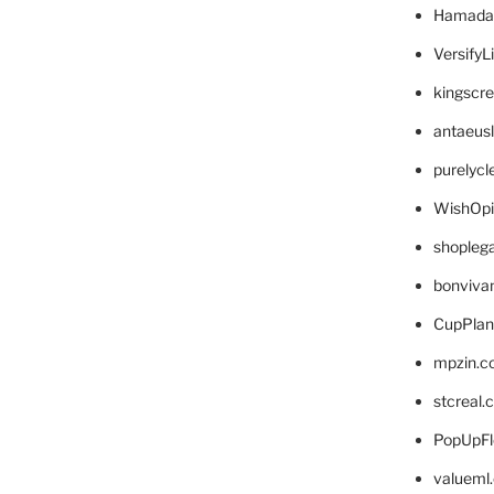
Hamada
VersifyL
kingscr
antaeus
purelyc
WishOp
shopleg
bonviva
CupPlan
mpzin.c
stcreal.
PopUpFl
valueml