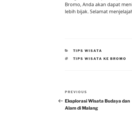
Bromo, Anda akan dapat men
lebih bijak. Selamat menjelaja
CATEGORIES
TIPS WISATA
TAGS
TIPS WISATA KE BROMO
Post
Previous
PREVIOUS
navigation
Post
Eksplorasi Wisata Budaya dan
Alam di Malang