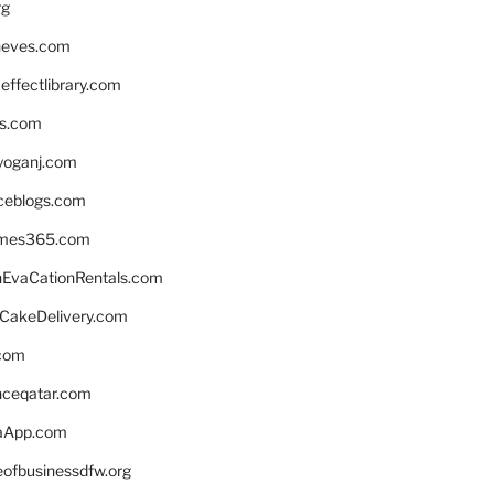
rg
neves.com
ffectlibrary.com
ns.com
yoganj.com
rceblogs.com
ames365.com
EvaCationRentals.com
rCakeDelivery.com
.com
enceqatar.com
aApp.com
eofbusinessdfw.org