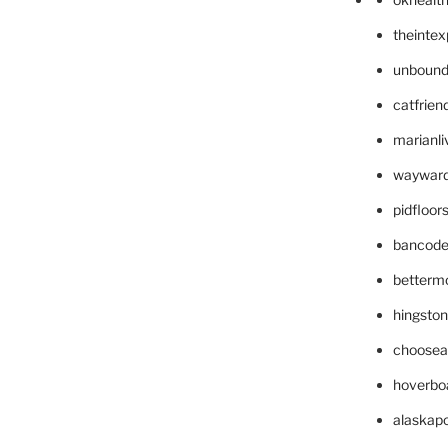
theinte
unbound
catfrien
marianli
wayward
pidfloo
bancode
betterm
hingsto
choosea
hoverbo
alaskapo