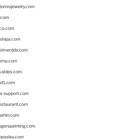
torresjewelry.com
s.com
ico.com
shipa.com
eimerdds.com
camp.com
ivables.com
st1.com
la-support.com
estaurant.com
uahin.com
erspainting.com
beasley.com