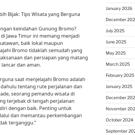
January 2026
ih Bijak: Tips Wisata yang Berguna
December 20
dengan keindahan Gunung Bromo?
July 2025
k di Jawa Timur ini memang menjadi
June 2025
isatawan, baik lokal maupun
ajahi Bromo tidaklah semudah yang
May 2025
ijaksanaan dan persiapan yang matang
March 2025
n lancar dan aman.
February 2025
erguna saat menjelajahi Bromo adalah
 dahulu tentang rute perjalanan dan
January 2025
Made, seorang pemandu wisata di
December 20
g terjebak di tengah perjalanan
iri dengan baik. Penting untuk
November 20
dilalui dan memantau perkembangan
October 2024
idak terganggu.”
September 20