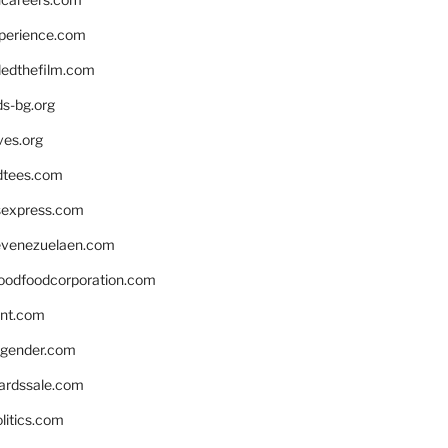
xperience.com
edthefilm.com
ds-bg.org
ves.org
tees.com
rsexpress.com
venezuelaen.com
oodfoodcorporation.com
nnt.com
gender.com
ardssale.com
litics.com