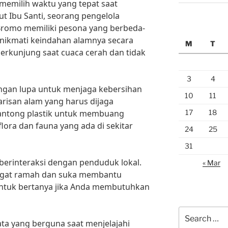
k memilih waktu yang tepat saat
 Ibu Santi, seorang pengelola
Bromo memiliki pesona yang berbeda-
nikmati keindahan alamnya secara
M
T
erkunjung saat cuaca cerah dan tidak
3
4
angan lupa untuk menjaga kebersihan
10
11
risan alam yang harus dijaga
17
18
kantong plastik untuk membuang
ora dan fauna yang ada di sekitar
24
25
31
m berinteraksi dengan penduduk lokal.
« Mar
ngat ramah dan suka membantu
ntuk bertanya jika Anda membutuhkan
Search
ta yang berguna saat menjelajahi
for: