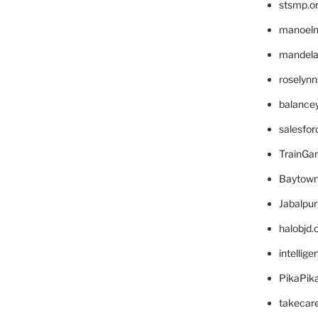
stsmp.o
manoel
mandelae
roselyn
balance
salesfo
TrainG
Baytown
Jabalpu
halobjd
intellig
PikaPik
takecar