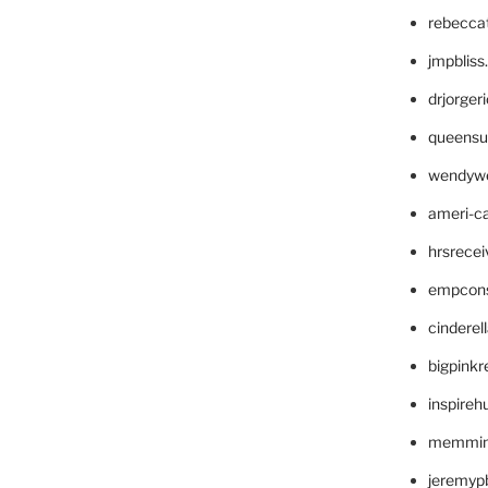
rebecca
jmpblis
drjorger
queensu
wendyw
ameri-
hrsrece
empcon
cinderel
bigpinkr
inspireh
memming
jeremyp