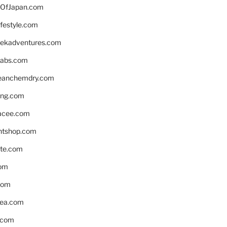
OfJapan.com
ifestyle.com
eekadventures.com
labs.com
leanchemdry.com
ing.com
acee.com
ntshop.com
te.com
om
com
ea.com
.com