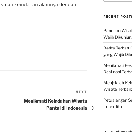
ikmati keindahan alamnya dengan
h!
RECENT POST
Panduan Wisat
Wajib Dikunjun
Berita Terbaru
yang Wajib Dik
Menikmati Pes
Destinasi Terb
Menjelajah Kei
Wisata Terbaik
NEXT
Next
Post
Petualangan Se
Menikmati Keindahan Wisata
Imperdible
Pantai di Indonesia
okhealt