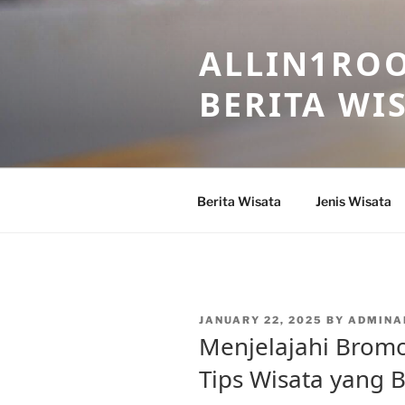
Skip
to
ALLIN1ROO
content
BERITA WI
Berita Wisata
Jenis Wisata
POSTED
JANUARY 22, 2025
BY
ADMINA
ON
Menjelajahi Bromo
Tips Wisata yang 