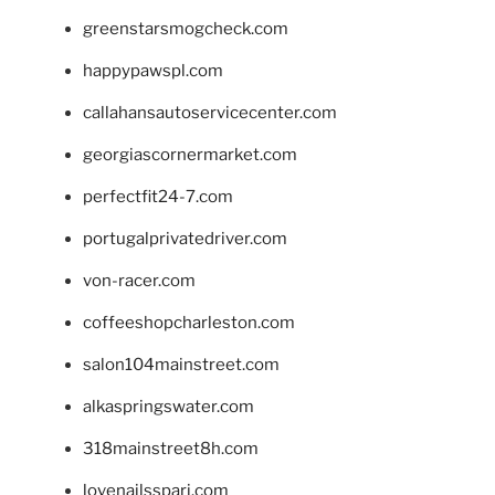
greenstarsmogcheck.com
happypawspl.com
callahansautoservicecenter.com
georgiascornermarket.com
perfectfit24-7.com
portugalprivatedriver.com
von-racer.com
coffeeshopcharleston.com
salon104mainstreet.com
alkaspringswater.com
318mainstreet8h.com
lovenailsspari.com