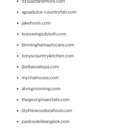
915jazzandmore.com
aguadulce-countryfair.com
jakehovis.com
bosswingsduluth.com
birminghamautocare.com
tonyscountrykitchen.com
jbellasnailspa.com
mychaihouse.com
alvisgrooming.com
thegeorginaestate.com
blythewoodseafood.com
paolosdelibangkok.com