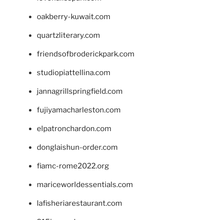
oakberry-kuwait.com
quartzliterary.com
friendsofbroderickpark.com
studiopiattellina.com
jannagrillspringfield.com
fujiyamacharleston.com
elpatronchardon.com
donglaishun-order.com
fiamc-rome2022.org
mariceworldessentials.com
lafisheriarestaurant.com