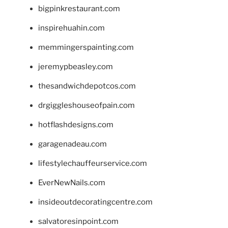
bigpinkrestaurant.com
inspirehuahin.com
memmingerspainting.com
jeremypbeasley.com
thesandwichdepotcos.com
drgiggleshouseofpain.com
hotflashdesigns.com
garagenadeau.com
lifestylechauffeurservice.com
EverNewNails.com
insideoutdecoratingcentre.com
salvatoresinpoint.com