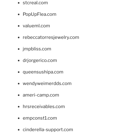
stcreal.com
PopUpFlea.com
valueml.com
rebeccatorresjewelry.com
jmpbliss.com
drjorgerico.com
queensushipa.com
wendyweimerdds.com
ameri-camp.com
hrsreceivables.com
empconst1.com
cinderella-support.com