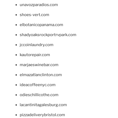
unavozparadios.com
shoes-vert.com
elbotanicopanama.com
shadyoaksrockportrvpark.com
jccoinlaundry.com
kautorepair.com
marjaeswinebar.com
elmazatlanclinton.com
ideacoffeenyc.com
odieschillicothe.com
lacantinitagalesburg.com
pizzadeliverybristol.com