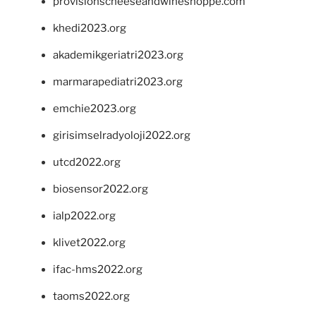
provisionscheeseandwineshoppe.com
khedi2023.org
akademikgeriatri2023.org
marmarapediatri2023.org
emchie2023.org
girisimselradyoloji2022.org
utcd2022.org
biosensor2022.org
ialp2022.org
klivet2022.org
ifac-hms2022.org
taoms2022.org