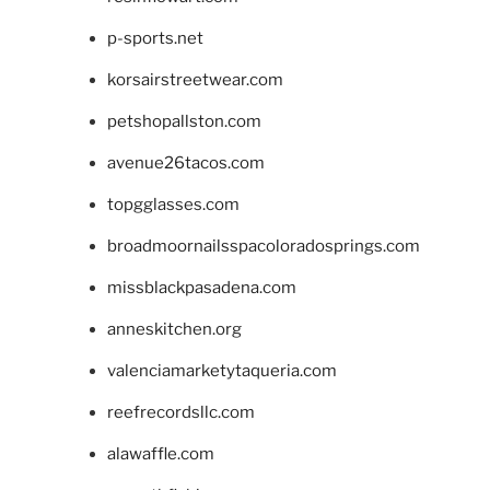
p-sports.net
korsairstreetwear.com
petshopallston.com
avenue26tacos.com
topgglasses.com
broadmoornailsspacoloradosprings.com
missblackpasadena.com
anneskitchen.org
valenciamarketytaqueria.com
reefrecordsllc.com
alawaffle.com