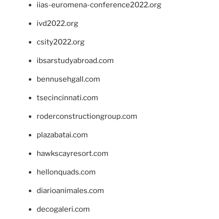
iias-euromena-conference2022.org
ivd2022.org
csity2022.org
ibsarstudyabroad.com
bennusehgall.com
tsecincinnati.com
roderconstructiongroup.com
plazabatai.com
hawkscayresort.com
hellonquads.com
diarioanimales.com
decogaleri.com