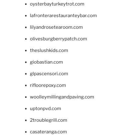
oysterbayturkeytrot.com
lafronterarestauranteybar.com
lilyandrosetearoom.com
olivesburgberrypatch.com
theslushkids.com
giobastian.com
glpascensori.com
rifloorepoxy.com
woolleymillingandpaving.com
uptonpvd.com
2troublegrill.com
casateranga.com