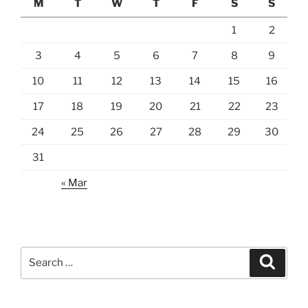
M
T
W
T
F
S
S
1
2
3
4
5
6
7
8
9
10
11
12
13
14
15
16
17
18
19
20
21
22
23
24
25
26
27
28
29
30
31
« Mar
Search
Search
for: