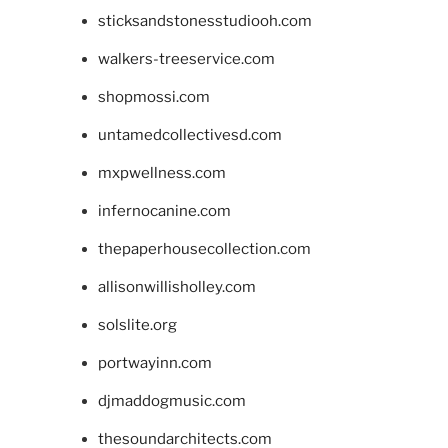
sticksandstonesstudiooh.com
walkers-treeservice.com
shopmossi.com
untamedcollectivesd.com
mxpwellness.com
infernocanine.com
thepaperhousecollection.com
allisonwillisholley.com
solslite.org
portwayinn.com
djmaddogmusic.com
thesoundarchitects.com