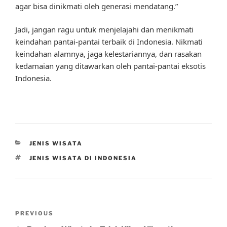
agar bisa dinikmati oleh generasi mendatang.”
Jadi, jangan ragu untuk menjelajahi dan menikmati
keindahan pantai-pantai terbaik di Indonesia. Nikmati
keindahan alamnya, jaga kelestariannya, dan rasakan
kedamaian yang ditawarkan oleh pantai-pantai eksotis
Indonesia.
CATEGORIES
JENIS WISATA
TAGS
JENIS WISATA DI INDONESIA
Post
Previous
PREVIOUS
navigation
Post