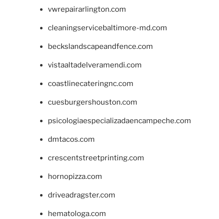
vwrepairarlington.com
cleaningservicebaltimore-md.com
beckslandscapeandfence.com
vistaaltadelveramendi.com
coastlinecateringnc.com
cuesburgershouston.com
psicologiaespecializadaencampeche.com
dmtacos.com
crescentstreetprinting.com
hornopizza.com
driveadragster.com
hematologa.com