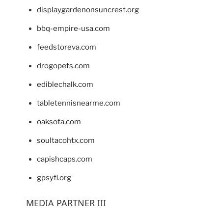
displaygardenonsuncrest.org
bbq-empire-usa.com
feedstoreva.com
drogopets.com
ediblechalk.com
tabletennisnearme.com
oaksofa.com
soultacohtx.com
capishcaps.com
gpsyfl.org
MEDIA PARTNER III