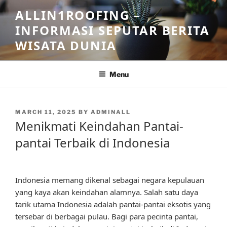
Skip
ALLIN1ROOFING –
to
INFORMASI SEPUTAR BERITA
content
WISATA DUNIA
Menu
POSTED
MARCH 11, 2025
BY
ADMINALL
ON
Menikmati Keindahan Pantai-
pantai Terbaik di Indonesia
Indonesia memang dikenal sebagai negara kepulauan
yang kaya akan keindahan alamnya. Salah satu daya
tarik utama Indonesia adalah pantai-pantai eksotis yang
tersebar di berbagai pulau. Bagi para pecinta pantai,