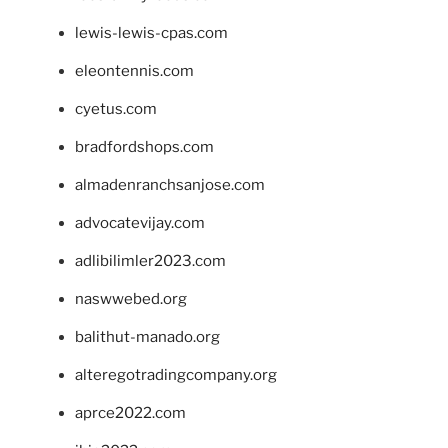
lewis-lewis-cpas.com
eleontennis.com
cyetus.com
bradfordshops.com
almadenranchsanjose.com
advocatevijay.com
adlibilimler2023.com
naswwebed.org
balithut-manado.org
alteregotradingcompany.org
aprce2022.com