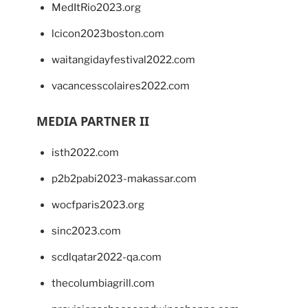
MedItRio2023.org
lcicon2023boston.com
waitangidayfestival2022.com
vacancesscolaires2022.com
MEDIA PARTNER II
isth2022.com
p2b2pabi2023-makassar.com
wocfparis2023.org
sinc2023.com
scdlqatar2022-qa.com
thecolumbiagrill.com