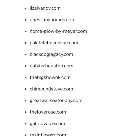
lizaivanov.com
guesttinyhomes.com
home-plow-by-meyer.com
palatelatincuisine.com
blackdoglegacy.com
eatvivahouston.com
thebigshowok.com
chimeandstave.com
greatwallseafoodny.com
theloverose.com
gabriovoice.com
resinflowart.com