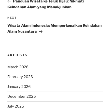
Panduan Wisata ke Teluk Hijau: Nikmati
Keindahan Alam yang Menakjubkan
Next
NEXT
Post
Wisata Alam Indonesia: Memperkenalkan Keindahan
Alam Nusantara
ARCHIVES
March 2026
February 2026
January 2026
December 2025
July 2025