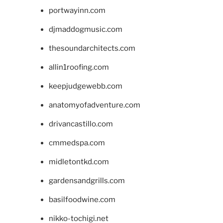
portwayinn.com
djmaddogmusic.com
thesoundarchitects.com
allin1roofing.com
keepjudgewebb.com
anatomyofadventure.com
drivancastillo.com
cmmedspa.com
midletontkd.com
gardensandgrills.com
basilfoodwine.com
nikko-tochigi.net