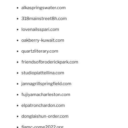
alkaspringswater.com
318mainstreet8h.com
lovenailsspari.com
oakberry-kuwait.com
quartzliterary.com
friendsofbroderickpark.com
studiopiattellina.com
jannagrillspringfield.com
fujiyamacharleston.com
elpatronchardon.com
donglaishun-order.com
fiamc-rome2022.org