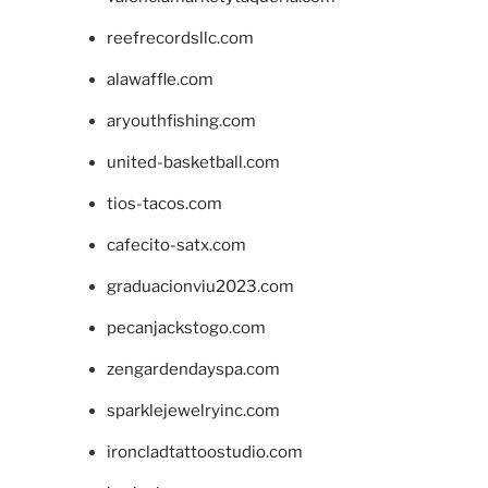
reefrecordsllc.com
alawaffle.com
aryouthfishing.com
united-basketball.com
tios-tacos.com
cafecito-satx.com
graduacionviu2023.com
pecanjackstogo.com
zengardendayspa.com
sparklejewelryinc.com
ironcladtattoostudio.com