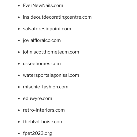
EverNewNails.com
insideoutdecoratingcentre.com
salvatoresinpoint.com
jovialfloralco.com
johnlscotthometeam.com
u-seehomes.com
watersportslagonissi.com
mischieffashion.com
eduwyre.com
retro-interiors.com
theblvd-boise.com
fpet2023.org