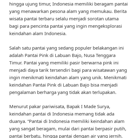
hingga ujung timur, Indonesia memiliki beragam pantai
yang menawarkan pesona alam yang memukau. Berita
wisata pantai terbaru selalu menjadi sorotan utama
bagi para pencinta pantai yang ingin mengeksplorasi
keindahan alam Indonesia.
Salah satu pantai yang sedang populer belakangan ini
adalah Pantai Pink di Labuan Bajo, Nusa Tenggara
Timur. Pantai yang memiliki pasir berwarna pink ini
menjadi daya tarik tersendiri bagi para wisatawan yang
ingin menikmati keindahan alam yang unik. Menikmati
keindahan Pantai Pink di Labuan Bajo bisa menjadi
pengalaman berharga yang tidak akan terlupakan.
Menurut pakar pariwisata, Bapak I Made Surya,
keindahan pantai di Indonesia memang tidak ada
duanya. “Pantai di Indonesia memiliki keindahan alam
yang sangat beragam, mulai dari pantai berpasir putih,
pantai berbatu, hingga pantai dengan air yang jernih.