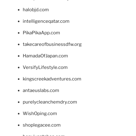
halobjd.com
intelligenceqatar.com
PikaPikaApp.com
takecareofbusinessdfw.org
HamadaOfJapan.com
VersifyLifestyle.com
kingscreekadventures.com
antaeuslabs.com
purelycleanchemdry.com
WishOping.com
shoplegacee.com