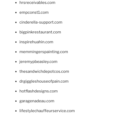
hrsreceivables.com
empconst1.com
cinderella-support.com
bigpinkrestaurant.com
inspirehuahin.com
memmingerspainting.com
jeremypbeasley.com
thesandwichdepotcos.com
drgiggleshouseofpain.com
hotflashdesigns.com
garagenadeau.com
lifestylechauffeurservice.com