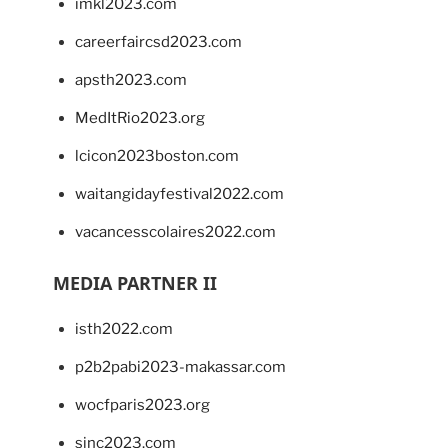
imkl2023.com
careerfaircsd2023.com
apsth2023.com
MedItRio2023.org
lcicon2023boston.com
waitangidayfestival2022.com
vacancesscolaires2022.com
MEDIA PARTNER II
isth2022.com
p2b2pabi2023-makassar.com
wocfparis2023.org
sinc2023.com