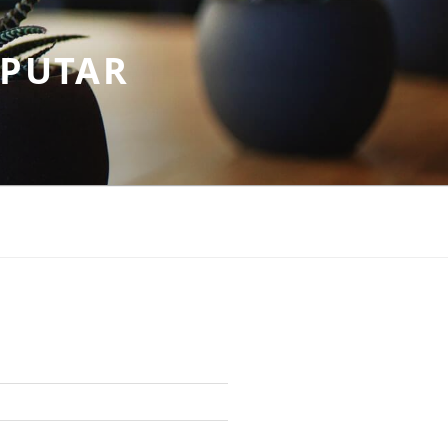
EPUTAR