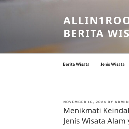
Skip
to
ALLIN1ROO
content
BERITA WI
Berita Wisata
Jenis Wisata
POSTED
NOVEMBER 16, 2024
BY
ADMIN
ON
Menikmati Keinda
Jenis Wisata Alam