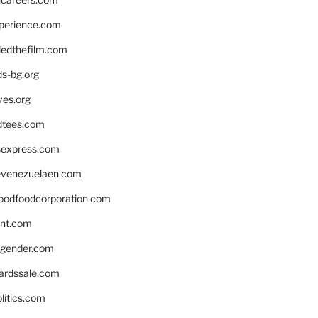
xperience.com
edthefilm.com
ds-bg.org
ves.org
tees.com
rsexpress.com
venezuelaen.com
oodfoodcorporation.com
nnt.com
gender.com
ardssale.com
litics.com