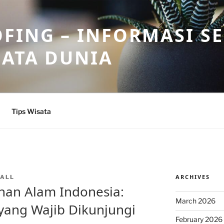
FING – INFORMASI S
SATA DUNIA
Tips Wisata
ARCHIVES
ALL
han Alam Indonesia:
March 2026
 yang Wajib Dikunjungi
February 2026