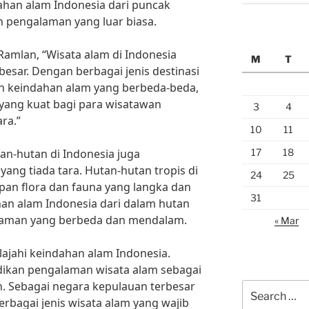
han alam Indonesia dari puncak
engalaman yang luar biasa.
 Ramlan, “Wisata alam di Indonesia
M
T
besar. Dengan berbagai jenis destinasi
n keindahan alam yang berbeda-beda,
 yang kuat bagi para wisatawan
3
4
ra.”
10
11
17
18
an-hutan di Indonesia juga
ng tiada tara. Hutan-hutan tropis di
24
25
pan flora dan fauna yang langka dan
31
han alam Indonesia dari dalam hutan
man yang berbeda dan mendalam.
« Mar
lajahi keindahan alam Indonesia.
dikan pengalaman wisata alam sebagai
. Sebagai negara kepulauan terbesar
Search
berbagai jenis wisata alam yang wajib
for: