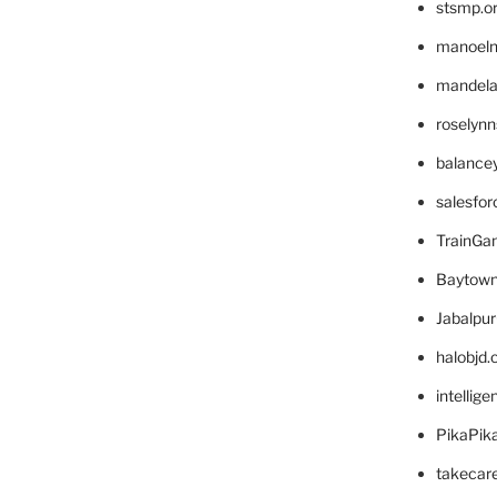
stsmp.o
manoel
mandelae
roselyn
balance
salesfo
TrainG
Baytown
Jabalpu
halobjd
intellig
PikaPik
takecar