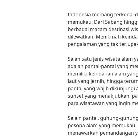
Indonesia memang terkenal 
memukau. Dari Sabang hingga
berbagai macam destinasi wi
dilewatkan. Menikmati keind
pengalaman yang tak terlupa
Salah satu jenis wisata alam y
adalah pantai-pantai yang me
memiliki keindahan alam yang l
laut yang jernih, hingga ter
pantai yang wajib dikunjungi 
sunset yang menakjubkan, pant
para wisatawan yang ingin me
Selain pantai, gunung-gunun
pesona alam yang memukau. G
menawarkan pemandangan yan