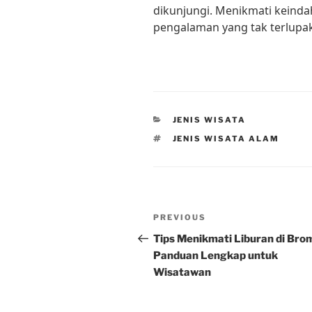
dikunjungi. Menikmati keind
pengalaman yang tak terlupa
CATEGORIES
JENIS WISATA
TAGS
JENIS WISATA ALAM
Post
Previous
PREVIOUS
navigation
Post
Tips Menikmati Liburan di Bro
Panduan Lengkap untuk
Wisatawan