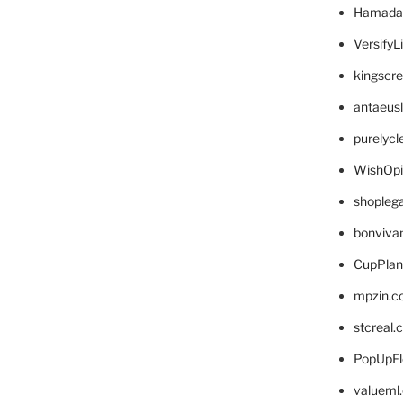
Hamada
VersifyL
kingscr
antaeus
purelyc
WishOp
shopleg
bonviva
CupPlan
mpzin.c
stcreal.
PopUpFl
valueml