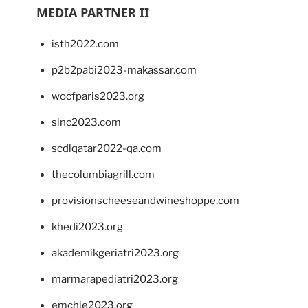
MEDIA PARTNER II
isth2022.com
p2b2pabi2023-makassar.com
wocfparis2023.org
sinc2023.com
scdlqatar2022-qa.com
thecolumbiagrill.com
provisionscheeseandwineshoppe.com
khedi2023.org
akademikgeriatri2023.org
marmarapediatri2023.org
emchie2023.org