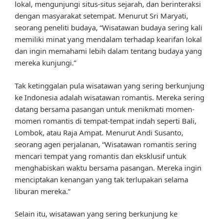
lokal, mengunjungi situs-situs sejarah, dan berinteraksi
dengan masyarakat setempat. Menurut Sri Maryati,
seorang peneliti budaya, “Wisatawan budaya sering kali
memiliki minat yang mendalam terhadap kearifan lokal
dan ingin memahami lebih dalam tentang budaya yang
mereka kunjungi.”
Tak ketinggalan pula wisatawan yang sering berkunjung
ke Indonesia adalah wisatawan romantis. Mereka sering
datang bersama pasangan untuk menikmati momen-
momen romantis di tempat-tempat indah seperti Bali,
Lombok, atau Raja Ampat. Menurut Andi Susanto,
seorang agen perjalanan, “Wisatawan romantis sering
mencari tempat yang romantis dan eksklusif untuk
menghabiskan waktu bersama pasangan. Mereka ingin
menciptakan kenangan yang tak terlupakan selama
liburan mereka.”
Selain itu, wisatawan yang sering berkunjung ke