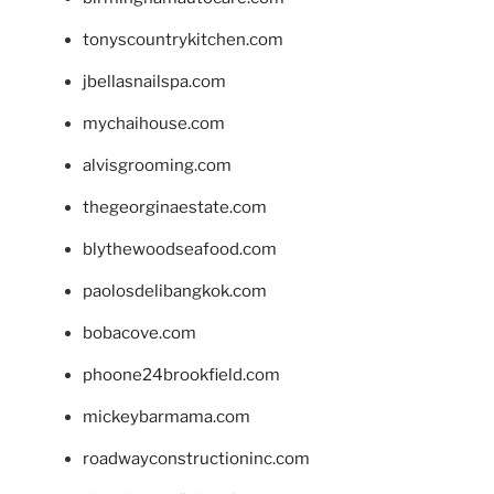
tonyscountrykitchen.com
jbellasnailspa.com
mychaihouse.com
alvisgrooming.com
thegeorginaestate.com
blythewoodseafood.com
paolosdelibangkok.com
bobacove.com
phoone24brookfield.com
mickeybarmama.com
roadwayconstructioninc.com