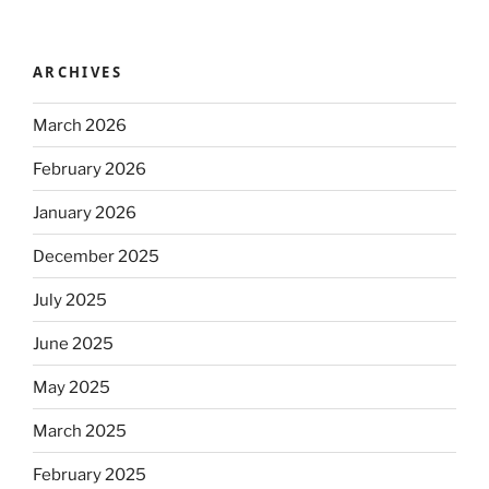
ARCHIVES
March 2026
February 2026
January 2026
December 2025
July 2025
June 2025
May 2025
March 2025
February 2025