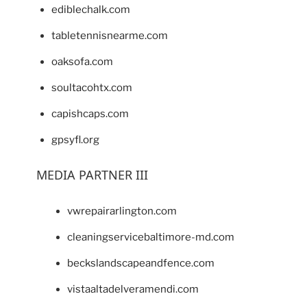
ediblechalk.com
tabletennisnearme.com
oaksofa.com
soultacohtx.com
capishcaps.com
gpsyfl.org
MEDIA PARTNER III
vwrepairarlington.com
cleaningservicebaltimore-md.com
beckslandscapeandfence.com
vistaaltadelveramendi.com