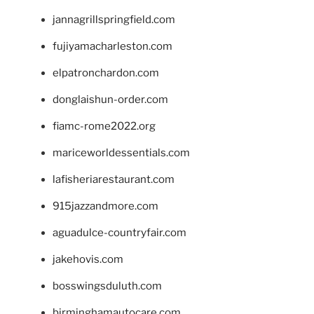
jannagrillspringfield.com
fujiyamacharleston.com
elpatronchardon.com
donglaishun-order.com
fiamc-rome2022.org
mariceworldessentials.com
lafisheriarestaurant.com
915jazzandmore.com
aguadulce-countryfair.com
jakehovis.com
bosswingsduluth.com
birminghamautocare.com