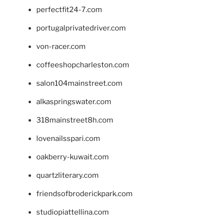
perfectfit24-7.com
portugalprivatedriver.com
von-racer.com
coffeeshopcharleston.com
salon104mainstreet.com
alkaspringswater.com
318mainstreet8h.com
lovenailsspari.com
oakberry-kuwait.com
quartzliterary.com
friendsofbroderickpark.com
studiopiattellina.com