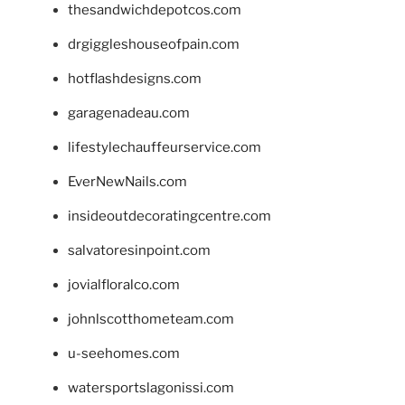
thesandwichdepotcos.com
drgiggleshouseofpain.com
hotflashdesigns.com
garagenadeau.com
lifestylechauffeurservice.com
EverNewNails.com
insideoutdecoratingcentre.com
salvatoresinpoint.com
jovialfloralco.com
johnlscotthometeam.com
u-seehomes.com
watersportslagonissi.com