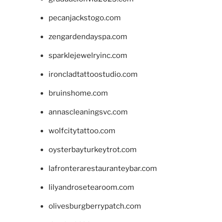
pecanjackstogo.com
zengardendayspa.com
sparklejewelryinc.com
ironcladtattoostudio.com
bruinshome.com
annascleaningsvc.com
wolfcitytattoo.com
oysterbayturkeytrot.com
lafronterarestauranteybar.com
lilyandrosetearoom.com
olivesburgberrypatch.com