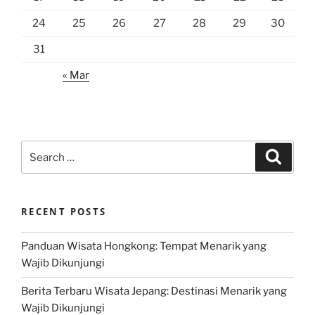
24
25
26
27
28
29
30
31
« Mar
Search
Search
for:
RECENT POSTS
Panduan Wisata Hongkong: Tempat Menarik yang
Wajib Dikunjungi
Berita Terbaru Wisata Jepang: Destinasi Menarik yang
Wajib Dikunjungi