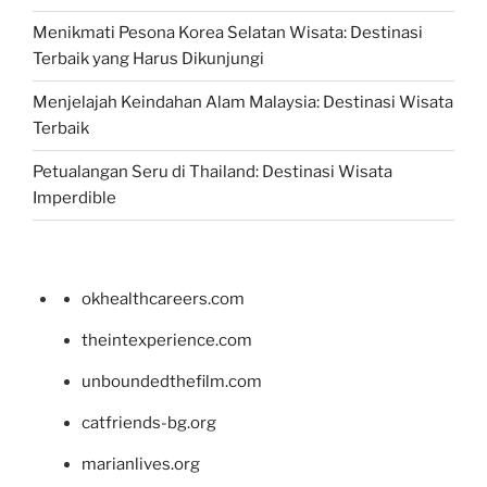
Menikmati Pesona Korea Selatan Wisata: Destinasi
Terbaik yang Harus Dikunjungi
Menjelajah Keindahan Alam Malaysia: Destinasi Wisata
Terbaik
Petualangan Seru di Thailand: Destinasi Wisata
Imperdible
okhealthcareers.com
theintexperience.com
unboundedthefilm.com
catfriends-bg.org
marianlives.org