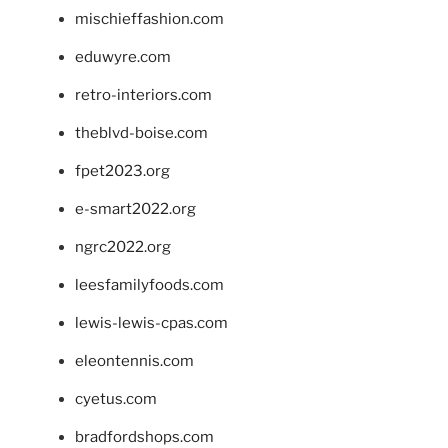
mischieffashion.com
eduwyre.com
retro-interiors.com
theblvd-boise.com
fpet2023.org
e-smart2022.org
ngrc2022.org
leesfamilyfoods.com
lewis-lewis-cpas.com
eleontennis.com
cyetus.com
bradfordshops.com