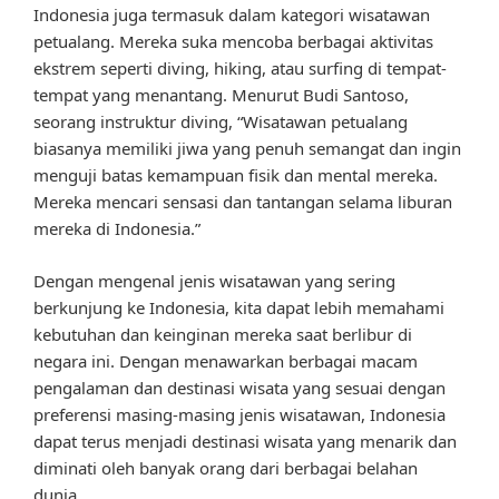
Indonesia juga termasuk dalam kategori wisatawan
petualang. Mereka suka mencoba berbagai aktivitas
ekstrem seperti diving, hiking, atau surfing di tempat-
tempat yang menantang. Menurut Budi Santoso,
seorang instruktur diving, “Wisatawan petualang
biasanya memiliki jiwa yang penuh semangat dan ingin
menguji batas kemampuan fisik dan mental mereka.
Mereka mencari sensasi dan tantangan selama liburan
mereka di Indonesia.”
Dengan mengenal jenis wisatawan yang sering
berkunjung ke Indonesia, kita dapat lebih memahami
kebutuhan dan keinginan mereka saat berlibur di
negara ini. Dengan menawarkan berbagai macam
pengalaman dan destinasi wisata yang sesuai dengan
preferensi masing-masing jenis wisatawan, Indonesia
dapat terus menjadi destinasi wisata yang menarik dan
diminati oleh banyak orang dari berbagai belahan
dunia.