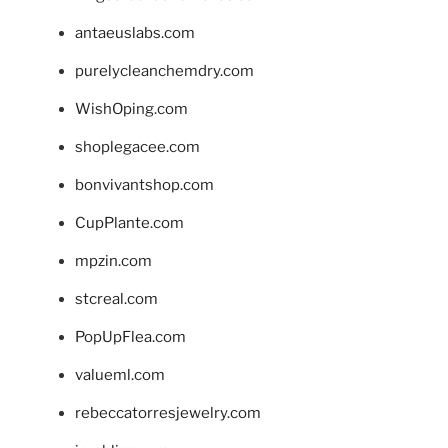
antaeuslabs.com
purelycleanchemdry.com
WishOping.com
shoplegacee.com
bonvivantshop.com
CupPlante.com
mpzin.com
stcreal.com
PopUpFlea.com
valueml.com
rebeccatorresjewelry.com