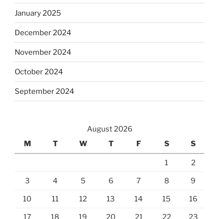
January 2025
December 2024
November 2024
October 2024
September 2024
August 2026
M
T
W
T
F
S
S
1
2
3
4
5
6
7
8
9
10
11
12
13
14
15
16
17
18
19
20
21
22
23