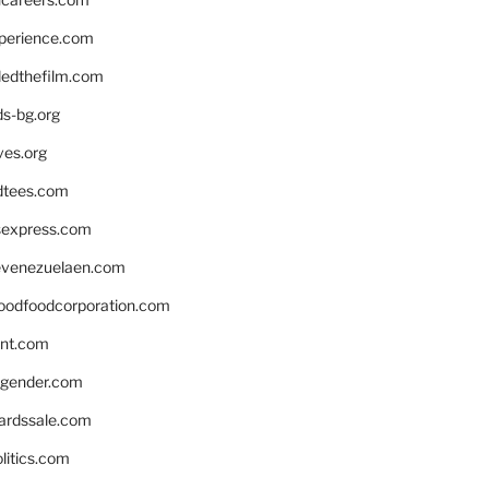
xperience.com
edthefilm.com
ds-bg.org
ves.org
tees.com
rsexpress.com
venezuelaen.com
oodfoodcorporation.com
nnt.com
gender.com
ardssale.com
litics.com