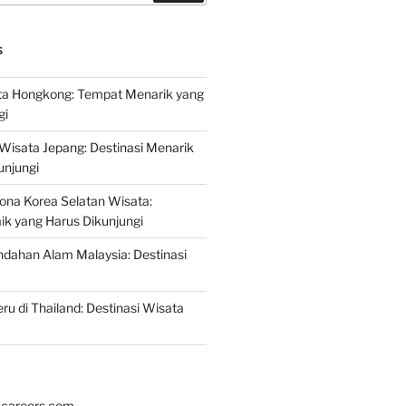
S
a Hongkong: Tempat Menarik yang
gi
 Wisata Jepang: Destinasi Menarik
unjungi
ona Korea Selatan Wisata:
aik yang Harus Dikunjungi
ndahan Alam Malaysia: Destinasi
ru di Thailand: Destinasi Wisata
hcareers.com