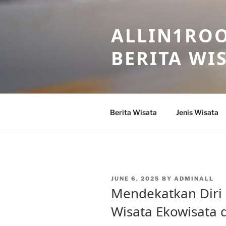
Skip
to
ALLIN1ROO
content
BERITA WI
Berita Wisata
Jenis Wisata
POSTED
JUNE 6, 2025
BY
ADMINALL
ON
Mendekatkan Diri 
Wisata Ekowisata 