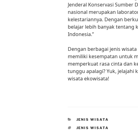
Jenderal Konservasi Sumber 
nasional merupakan laborato
kelestariannya. Dengan berku
belajar lebih banyak tentang
Indonesia.”
Dengan berbagai jenis wisata 
memiliki kesempatan untuk m
memperkuat rasa cinta dan ke
tunggu apalagi? Yuk, jelajahi
wisata ekowisata!
CATEGORIES
JENIS WISATA
TAGS
JENIS WISATA