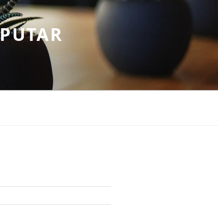
EPUTAR