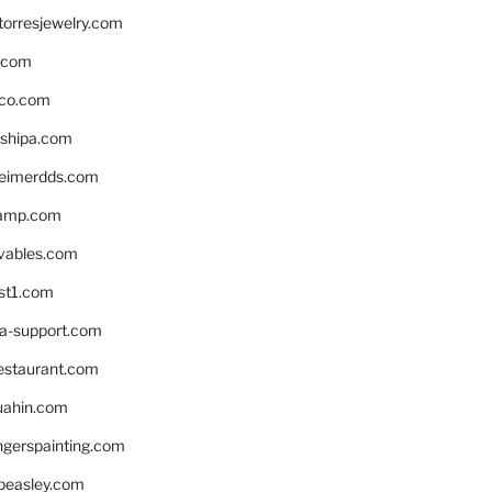
torresjewelry.com
s.com
ico.com
shipa.com
eimerdds.com
camp.com
ivables.com
st1.com
la-support.com
estaurant.com
uahin.com
erspainting.com
beasley.com