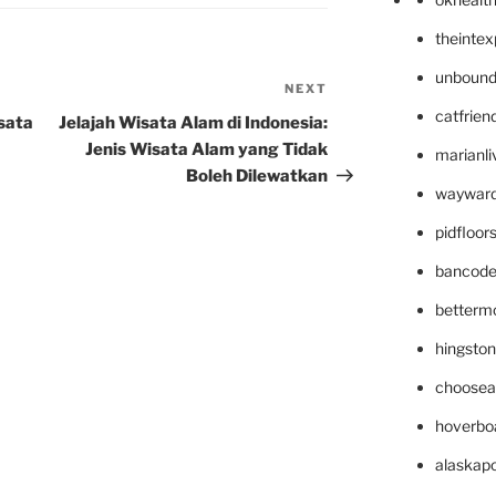
theinte
unbound
NEXT
Next
catfrien
Post
sata
Jelajah Wisata Alam di Indonesia:
Jenis Wisata Alam yang Tidak
marianli
Boleh Dilewatkan
wayward
pidfloo
bancode
betterm
hingsto
choosea
hoverbo
alaskapo