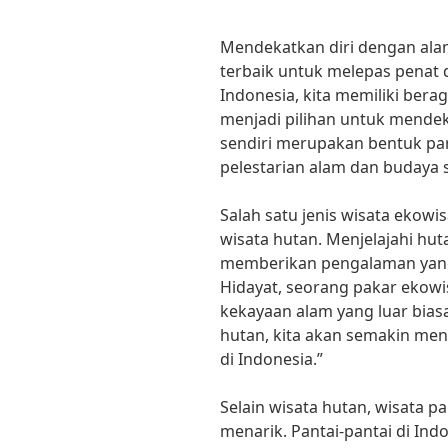
Mendekatkan diri dengan ala
terbaik untuk melepas penat 
Indonesia, kita memiliki bera
menjadi pilihan untuk mendek
sendiri merupakan bentuk pa
pelestarian alam dan budaya 
Salah satu jenis wisata ekowi
wisata hutan. Menjelajahi hu
memberikan pengalaman yang 
Hidayat, seorang pakar ekowi
kekayaan alam yang luar bia
hutan, kita akan semakin me
di Indonesia.”
Selain wisata hutan, wisata pa
menarik. Pantai-pantai di Ind