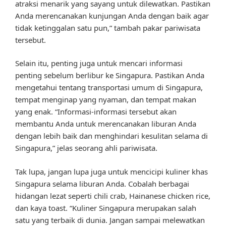
atraksi menarik yang sayang untuk dilewatkan. Pastikan
Anda merencanakan kunjungan Anda dengan baik agar
tidak ketinggalan satu pun,” tambah pakar pariwisata
tersebut.
Selain itu, penting juga untuk mencari informasi
penting sebelum berlibur ke Singapura. Pastikan Anda
mengetahui tentang transportasi umum di Singapura,
tempat menginap yang nyaman, dan tempat makan
yang enak. “Informasi-informasi tersebut akan
membantu Anda untuk merencanakan liburan Anda
dengan lebih baik dan menghindari kesulitan selama di
Singapura,” jelas seorang ahli pariwisata.
Tak lupa, jangan lupa juga untuk mencicipi kuliner khas
Singapura selama liburan Anda. Cobalah berbagai
hidangan lezat seperti chili crab, Hainanese chicken rice,
dan kaya toast. “Kuliner Singapura merupakan salah
satu yang terbaik di dunia. Jangan sampai melewatkan