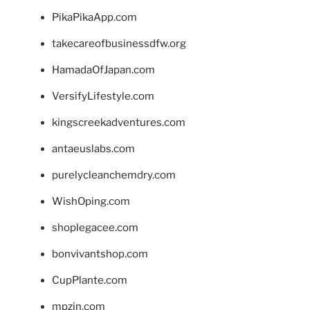
PikaPikaApp.com
takecareofbusinessdfw.org
HamadaOfJapan.com
VersifyLifestyle.com
kingscreekadventures.com
antaeuslabs.com
purelycleanchemdry.com
WishOping.com
shoplegacee.com
bonvivantshop.com
CupPlante.com
mpzin.com