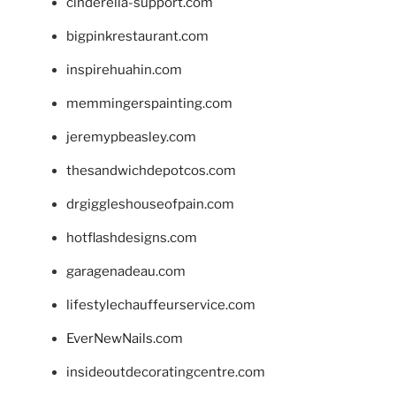
cinderella-support.com
bigpinkrestaurant.com
inspirehuahin.com
memmingerspainting.com
jeremypbeasley.com
thesandwichdepotcos.com
drgiggleshouseofpain.com
hotflashdesigns.com
garagenadeau.com
lifestylechauffeurservice.com
EverNewNails.com
insideoutdecoratingcentre.com