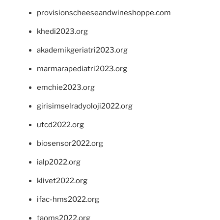
provisionscheeseandwineshoppe.com
khedi2023.org
akademikgeriatri2023.org
marmarapediatri2023.org
emchie2023.org
girisimselradyoloji2022.org
utcd2022.org
biosensor2022.org
ialp2022.org
klivet2022.org
ifac-hms2022.org
taoms2022.org