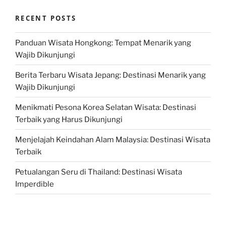
RECENT POSTS
Panduan Wisata Hongkong: Tempat Menarik yang
Wajib Dikunjungi
Berita Terbaru Wisata Jepang: Destinasi Menarik yang
Wajib Dikunjungi
Menikmati Pesona Korea Selatan Wisata: Destinasi
Terbaik yang Harus Dikunjungi
Menjelajah Keindahan Alam Malaysia: Destinasi Wisata
Terbaik
Petualangan Seru di Thailand: Destinasi Wisata
Imperdible