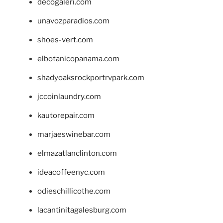
decogaleri.com
unavozparadios.com
shoes-vert.com
elbotanicopanama.com
shadyoaksrockportrvpark.com
jccoinlaundry.com
kautorepair.com
marjaeswinebar.com
elmazatlanclinton.com
ideacoffeenyc.com
odieschillicothe.com
lacantinitagalesburg.com