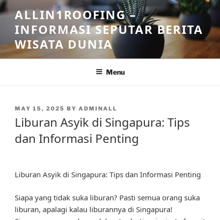
Skip
ALLIN1ROOFING –
to
INFORMASI SEPUTAR BERITA
content
WISATA DUNIA
Menu
POSTED
MAY 15, 2025
BY
ADMINALL
ON
Liburan Asyik di Singapura: Tips
dan Informasi Penting
Liburan Asyik di Singapura: Tips dan Informasi Penting
Siapa yang tidak suka liburan? Pasti semua orang suka
liburan, apalagi kalau liburannya di Singapura!