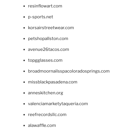
resinflowart.com
p-sports.net
korsairstreetwear.com
petshopallston.com
avenue26tacos.com
topgglasses.com
broadmoornailsspacoloradosprings.com
missblackpasadena.com
anneskitchen.org
valenciamarketytaqueria.com
reefrecordsllc.com
alawaffle.com