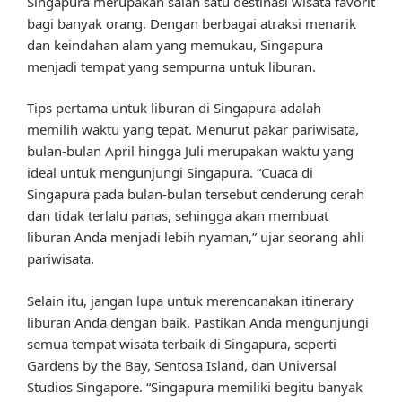
Singapura merupakan salah satu destinasi wisata favorit
bagi banyak orang. Dengan berbagai atraksi menarik
dan keindahan alam yang memukau, Singapura
menjadi tempat yang sempurna untuk liburan.
Tips pertama untuk liburan di Singapura adalah
memilih waktu yang tepat. Menurut pakar pariwisata,
bulan-bulan April hingga Juli merupakan waktu yang
ideal untuk mengunjungi Singapura. “Cuaca di
Singapura pada bulan-bulan tersebut cenderung cerah
dan tidak terlalu panas, sehingga akan membuat
liburan Anda menjadi lebih nyaman,” ujar seorang ahli
pariwisata.
Selain itu, jangan lupa untuk merencanakan itinerary
liburan Anda dengan baik. Pastikan Anda mengunjungi
semua tempat wisata terbaik di Singapura, seperti
Gardens by the Bay, Sentosa Island, dan Universal
Studios Singapore. “Singapura memiliki begitu banyak