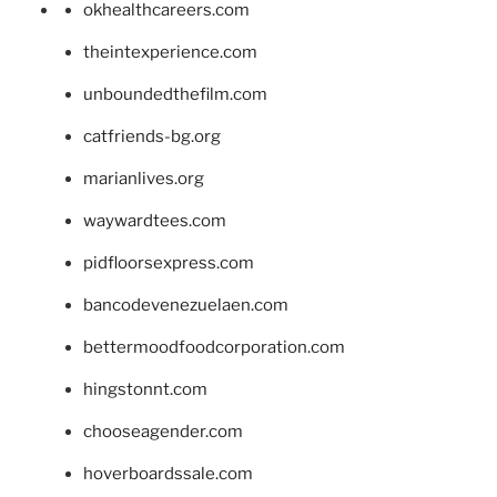
okhealthcareers.com
theintexperience.com
unboundedthefilm.com
catfriends-bg.org
marianlives.org
waywardtees.com
pidfloorsexpress.com
bancodevenezuelaen.com
bettermoodfoodcorporation.com
hingstonnt.com
chooseagender.com
hoverboardssale.com