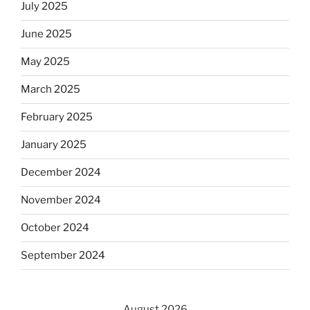
July 2025
June 2025
May 2025
March 2025
February 2025
January 2025
December 2024
November 2024
October 2024
September 2024
August 2026