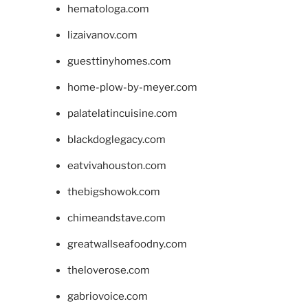
hematologa.com
lizaivanov.com
guesttinyhomes.com
home-plow-by-meyer.com
palatelatincuisine.com
blackdoglegacy.com
eatvivahouston.com
thebigshowok.com
chimeandstave.com
greatwallseafoodny.com
theloverose.com
gabriovoice.com