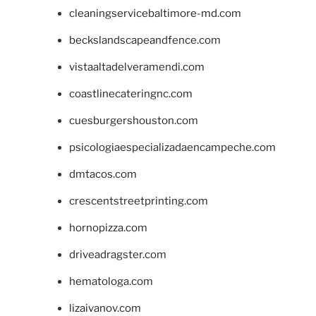
cleaningservicebaltimore-md.com
beckslandscapeandfence.com
vistaaltadelveramendi.com
coastlinecateringnc.com
cuesburgershouston.com
psicologiaespecializadaencampeche.com
dmtacos.com
crescentstreetprinting.com
hornopizza.com
driveadragster.com
hematologa.com
lizaivanov.com