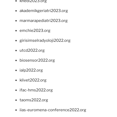
khedi2023.org
akademikgeriatri2023.org
marmarapediatri2023.org
emchie2023.org
girisimselradyoloji2022.org
utcd2022.org
biosensor2022.org
ialp2022.org
klivet2022.org
ifac-hms2022.org
taoms2022.org
iias-euromena-conference2022.org