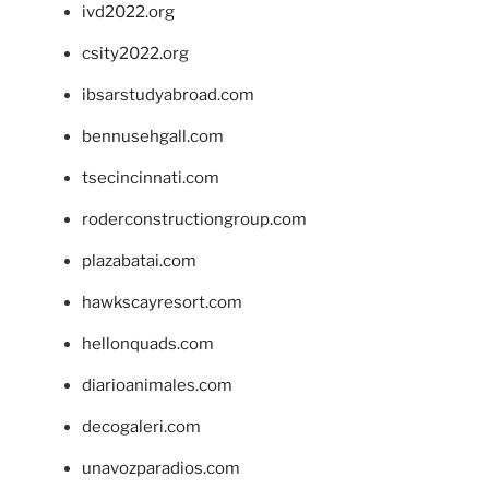
ivd2022.org
csity2022.org
ibsarstudyabroad.com
bennusehgall.com
tsecincinnati.com
roderconstructiongroup.com
plazabatai.com
hawkscayresort.com
hellonquads.com
diarioanimales.com
decogaleri.com
unavozparadios.com