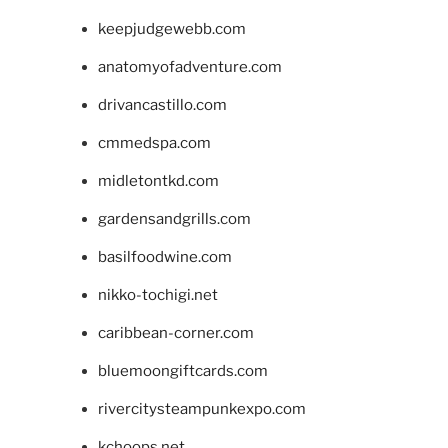
keepjudgewebb.com
anatomyofadventure.com
drivancastillo.com
cmmedspa.com
midletontkd.com
gardensandgrills.com
basilfoodwine.com
nikko-tochigi.net
caribbean-corner.com
bluemoongiftcards.com
rivercitysteampunkexpo.com
kchoops.net