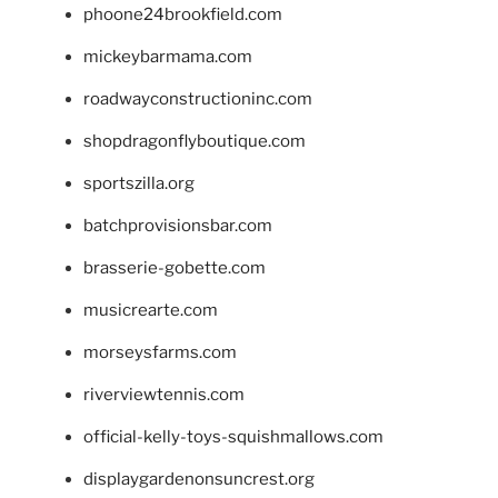
phoone24brookfield.com
mickeybarmama.com
roadwayconstructioninc.com
shopdragonflyboutique.com
sportszilla.org
batchprovisionsbar.com
brasserie-gobette.com
musicrearte.com
morseysfarms.com
riverviewtennis.com
official-kelly-toys-squishmallows.com
displaygardenonsuncrest.org