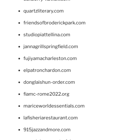
quartzliterary.com
friendsofbroderickpark.com
studiopiattellina.com
jannagrillspringfield.com
fujiyamacharleston.com
elpatronchardon.com
donglaishun-order.com
fiamc-rome2022.org
mariceworldessentials.com
lafisheriarestaurant.com
915jazzandmore.com