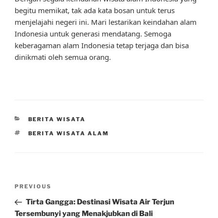
begitu memikat, tak ada kata bosan untuk terus
menjelajahi negeri ini. Mari lestarikan keindahan alam
Indonesia untuk generasi mendatang. Semoga
keberagaman alam Indonesia tetap terjaga dan bisa
dinikmati oleh semua orang.
CATEGORIES
BERITA WISATA
TAGS
BERITA WISATA ALAM
Post
Previous
PREVIOUS
navigation
Post
Tirta Gangga: Destinasi Wisata Air Terjun
Tersembunyi yang Menakjubkan di Bali