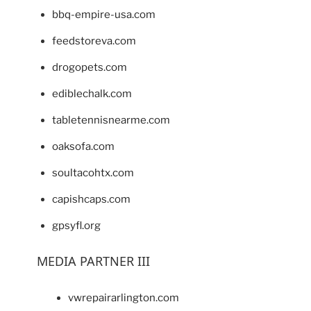
bbq-empire-usa.com
feedstoreva.com
drogopets.com
ediblechalk.com
tabletennisnearme.com
oaksofa.com
soultacohtx.com
capishcaps.com
gpsyfl.org
MEDIA PARTNER III
vwrepairarlington.com