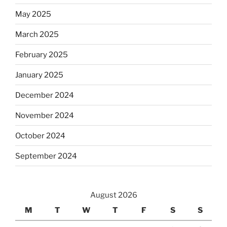
May 2025
March 2025
February 2025
January 2025
December 2024
November 2024
October 2024
September 2024
August 2026
M
T
W
T
F
S
S